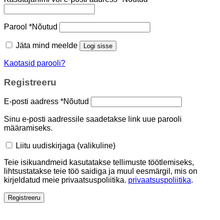
Parool
*
Nõutud
Jäta mind meelde
Logi sisse
Kaotasid parooli?
Registreeru
E-posti aadress
*
Nõutud
Sinu e-posti aadressile saadetakse link uue parooli
määramiseks.
Liitu uudiskirjaga
(valikuline)
Teie isikuandmeid kasutatakse tellimuste töötlemiseks,
lihtsustatakse teie töö saidiga ja muul eesmärgil, mis on
kirjeldatud meie privaatsuspoliitika.
privaatsuspoliitika
.
Registreeru