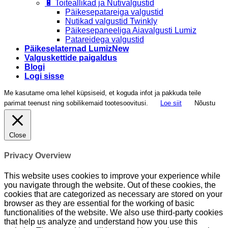
🔋 Toiteallikad ja Nutivalgustid
Päikesepatareiga valgustid
Nutikad valgustid Twinkly
Päikesepaneeliga Aiavalgusti Lumiz
Patareidega valgustid
Päikeselaternad Lumiz
Valguskettide paigaldus
Blogi
Logi sisse
Me kasutame oma lehel küpsiseid, et koguda infot ja pakkuda teile
parimat teenust ning sobilikemaid tootesoovitusi.
Loe siit
Nõustu
Close
Privacy Overview
This website uses cookies to improve your experience while
you navigate through the website. Out of these cookies, the
cookies that are categorized as necessary are stored on your
browser as they are essential for the working of basic
functionalities of the website. We also use third-party cookies
that help us analyze and understand how you use this