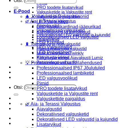
Otsi:
Pirnid
PRO toodete lisatarvikud
E-Pood
Valgusketide ja Valgustite rent
🎄 Jõulutuled ja Dekoratsioonid
Valguskettide paigaldus
🌿 Aia- ja Terassi Valgustus
LED Valguskett
Aiavalgustid
LED valguskardinad-jääpurikad
Dekoratiivsed valgusketid
Kunstkuused ja kunstpuud
Dekoratiivsed LED valgustid ja kujundid
Loomakujulised LED valgustid
Lisatarvikud
LED Küünlad
🔋 Toiteallikad ja Nutivalgustid
LED Valguspallid
Päikesepatareiga valgustid
LED Pabertähed
Nutikad valgustid Twinkly
Kingituste ideed
Päikesepaneeliga Aiavalgusti Lumiz
Patareidega valgustid
💡 Professionaalsed ja Erilahendused
Päikeselaternad Lumiz
Professionaalsed IP67 Jõulutuled
Valguskettide paigaldus
Professionaalsed lambiketid
Blogi
LED valgusvoolikud
Pirnid
Otsi:
PRO toodete lisatarvikud
Valgusketide ja Valgustite rent
Valguskettide paigaldus
🌿 Aia- ja Terassi Valgustus
Aiavalgustid
Dekoratiivsed valgusketid
Dekoratiivsed LED valgustid ja kujundid
Lisatarvikud