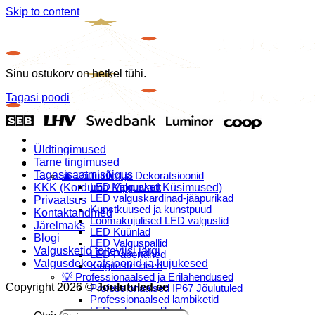
Skip to content
Sinu ostukorv on hetkel tühi.
Tagasi poodi
Menu
Üldtingimused
Tarne tingimused
E-Pood
Tagasisaatmisõigus
🎄 Jõulutuled ja Dekoratsioonid
KKK (Korduma Kippuvad Küsimused)
LED Valguskett
LED valguskardinad-jääpurikad
Privaatsus
Kunstkuused ja kunstpuud
Kontaktandmed
Loomakujulised LED valgustid
Järelmaks
LED Küünlad
Blogi
LED Valguspallid
Valgusketid toiteviisi järgi
LED Pabertähed
Valgusdekoratsioonid ja kujukesed
Kingituste ideed
💡 Professionaalsed ja Erilahendused
Copyright 2026 ©
Joulutuled.ee
Professionaalsed IP67 Jõulutuled
Professionaalsed lambiketid
LED valgusvoolikud