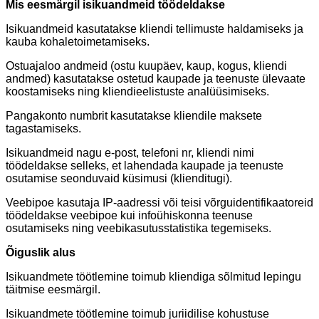
Mis eesmärgil isikuandmeid töödeldakse
Isikuandmeid kasutatakse kliendi tellimuste haldamiseks ja
kauba kohaletoimetamiseks.
Ostuajaloo andmeid (ostu kuupäev, kaup, kogus, kliendi
andmed) kasutatakse ostetud kaupade ja teenuste ülevaate
koostamiseks ning kliendieelistuste analüüsimiseks.
Pangakonto numbrit kasutatakse kliendile maksete
tagastamiseks.
Isikuandmeid nagu e-post, telefoni nr, kliendi nimi
töödeldakse selleks, et lahendada kaupade ja teenuste
osutamise seonduvaid küsimusi (klienditugi).
Veebipoe kasutaja IP-aadressi või teisi võrguidentifikaatoreid
töödeldakse veebipoe kui infoühiskonna teenuse
osutamiseks ning veebikasutusstatistika tegemiseks.
Õiguslik alus
Isikuandmete töötlemine toimub kliendiga sõlmitud lepingu
täitmise eesmärgil.
Isikuandmete töötlemine toimub juriidilise kohustuse