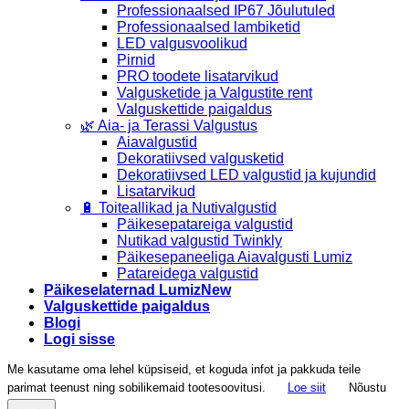
Professionaalsed IP67 Jõulutuled
Professionaalsed lambiketid
LED valgusvoolikud
Pirnid
PRO toodete lisatarvikud
Valgusketide ja Valgustite rent
Valguskettide paigaldus
🌿 Aia- ja Terassi Valgustus
Aiavalgustid
Dekoratiivsed valgusketid
Dekoratiivsed LED valgustid ja kujundid
Lisatarvikud
🔋 Toiteallikad ja Nutivalgustid
Päikesepatareiga valgustid
Nutikad valgustid Twinkly
Päikesepaneeliga Aiavalgusti Lumiz
Patareidega valgustid
Päikeselaternad Lumiz
Valguskettide paigaldus
Blogi
Logi sisse
Me kasutame oma lehel küpsiseid, et koguda infot ja pakkuda teile
parimat teenust ning sobilikemaid tootesoovitusi.
Loe siit
Nõustu