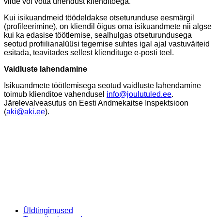
viide või võtta ühendust klienditoega.
Kui isikuandmeid töödeldakse otseturunduse eesmärgil
(profileerimine), on kliendil õigus oma isikuandmete nii algse
kui ka edasise töötlemise, sealhulgas otseturundusega
seotud profiilianalüüsi tegemise suhtes igal ajal vastuväiteid
esitada, teavitades sellest kliendituge e-posti teel.
Vaidluste lahendamine
Isikuandmete töötlemisega seotud vaidluste lahendamine
toimub klienditoe vahendusel
info@joulutuled.ee
.
Järelevalveasutus on Eesti Andmekaitse Inspektsioon
(
aki@aki.ee
).
Üldtingimused