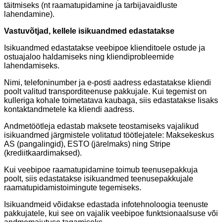
täitmiseks (nt raamatupidamine ja tarbijavaidluste
lahendamine).
Vastuvõtjad, kellele isikuandmed edastatakse
Isikuandmed edastatakse veebipoe klienditoele ostude ja
ostuajaloo haldamiseks ning kliendiprobleemide
lahendamiseks.
Nimi, telefoninumber ja e-posti aadress edastatakse kliendi
poolt valitud transporditeenuse pakkujale. Kui tegemist on
kulleriga kohale toimetatava kaubaga, siis edastatakse lisaks
kontaktandmetele ka kliendi aadress.
Andmetöötleja edastab maksete teostamiseks vajalikud
isikuandmed järgmistele volitatud töötlejatele: Maksekeskus
AS (pangalingid), ESTO (järelmaks) ning Stripe
(krediitkaardimaksed).
Kui veebipoe raamatupidamine toimub teenusepakkuja
poolt, siis edastatakse isikuandmed teenusepakkujale
raamatupidamistoimingute tegemiseks.
Isikuandmeid võidakse edastada infotehnoloogia teenuste
pakkujatele, kui see on vajalik veebipoe funktsionaalsuse või