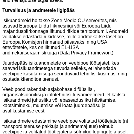
andmemajutuse tagamiseks.
Turvalisus ja andmetele ligipääs
Isikuandmeid hoitakse Zone Media OÜ serverites, mis
asuvad Euroopa Liidu liikmesriigi või Euroopa Liidu
majanduspiirkonnaga liitunud riikide territooriumil. Andmeid
võidakse edastada riikidesse, mille andmekaitse taset on
Euroopa Komisjon hinnanud piisavaks, ning USA
ettevõtetele, kes on liitunud EL-USA
andmekaitseraamistikuga (Data Privacy Framework).
Juurdepääs isikuandmetele on veebipoe töötajatel, kes
saavad isikuandmetega tutvuda selleks, et lahendada
veebipoe kasutamisega seonduvaid tehnilisi küsimusi ning
osutada klienditoe teenust.
Veebipood rakendab asjakohaseid füüsilisi,
organisatsioonilisi ja infotehnilisi turvameetmeid, et kaitsta
isikuandmeid juhusliku või ebaseadusliku hävitamise,
kaotsimineku, muutmise või loata juurdepääsu ja
avalikustamise eest.
Isikuandmete edastamine veebipoe volitatud töötlejatele (nt
transporditeenuse pakkuja ja andmemajutus) toimub
veebipoe ja volitatud töötlejatega sõlmitud lepingute alusel.