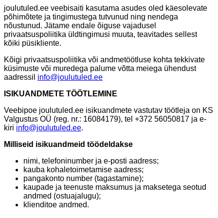
joulutuled.ee veebisaiti kasutama asudes oled käesolevate
põhimõtete ja tingimustega tutvunud ning nendega
nõustunud. Jätame endale õiguse vajadusel
privaatsuspoliitika üldtingimusi muuta, teavitades sellest
kõiki püsikliente.
Kõigi privaatsuspoliitika või andmetöötluse kohta tekkivate
küsimuste või muredega palume võtta meiega ühendust
aadressil
info@joulutuled.ee
ISIKUANDMETE TÖÖTLEMINE
Veebipoe joulutuled.ee isikuandmete vastutav töötleja on KS
Valgustus OÜ (reg. nr.: 16084179), tel +372 56050817 ja e-
kiri
info@joulutuled.ee
.
Milliseid isikuandmeid töödeldakse
nimi, telefoninumber ja e-posti aadress;
kauba kohaletoimetamise aadress;
pangakonto number (tagastamine);
kaupade ja teenuste maksumus ja maksetega seotud
andmed (ostuajalugu);
klienditoe andmed.