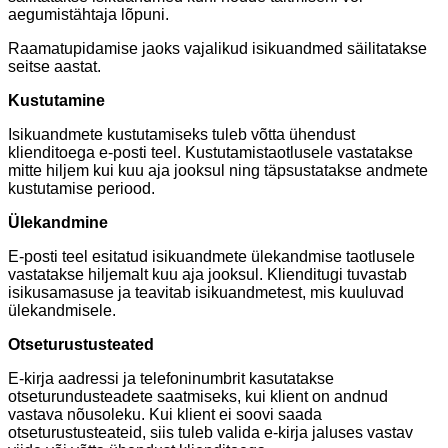
aegumistähtaja lõpuni.
Raamatupidamise jaoks vajalikud isikuandmed säilitatakse
seitse aastat.
Kustutamine
Isikuandmete kustutamiseks tuleb võtta ühendust
klienditoega e-posti teel. Kustutamistaotlusele vastatakse
mitte hiljem kui kuu aja jooksul ning täpsustatakse andmete
kustutamise periood.
Ülekandmine
E-posti teel esitatud isikuandmete ülekandmise taotlusele
vastatakse hiljemalt kuu aja jooksul. Klienditugi tuvastab
isikusamasuse ja teavitab isikuandmetest, mis kuuluvad
ülekandmisele.
Otseturustusteated
E-kirja aadressi ja telefoninumbrit kasutatakse
otseturundusteadete saatmiseks, kui klient on andnud
vastava nõusoleku. Kui klient ei soovi saada
otseturustusteateid, siis tuleb valida e-kirja jaluses vastav