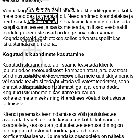
eelistus, asukoht).
Ostukorvis ei ole tooteid.
Võime koguda ka andmeid üldistatud klienditegevuste kohta
meie poodides ja veebisaidil. Need andmed koondatakse ja
Tagasi poodi
neid kasutatakse selleks, et saaksime klientidele edastada
kasulikumat teavet ja saaksime teada, millised veebisaidi,
toodete ja teenuste osad on kõige huvipakkuvamad.
Koondandmeid käsitletakse selles privaatsuspoliitikas
Ostukorv
isikustamata andmetena.
Kogutud isikuandmete kasutamine
Kogutud isikuandmete abil saame teavitada kliente
joulutuled.ee tooteuudistest, kampaaniatest ja tulevastest
sündmustest. Klient, kes ei soovi olla meie uudiskirjaloendis
Ostukorvis ei ole tooteid.
või saada teavitusi teda huvitada võivatest toodetest, saab
Tagasi poodi
ennast adressaatide sihtrühmast igal ajal eemaldada.
Kogutud isikuandmeid kasutame ka kauba
kohaletoimetamiseks ning kliendi ees võetud kohustuste
täitmiseks.
Kliendi paremaks teenindamiseks võib joulutuled.ee
avaldada teavet üksikute kasutajate kohta kolmandale
osapoolele, kes osutab joulutuled.ee teenuseid ning on
lepinguga kohustunud hoidma jagatud teavet
konfidentsiaalsena. Kolmandaks osapooleks on näiteks