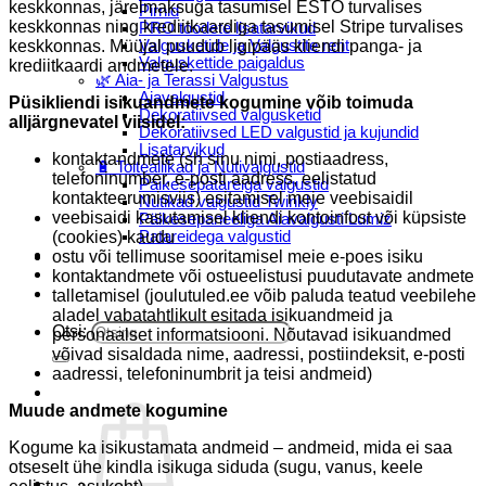
keskkonnas, järelmaksuga tasumisel ESTO turvalises
Pirnid
keskkonnas ning krediitkaardiga tasumisel Stripe turvalises
PRO toodete lisatarvikud
keskkonnas. Müüjal puudub ligipääs kliendi panga- ja
Valgusketide ja Valgustite rent
Valguskettide paigaldus
krediitkaardi andmetele.
🌿 Aia- ja Terassi Valgustus
Aiavalgustid
Püsikliendi isikuandmete kogumine võib toimuda
Dekoratiivsed valgusketid
alljärgnevatel viisidel:
Dekoratiivsed LED valgustid ja kujundid
Lisatarvikud
kontaktandmete (sh sinu nimi, postiaadress,
🔋 Toiteallikad ja Nutivalgustid
telefoninumber, e-posti aadress, eelistatud
Päikesepatareiga valgustid
kontakteerumisviis) esitamisel meie veebisaidil
Nutikad valgustid Twinkly
veebisaidi kasutamisel kliendi kontoinfost või küpsiste
Päikesepaneeliga Aiavalgusti Lumiz
(cookies) kaudu
Patareidega valgustid
Päikeselaternad Lumiz
ostu või tellimuse sooritamisel meie e-poes isiku
Valguskettide paigaldus
kontaktandmete või ostueelistusi puudutavate andmete
Blogi
talletamisel (joulutuled.ee võib paluda teatud veebilehe
aladel vabatahtlikult esitada isikuandmeid ja
Otsi:
personaalset informatsiooni. Nõutavad isikuandmed
võivad sisaldada nime, aadressi, postiindeksit, e-posti
aadressi, telefoninumbrit ja teisi andmeid)
Muude andmete kogumine
Kogume ka isikustamata andmeid – andmeid, mida ei saa
otseselt ühe kindla isikuga siduda (sugu, vanus, keele