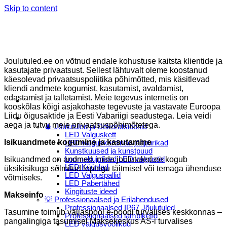
Skip to content
Joulutuled.ee on võtnud endale kohustuse kaitsta klientide ja
kasutajate privaatsust. Sellest lähtuvalt oleme koostanud
käesolevad privaatsuspoliitika põhimõtted, mis käsitlevad
kliendi andmete kogumist, kasutamist, avaldamist,
edastamist ja talletamist. Meie tegevus internetis on
Menu
kooskõlas kõigi asjakohaste tegevuste ja vastavate Euroopa
Liidu õigusaktide ja Eesti Vabariigi seadustega. Leia veidi
E-Pood
aega ja tutvu meie privaatsuspõhimõtetega.
🎄 Jõulutuled ja Dekoratsioonid
LED Valguskett
Isikuandmete kogumine ja kasutamine
LED valguskardinad-jääpurikad
Kunstkuused ja kunstpuud
Isikuandmed on andmed, mida joulutuled.ee kogub
Loomakujulised LED valgustid
LED Küünlad
üksikisikuga sõlmitud lepingu täitmisel või temaga ühenduse
LED Valguspallid
võtmiseks.
LED Pabertähed
Kingituste ideed
Makseinfo
💡 Professionaalsed ja Erilahendused
Professionaalsed IP67 Jõulutuled
Tasumine toimub väljaspool e-poodi turvalises keskkonnas –
Professionaalsed lambiketid
pangalingiga tasumisel Maksekeskus AS-i turvalises
LED valgusvoolikud