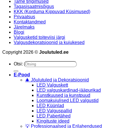
Tarne tingimused
Tagasisaatmisõigus
KKK (Korduma Kippuvad Küsimused)
Privaatsus
Kontaktandmed
Järelmaks
Blogi
Valgusketid toiteviisi järgi
Valgusdekoratsioonid ja kujukesed
Copyright 2026 ©
Joulutuled.ee
Otsi:
E-Pood
🎄 Jõulutuled ja Dekoratsioonid
LED Valguskett
LED valguskardinad-jääpurikad
Kunstkuused ja kunstpuud
Loomakujulised LED valgustid
LED Küünlad
LED Valguspallid
LED Pabertähed
Kingituste ideed
💡 Professionaalsed ja Erilahendused