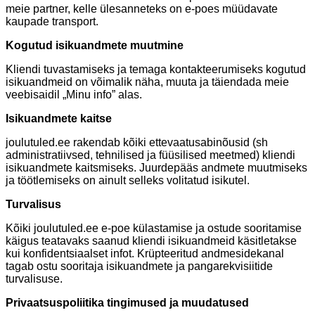
meie partner, kelle ülesanneteks on e-poes müüdavate
kaupade transport.
Kogutud isikuandmete muutmine
Kliendi tuvastamiseks ja temaga kontakteerumiseks kogutud
isikuandmeid on võimalik näha, muuta ja täiendada meie
veebisaidil „Minu info” alas.
Isikuandmete kaitse
joulutuled.ee rakendab kõiki ettevaatusabinõusid (sh
administratiivsed, tehnilised ja füüsilised meetmed) kliendi
isikuandmete kaitsmiseks. Juurdepääs andmete muutmiseks
ja töötlemiseks on ainult selleks volitatud isikutel.
Turvalisus
Kõiki joulutuled.ee e-poe külastamise ja ostude sooritamise
käigus teatavaks saanud kliendi isikuandmeid käsitletakse
kui konfidentsiaalset infot. Krüpteeritud andmesidekanal
tagab ostu sooritaja isikuandmete ja pangarekvisiitide
turvalisuse.
Privaatsuspoliitika tingimused ja muudatused