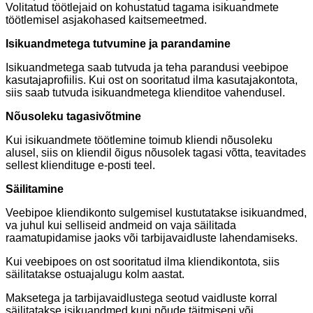
Volitatud töötlejaid on kohustatud tagama isikuandmete
töötlemisel asjakohased kaitsemeetmed.
Isikuandmetega tutvumine ja parandamine
Isikuandmetega saab tutvuda ja teha parandusi veebipoe
kasutajaprofiilis. Kui ost on sooritatud ilma kasutajakontota,
siis saab tutvuda isikuandmetega klienditoe vahendusel.
Nõusoleku tagasivõtmine
Kui isikuandmete töötlemine toimub kliendi nõusoleku
alusel, siis on kliendil õigus nõusolek tagasi võtta, teavitades
sellest kliendituge e-posti teel.
Säilitamine
Veebipoe kliendikonto sulgemisel kustutatakse isikuandmed,
va juhul kui selliseid andmeid on vaja säilitada
raamatupidamise jaoks või tarbijavaidluste lahendamiseks.
Kui veebipoes on ost sooritatud ilma kliendikontota, siis
säilitatakse ostuajalugu kolm aastat.
Maksetega ja tarbijavaidlustega seotud vaidluste korral
säilitatakse isikuandmed kuni nõude täitmiseni või