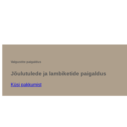
Valgustite paigaldus
Jõulutulede ja lambiketide paigaldus
Küsi pakkumist