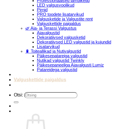
Professionaalsed lambiketid
LED valgusvoolikud
Pirnid
PRO toodete lisatarvikud
Valgusketide ja Valgustite rent
Valguskettide paigaldus
🌿 Aia- ja Terassi Valgustus
Aiavalgustid
Dekoratiivsed valgusketid
Dekoratiivsed LED valgustid ja kujundid
Lisatarvikud
🔋 Toiteallikad ja Nutivalgustid
Päikesepatareiga valgustid
Nutikad valgustid Twinkly
Päikesepaneeliga Aiavalgusti Lumiz
Patareidega valgustid
Päikeselaternad Lumiz
Valguskettide paigaldus
Blogi
Otsi: