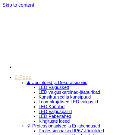
Skip to content
Menu
E-Pood
🎄 Jõulutuled ja Dekoratsioonid
LED Valguskett
LED valguskardinad-jääpurikad
Kunstkuused ja kunstpuud
Loomakujulised LED valgustid
LED Küünlad
LED Valguspallid
LED Pabertähed
Kingituste ideed
💡 Professionaalsed ja Erilahendused
Professionaalsed IP67 Jõulutuled