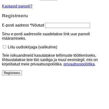
Kaotasid parooli?
Registreeru
E-posti aadress
*
Nõutud
Sinu e-posti aadressile saadetakse link uue parooli
määramiseks.
Liitu uudiskirjaga
(valikuline)
Teie isikuandmeid kasutatakse tellimuste töötlemiseks,
lihtsustatakse teie töö saidiga ja muul eesmärgil, mis on
kirjeldatud meie privaatsuspoliitika.
privaatsuspoliitika
.
Registreeru