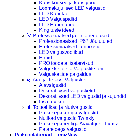
Kunstkuused ja kunstpuud
Loomakujulised LED valgustid
LED Küünlad
LED Valguspallid
LED Pabertähed
Kingituste ideed
💡 Professionaalsed ja Erilahendused
Professionaalsed IP67 Jõulutuled
Professionaalsed lambiketid
LED valgusvoolikud
Pirnid
PRO toodete lisatarvikud
Valgusketide ja Valgustite rent
Valguskettide paigaldus
🌿 Aia- ja Terassi Valgustus
Aiavalgustid
Dekoratiivsed valgusketid
Dekoratiivsed LED valgustid ja kujundid
Lisatarvikud
🔋 Toiteallikad ja Nutivalgustid
Päikesepatareiga valgustid
Nutikad valgustid Twinkly
Päikesepaneeliga Aiavalgusti Lumiz
Patareidega valgustid
Päikeselaternad Lumiz