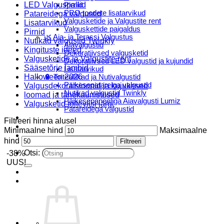
LED Valguspallid
Pirnid
PRO toodete lisatarvikud
Patareidega valgustid
Valgusketide ja Valgustite rent
Lisatarvikud
Valguskettide paigaldus
Pirnid
🌿 Aia- ja Terassi Valgustus
Nutikad valgustid Twinkly
Aiavalgustid
Kingituste ideed
Dekoratiivsed valgusketid
Valgusketide ja Valgustite rent
Dekoratiivsed LED valgustid ja kujundid
Sääsetõrje lambid
Lisatarvikud
Halloween 2026
🔋 Toiteallikad ja Nutivalgustid
Päikesepatareiga valgustid
Valgusdekoratsioonid ja kujukesed
Nutikad valgustid Twinkly
loomad ja tähekaunistused
Päikesepaneeliga Aiavalgusti Lumiz
Valgusketid toiteviisi järgi
Patareidega valgustid
Päikeselaternad Lumiz
Filtreeri hinna alusel
Valguskettide paigaldus
Minimaalne hind
Maksimaalne
Blogi
hind
Filtreeri
Otsi:
-38%
UUS!