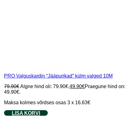
PRO Valguskardin “Jääpurikad” külm valged 10M
79.90
€
Algne hind oli: 79.90€.
49.90
€
Praegune hind on:
49.90€.
Maksa kolmes võrdses osas 3 x 16.63€
LISA KORVI