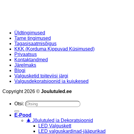
Üldtingimused
Tarne tingimused
Tagasisaatmisõigus
KKK (Korduma Kippuvad Küsimused)
Privaatsus
Kontaktandmed
Järelmaks
Blogi
Valgusketid toiteviisi järgi
Valgusdekoratsioonid ja kujukesed
Copyright 2026 ©
Joulutuled.ee
Otsi:
E-Pood
🎄 Jõulutuled ja Dekoratsioonid
LED Valguskett
LED valguskardinad-jääpurikad