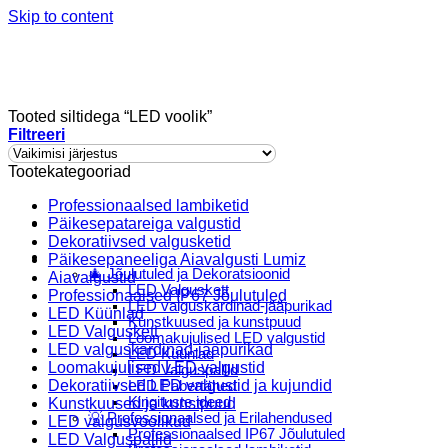
Skip to content
Tooted siltidega “LED voolik”
Filtreeri
Tootekategooriad
Professionaalsed lambiketid
Menu
Päikesepatareiga valgustid
Dekoratiivsed valgusketid
E-Pood
Päikesepaneeliga Aiavalgusti Lumiz
🎄 Jõulutuled ja Dekoratsioonid
Aiavalgustid
LED Valguskett
Professionaalsed IP67 Jõulutuled
LED valguskardinad-jääpurikad
LED Küünlad
Kunstkuused ja kunstpuud
LED Valguskett
Loomakujulised LED valgustid
LED valguskardinad-jääpurikad
LED Küünlad
Loomakujulised LED valgustid
LED Valguspallid
Dekoratiivsed LED valgustid ja kujundid
LED Pabertähed
Kingituste ideed
Kunstkuused ja kunstpuud
💡 Professionaalsed ja Erilahendused
LED valgusvoolikud
Professionaalsed IP67 Jõulutuled
LED Valguspallid