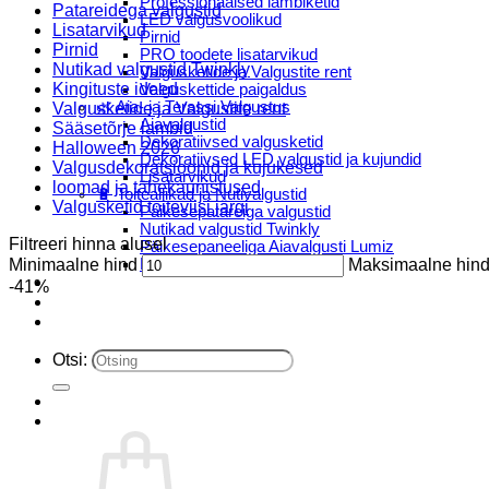
Professionaalsed lambiketid
Patareidega valgustid
LED valgusvoolikud
Lisatarvikud
Pirnid
Pirnid
PRO toodete lisatarvikud
Nutikad valgustid Twinkly
Valgusketide ja Valgustite rent
Kingituste ideed
Valguskettide paigaldus
🌿 Aia- ja Terassi Valgustus
Valgusketide ja Valgustite rent
Aiavalgustid
Sääsetõrje lambid
Dekoratiivsed valgusketid
Halloween 2026
Dekoratiivsed LED valgustid ja kujundid
Valgusdekoratsioonid ja kujukesed
Lisatarvikud
loomad ja tähekaunistused
🔋 Toiteallikad ja Nutivalgustid
Valgusketid toiteviisi järgi
Päikesepatareiga valgustid
Nutikad valgustid Twinkly
Filtreeri hinna alusel
Päikesepaneeliga Aiavalgusti Lumiz
Minimaalne hind
Patareidega valgustid
Maksimaalne hin
Päikeselaternad Lumiz
-41%
Valguskettide paigaldus
Blogi
Otsi: