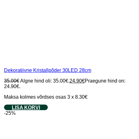
Dekoratiivne Kristallpõder 30LED 28cm
35.00
€
Algne hind oli: 35.00€.
24.90
€
Praegune hind on:
24.90€.
Maksa kolmes võrdses osas 3 x 8.30€
LISA KORVI
-25%