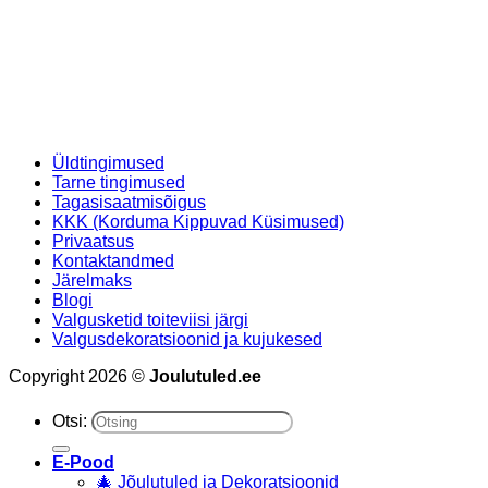
Üldtingimused
Tarne tingimused
Tagasisaatmisõigus
KKK (Korduma Kippuvad Küsimused)
Privaatsus
Kontaktandmed
Järelmaks
Blogi
Valgusketid toiteviisi järgi
Valgusdekoratsioonid ja kujukesed
Copyright 2026 ©
Joulutuled.ee
Otsi:
E-Pood
🎄 Jõulutuled ja Dekoratsioonid