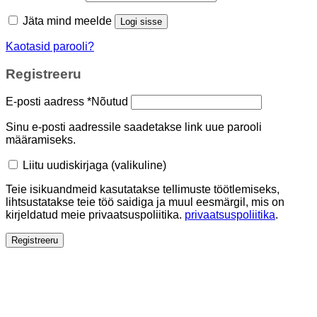
Jäta mind meelde
Logi sisse
Kaotasid parooli?
Registreeru
E-posti aadress
*
Nõutud
Sinu e-posti aadressile saadetakse link uue parooli
määramiseks.
Liitu uudiskirjaga
(valikuline)
Teie isikuandmeid kasutatakse tellimuste töötlemiseks,
lihtsustatakse teie töö saidiga ja muul eesmärgil, mis on
kirjeldatud meie privaatsuspoliitika.
privaatsuspoliitika
.
Registreeru