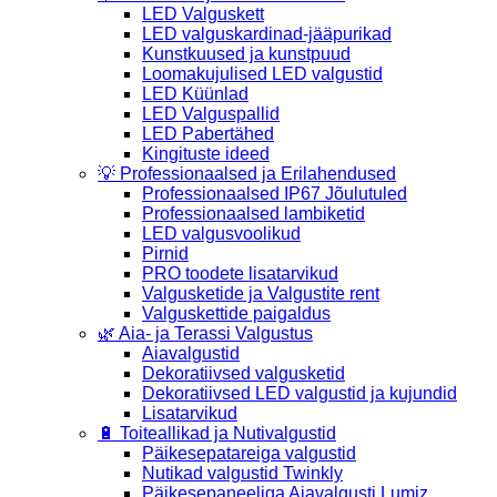
LED Valguskett
LED valguskardinad-jääpurikad
Kunstkuused ja kunstpuud
Loomakujulised LED valgustid
LED Küünlad
LED Valguspallid
LED Pabertähed
Kingituste ideed
💡 Professionaalsed ja Erilahendused
Professionaalsed IP67 Jõulutuled
Professionaalsed lambiketid
LED valgusvoolikud
Pirnid
PRO toodete lisatarvikud
Valgusketide ja Valgustite rent
Valguskettide paigaldus
🌿 Aia- ja Terassi Valgustus
Aiavalgustid
Dekoratiivsed valgusketid
Dekoratiivsed LED valgustid ja kujundid
Lisatarvikud
🔋 Toiteallikad ja Nutivalgustid
Päikesepatareiga valgustid
Nutikad valgustid Twinkly
Päikesepaneeliga Aiavalgusti Lumiz