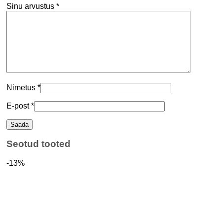
Sinu arvustus
*
Nimetus
*
E-post
*
Seotud tooted
-13%