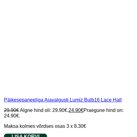
Päikesepaneeliga Aiavalgusti Lumiz Bulb16 Lace Hall
29.90
€
Algne hind oli: 29.90€.
24.90
€
Praegune hind on:
24.90€.
Maksa kolmes võrdses osas 3 x 8.30€
LISA KORVI