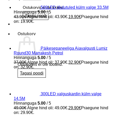
500LED jõulutuled külm valge 33.5M
Ostukorvis ei ole tooteid.
Hinnanguga
5.00
/ 5
Tagasi poodi
43.90
€
Algne hind oli: 43.90€.
19.90
€
Praegune hind
on: 19.90€.
Ostukorv
Päikesepaneeliga Aiavalgusti Lumiz
Round30 Marrakesh Petrol
Hinnanguga
5.00
/ 5
37.90
€
Algne hind oli: 37.90€.
32.90
€
Praegune hind
Ostukorvis ei ole tooteid.
on: 32.90€.
Tagasi poodi
300LED valguskardin külm valge
14.5M
Hinnanguga
5.00
/ 5
49.00
€
Algne hind oli: 49.00€.
29.90
€
Praegune hind
on: 29.90€.