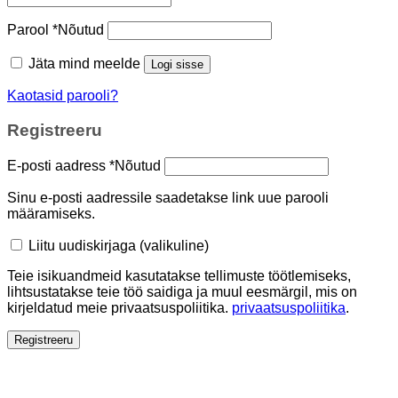
Parool
*
Nõutud
Jäta mind meelde
Logi sisse
Kaotasid parooli?
Registreeru
E-posti aadress
*
Nõutud
Sinu e-posti aadressile saadetakse link uue parooli
määramiseks.
Liitu uudiskirjaga
(valikuline)
Teie isikuandmeid kasutatakse tellimuste töötlemiseks,
lihtsustatakse teie töö saidiga ja muul eesmärgil, mis on
kirjeldatud meie privaatsuspoliitika.
privaatsuspoliitika
.
Registreeru