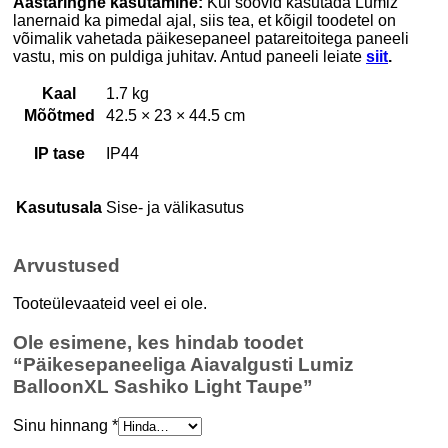
Aastaringne kasutamine:
Kui soovid kasutada Lumiz
lanernaid ka pimedal ajal, siis tea, et kõigil toodetel on
võimalik vahetada päikesepaneel patareitoitega paneeli
vastu, mis on puldiga juhitav. Antud paneeli leiate
siit
.
Kaal
1.7 kg
Mõõtmed
42.5 × 23 × 44.5 cm
IP tase
IP44
Kasutusala
Sise- ja välikasutus
Arvustused
Tooteülevaateid veel ei ole.
Ole esimene, kes hindab toodet
“Päikesepaneeliga Aiavalgusti Lumiz
BalloonXL Sashiko Light Taupe”
Sinu hinnang
*