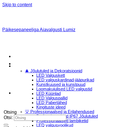
Skip to content
Päikesepaneeliga Aiavalgusti Lumiz
Menu
E-Pood
🎄 Jõulutuled ja Dekoratsioonid
LED Valguskett
LED valguskardinad-jääpurikad
Kunstkuused ja kunstpuud
Loomakujulised LED valgustid
LED Küünlad
LED Valguspallid
LED Pabertähed
Kingituste ideed
💡 Professionaalsed ja Erilahendused
Otsing
Professionaalsed IP67 Jõulutuled
Otsi:
Professionaalsed lambiketid
LED valgusvoolikud