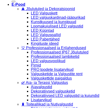
E-Pood
🎄 Jõulutuled ja Dekoratsioonid
LED Valguskett
LED valguskardinad-jääpurikad
Kunstkuused ja kunstpuud
Loomakujulised LED valgustid
LED Küünlad
LED Valguspallid
LED Pabertähed
Kingituste ideed
💡 Professionaalsed ja Erilahendused
Professionaalsed IP67 Jõulutuled
Professionaalsed lambiketid
LED valgusvoolikud
Pirnid
PRO toodete lisatarvikud
Valgusketide ja Valgustite rent
Valguskettide paigaldus
🌿 Aia- ja Terassi Valgustus
Aiavalgustid
Dekoratiivsed valgusketid
Dekoratiivsed LED valgustid ja kujundid
Lisatarvikud
🔋 Toiteallikad ja Nutivalgustid