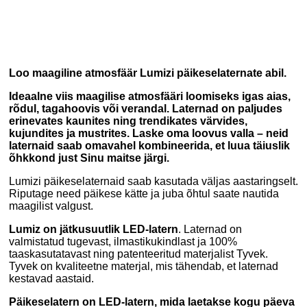
Loo maagiline atmosfäär Lumizi päikeselaternate abil.
Ideaalne viis maagilise atmosfääri loomiseks igas aias,
rõdul, tagahoovis või verandal. Laternad on paljudes
erinevates kaunites ning trendikates värvides,
kujundites ja mustrites. Laske oma loovus valla – neid
laternaid saab omavahel kombineerida, et luua täiuslik
õhkkond just Sinu maitse järgi.
Lumizi päikeselaternaid saab kasutada väljas aastaringselt.
Riputage need päikese kätte ja juba õhtul saate nautida
maagilist valgust.
Lumiz on jätkusuutlik LED-latern
. Laternad on
valmistatud tugevast, ilmastikukindlast ja 100%
taaskasutatavast ning patenteeritud materjalist Tyvek.
Tyvek on kvaliteetne materjal, mis tähendab, et laternad
kestavad aastaid.
Päikeselatern on LED-latern, mida laetakse kogu päeva