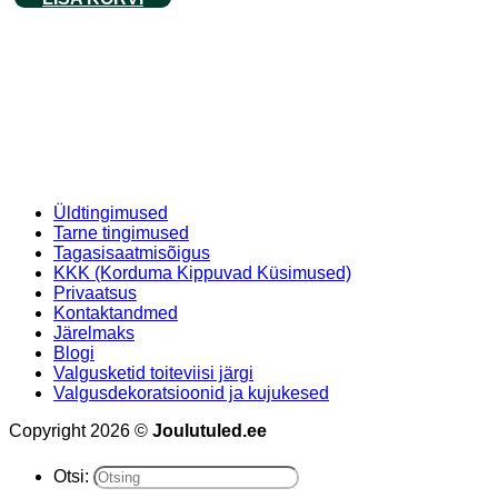
Üldtingimused
Tarne tingimused
Tagasisaatmisõigus
KKK (Korduma Kippuvad Küsimused)
Privaatsus
Kontaktandmed
Järelmaks
Blogi
Valgusketid toiteviisi järgi
Valgusdekoratsioonid ja kujukesed
Copyright 2026 ©
Joulutuled.ee
Otsi: