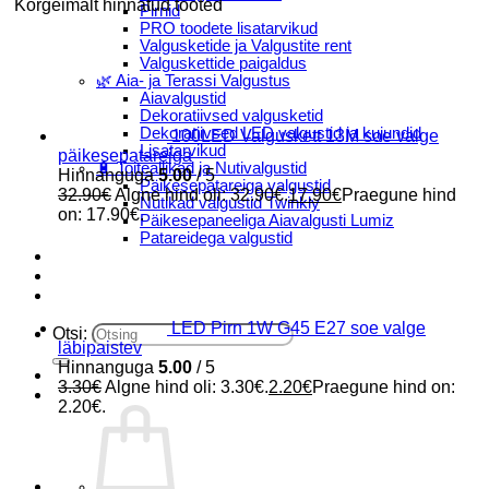
Kõrgeimalt hinnatud tooted
Pirnid
PRO toodete lisatarvikud
Valgusketide ja Valgustite rent
Valguskettide paigaldus
🌿 Aia- ja Terassi Valgustus
Aiavalgustid
Dekoratiivsed valgusketid
Dekoratiivsed LED valgustid ja kujundid
100LED Valguskett 13M soe valge
Lisatarvikud
päikesepatareiga
🔋 Toiteallikad ja Nutivalgustid
Hinnanguga
5.00
/ 5
Päikesepatareiga valgustid
32.90
€
Algne hind oli: 32.90€.
17.90
€
Praegune hind
Nutikad valgustid Twinkly
on: 17.90€.
Päikesepaneeliga Aiavalgusti Lumiz
Patareidega valgustid
Päikeselaternad Lumiz
Valguskettide paigaldus
Blogi
LED Pirn 1W G45 E27 soe valge
Otsi:
läbipaistev
Hinnanguga
5.00
/ 5
3.30
€
Algne hind oli: 3.30€.
2.20
€
Praegune hind on:
2.20€.