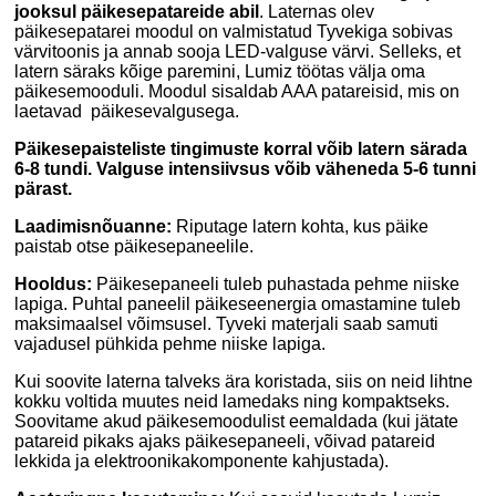
jooksul päikesepatareide abil
.
Laternas olev
päikesepatarei moodul on valmistatud Tyvekiga sobivas
värvitoonis ja annab sooja LED-valguse värvi. Selleks, et
latern säraks kõige paremini, Lumiz töötas välja oma
päikesemooduli. Moodul sisaldab AAA patareisid, mis on
laetavad päikesevalgusega.
Päikesepaisteliste tingimuste korral võib latern särada
6-8 tundi. Valguse intensiivsus võib väheneda 5-6 tunni
pärast.
Laadimisnõuanne:
Riputage latern kohta, kus päike
paistab otse päikesepaneelile.
Hooldus:
Päikesepaneeli tuleb puhastada pehme niiske
lapiga. Puhtal paneelil päikeseenergia omastamine tuleb
maksimaalsel võimsusel. Tyveki materjali saab samuti
vajadusel pühkida pehme niiske lapiga.
Kui soovite laterna talveks ära koristada, siis on neid lihtne
kokku voltida muutes neid lamedaks ning kompaktseks.
Soovitame akud päikesemoodulist eemaldada (kui jätate
patareid pikaks ajaks päikesepaneeli, võivad patareid
lekkida ja elektroonikakomponente kahjustada).