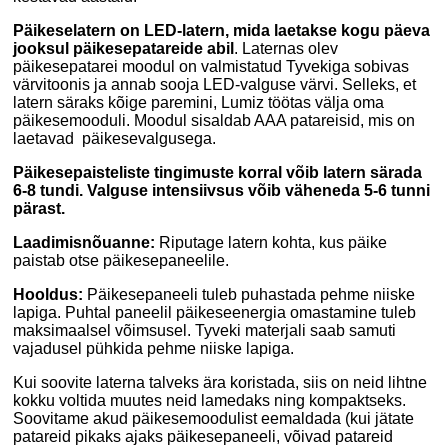
Päikeselatern on LED-latern, mida laetakse kogu päeva
jooksul päikesepatareide abil
.
Laternas olev
päikesepatarei moodul on valmistatud Tyvekiga sobivas
värvitoonis ja annab sooja LED-valguse värvi. Selleks, et
latern säraks kõige paremini, Lumiz töötas välja oma
päikesemooduli. Moodul sisaldab AAA patareisid, mis on
laetavad päikesevalgusega.
Päikesepaisteliste tingimuste korral võib latern särada
6-8 tundi. Valguse intensiivsus võib väheneda 5-6 tunni
pärast.
Laadimisnõuanne:
Riputage latern kohta, kus päike
paistab otse päikesepaneelile.
Hooldus:
Päikesepaneeli tuleb puhastada pehme niiske
lapiga. Puhtal paneelil päikeseenergia omastamine tuleb
maksimaalsel võimsusel. Tyveki materjali saab samuti
vajadusel pühkida pehme niiske lapiga.
Kui soovite laterna talveks ära koristada, siis on neid lihtne
kokku voltida muutes neid lamedaks ning kompaktseks.
Soovitame akud päikesemoodulist eemaldada (kui jätate
patareid pikaks ajaks päikesepaneeli, võivad patareid