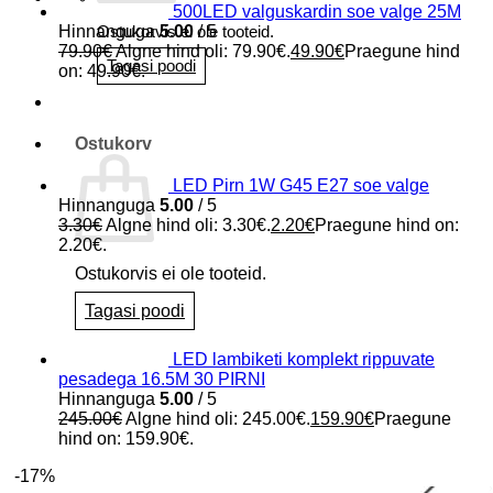
500LED valguskardin soe valge 25M
Hinnanguga
5.00
/ 5
Ostukorvis ei ole tooteid.
79.90
€
Algne hind oli: 79.90€.
49.90
€
Praegune hind
Tagasi poodi
on: 49.90€.
Ostukorv
LED Pirn 1W G45 E27 soe valge
Hinnanguga
5.00
/ 5
3.30
€
Algne hind oli: 3.30€.
2.20
€
Praegune hind on:
2.20€.
Ostukorvis ei ole tooteid.
Tagasi poodi
LED lambiketi komplekt rippuvate
pesadega 16.5M 30 PIRNI
Hinnanguga
5.00
/ 5
245.00
€
Algne hind oli: 245.00€.
159.90
€
Praegune
hind on: 159.90€.
-17%