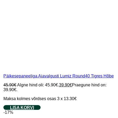
Päikesepaneeliga Aiavalgusti Lumiz Round40 Tigres Hõbe
45.90
€
Algne hind oli: 45.90€.
39.90
€
Praegune hind on:
39.90€.
Maksa kolmes võrdses osas 3 x 13.30€
LISA KORVI
-17%