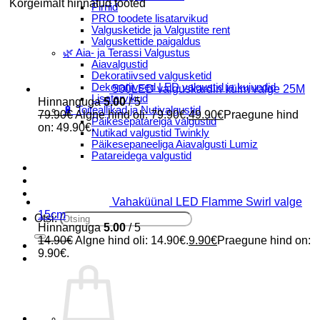
Kõrgeimalt hinnatud tooted
Pirnid
PRO toodete lisatarvikud
Valgusketide ja Valgustite rent
Valguskettide paigaldus
🌿 Aia- ja Terassi Valgustus
Aiavalgustid
Dekoratiivsed valgusketid
Dekoratiivsed LED valgustid ja kujundid
500LED valguskardin külm valge 25M
Lisatarvikud
Hinnanguga
5.00
/ 5
🔋 Toiteallikad ja Nutivalgustid
79.90
€
Algne hind oli: 79.90€.
49.90
€
Praegune hind
Päikesepatareiga valgustid
on: 49.90€.
Nutikad valgustid Twinkly
Päikesepaneeliga Aiavalgusti Lumiz
Patareidega valgustid
Päikeselaternad Lumiz
Valguskettide paigaldus
Blogi
Vahaküünal LED Flamme Swirl valge
15cm
Otsi:
Hinnanguga
5.00
/ 5
14.90
€
Algne hind oli: 14.90€.
9.90
€
Praegune hind on:
9.90€.