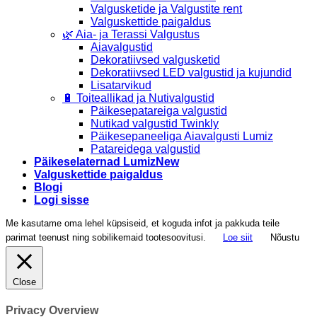
Valgusketide ja Valgustite rent
Valguskettide paigaldus
🌿 Aia- ja Terassi Valgustus
Aiavalgustid
Dekoratiivsed valgusketid
Dekoratiivsed LED valgustid ja kujundid
Lisatarvikud
🔋 Toiteallikad ja Nutivalgustid
Päikesepatareiga valgustid
Nutikad valgustid Twinkly
Päikesepaneeliga Aiavalgusti Lumiz
Patareidega valgustid
Päikeselaternad Lumiz
Valguskettide paigaldus
Blogi
Logi sisse
Me kasutame oma lehel küpsiseid, et koguda infot ja pakkuda teile
parimat teenust ning sobilikemaid tootesoovitusi.
Loe siit
Nõustu
Close
Privacy Overview