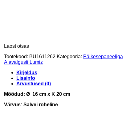
Laost otsas
Tootekood:
BU1611262
Kategooria:
Päikesepaneeliga
Aiavalgusti Lumiz
Kirjeldus
Lisainfo
Arvustused (0)
Mõõdud: Ø 16 cm x K 20 cm
Värvus: Salvei roheline