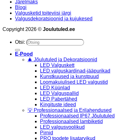
Järelmaks
Blogi
Valgusketid toiteviisi järgi
Valgusdekoratsioonid ja kujukesed
Copyright 2026 ©
Joulutuled.ee
Otsi:
E-Pood
🎄 Jõulutuled ja Dekoratsioonid
LED Valguskett
LED valguskardinad-jääpurikad
Kunstkuused ja kunstpuud
Loomakujulised LED valgustid
LED Küünlad
LED Valguspallid
LED Pabertähed
Kingituste ideed
💡 Professionaalsed ja Erilahendused
Professionaalsed IP67 Jõulutuled
Professionaalsed lambiketid
LED valgusvoolikud
Pirnid
PRO toodete lisatarvikud