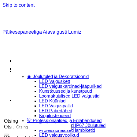
Skip to content
Päikesepaneeliga Aiavalgusti Lumiz
Menu
E-Pood
🎄 Jõulutuled ja Dekoratsioonid
LED Valguskett
LED valguskardinad-jääpurikad
Kunstkuused ja kunstpuud
Loomakujulised LED valgustid
LED Küünlad
LED Valguspallid
LED Pabertähed
Kingituste ideed
💡 Professionaalsed ja Erilahendused
Otsing
Professionaalsed IP67 Jõulutuled
Otsi:
Professionaalsed lambiketid
LED valgusvoolikud