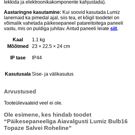
lekkida ja elektroonikakomponente kahjustada).
Aastaringne kasutamine:
Kui soovid kasutada Lumiz
lanernaid ka pimedal ajal, siis tea, et kõigil toodetel on
võimalik vahetada päikesepaneel patareitoitega paneeli
vastu, mis on puldiga juhitav. Antud paneeli leiate
siit
.
Kaal
1.1 kg
Mõõtmed
23 × 22.5 × 24 cm
IP tase
IP44
Kasutusala
Sise- ja välikasutus
Arvustused
Tooteülevaateid veel ei ole.
Ole esimene, kes hindab toodet
“Päikesepaneeliga Aiavalgusti Lumiz Bulb16
Topaze Salvei Roheline”