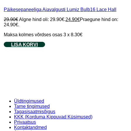
Päikesepaneeliga Aiavalgusti Lumiz Bulb16 Lace Hall
29.90
€
Algne hind oli: 29.90€.
24.90
€
Praegune hind on:
24.90€.
Maksa kolmes võrdses osas 3 x 8.30€
LISA KORVI
Üldtingimused
Tarne tingimused
Tagasisaatmisõigus
KKK (Korduma Kippuvad Küsimused)
Privaatsus
Kontaktandmed