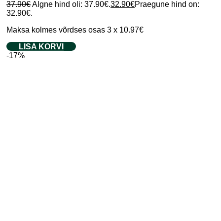
37.90
€
Algne hind oli: 37.90€.
32.90
€
Praegune hind on:
32.90€.
Maksa kolmes võrdses osas 3 x 10.97€
LISA KORVI
-17%