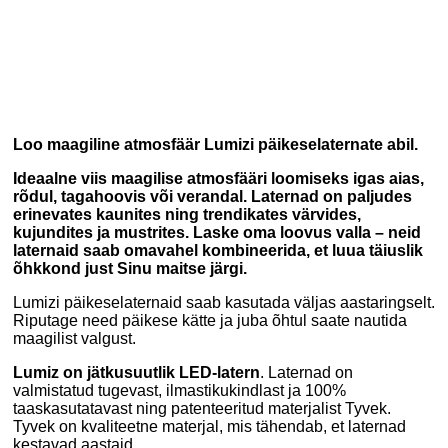
Loo maagiline atmosfäär Lumizi päikeselaternate abil.
Ideaalne viis maagilise atmosfääri loomiseks igas aias,
rõdul, tagahoovis või verandal. Laternad on paljudes
erinevates kaunites ning trendikates värvides,
kujundites ja mustrites. Laske oma loovus valla – neid
laternaid saab omavahel kombineerida, et luua täiuslik
õhkkond just Sinu maitse järgi.
Lumizi päikeselaternaid saab kasutada väljas aastaringselt.
Riputage need päikese kätte ja juba õhtul saate nautida
maagilist valgust.
Lumiz on jätkusuutlik LED-latern
. Laternad on
valmistatud tugevast, ilmastikukindlast ja 100%
taaskasutatavast ning patenteeritud materjalist Tyvek.
Tyvek on kvaliteetne materjal, mis tähendab, et laternad
kestavad aastaid.