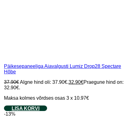
Päikesepaneeliga Aiavalgusti Lumiz Drop28 Spectare
Hõbe
37.90
€
Algne hind oli: 37.90€.
32.90
€
Praegune hind on:
32.90€.
Maksa kolmes võrdses osas 3 x 10.97€
LISA KORVI
-13%