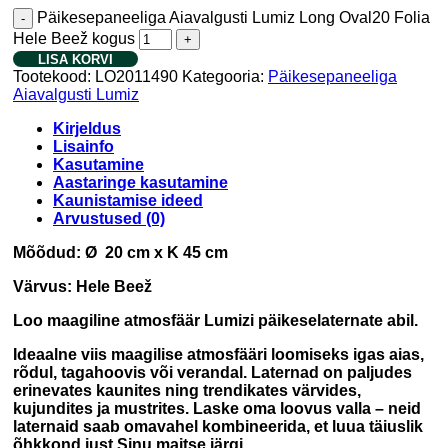
Päikesepaneeliga Aiavalgusti Lumiz Long Oval20 Folia
Hele Beež kogus
LISA KORVI
Tootekood:
LO2011490
Kategooria:
Päikesepaneeliga
Aiavalgusti Lumiz
Kirjeldus
Lisainfo
Kasutamine
Aastaringe kasutamine
Kaunistamise ideed
Arvustused (0)
Mõõdud: Ø 20 cm x K 45 cm
Värvus: Hele Beež
Loo maagiline atmosfäär Lumizi päikeselaternate abil.
Ideaalne viis maagilise atmosfääri loomiseks igas aias,
rõdul, tagahoovis või verandal. Laternad on paljudes
erinevates kaunites ning trendikates värvides,
kujundites ja mustrites. Laske oma loovus valla – neid
laternaid saab omavahel kombineerida, et luua täiuslik
õhkkond just Sinu maitse järgi.