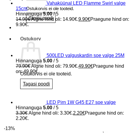
Vahaküünal LED Flamme Swirl valge
15cm
Ostukorvis ei ole tooteid.
Hinnanguga
5.00
/ 5
Tagasi poodi
14.90
€
Algne hind oli: 14.90€.
9.90
€
Praegune hind on:
9.90€.
Ostukorv
500LED valguskardin soe valge 25M
Hinnanguga
5.00
/ 5
79.90
€
Algne hind oli: 79.90€.
49.90
€
Praegune hind
on: 49.90€.
Ostukorvis ei ole tooteid.
Tagasi poodi
LED Pirn 1W G45 E27 soe valge
Hinnanguga
5.00
/ 5
3.30
€
Algne hind oli: 3.30€.
2.20
€
Praegune hind on:
2.20€.
-13%