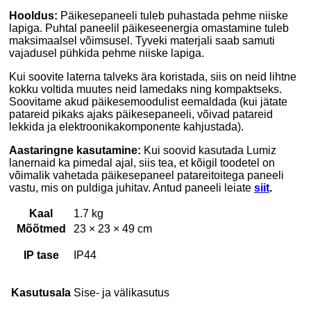
Hooldus:
Päikesepaneeli tuleb puhastada pehme niiske
lapiga. Puhtal paneelil päikeseenergia omastamine tuleb
maksimaalsel võimsusel. Tyveki materjali saab samuti
vajadusel pühkida pehme niiske lapiga.
Kui soovite laterna talveks ära koristada, siis on neid lihtne
kokku voltida muutes neid lamedaks ning kompaktseks.
Soovitame akud päikesemoodulist eemaldada (kui jätate
patareid pikaks ajaks päikesepaneeli, võivad patareid
lekkida ja elektroonikakomponente kahjustada).
Aastaringne kasutamine:
Kui soovid kasutada Lumiz
lanernaid ka pimedal ajal, siis tea, et kõigil toodetel on
võimalik vahetada päikesepaneel patareitoitega paneeli
vastu, mis on puldiga juhitav. Antud paneeli leiate
siit
.
Kaal
1.7 kg
Mõõtmed
23 × 23 × 49 cm
IP tase
IP44
Kasutusala
Sise- ja välikasutus