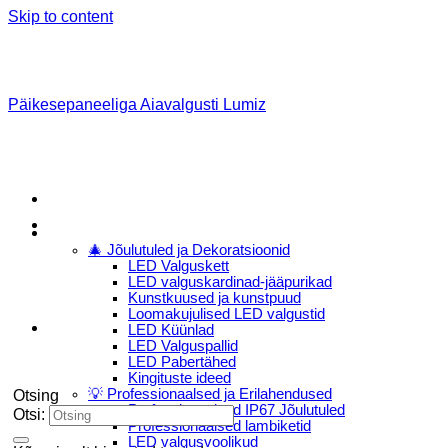
Skip to content
Päikesepaneeliga Aiavalgusti Lumiz
Menu
E-Pood
🎄 Jõulutuled ja Dekoratsioonid
LED Valguskett
LED valguskardinad-jääpurikad
Kunstkuused ja kunstpuud
Loomakujulised LED valgustid
LED Küünlad
LED Valguspallid
LED Pabertähed
Kingituste ideed
💡 Professionaalsed ja Erilahendused
Otsing
Professionaalsed IP67 Jõulutuled
Otsi:
Professionaalsed lambiketid
LED valgusvoolikud