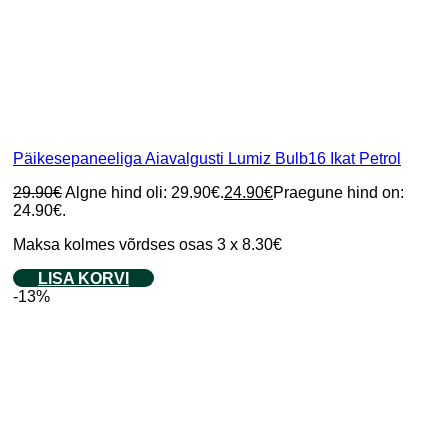
Päikesepaneeliga Aiavalgusti Lumiz Bulb16 Ikat Petrol
29.90
€
Algne hind oli: 29.90€.
24.90
€
Praegune hind on:
24.90€.
Maksa kolmes võrdses osas 3 x 8.30€
LISA KORVI
-13%