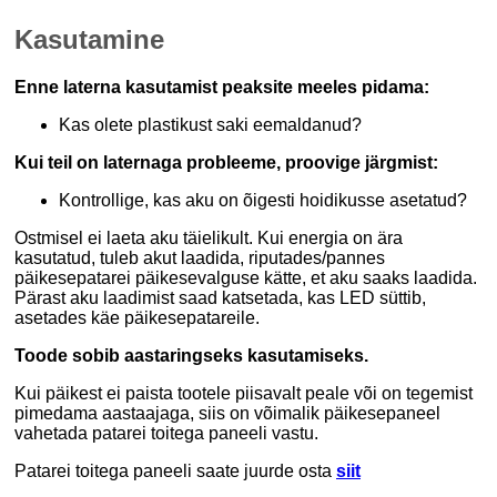
Kasutamine
Enne laterna kasutamist peaksite meeles pidama:
Kas olete plastikust saki eemaldanud?
Kui teil on laternaga probleeme, proovige järgmist:
Kontrollige, kas aku on õigesti hoidikusse asetatud?
Ostmisel ei laeta aku täielikult. Kui energia on ära
kasutatud, tuleb akut laadida, riputades/pannes
päikesepatarei päikesevalguse kätte, et aku saaks laadida.
Pärast aku laadimist saad katsetada, kas LED süttib,
asetades käe päikesepatareile.
Toode sobib aastaringseks kasutamiseks.
Kui päikest ei paista tootele piisavalt peale või on tegemist
pimedama aastaajaga, siis on võimalik päikesepaneel
vahetada patarei toitega paneeli vastu.
Patarei toitega paneeli saate juurde osta
siit