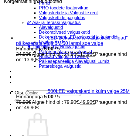
Kõrgeimalt hinnatud tooted
Pirnid
PRO toodete lisatarvikud
Valgusketide ja Valgustite rent
Valguskettide paigaldus
🌿 Aia- ja Terassi Valgustus
Aiavalgustid
Dekoratiivsed valgusketid
Dekoratiivsed LED valgustid ja kujundid
LED Dekoratiivne Valguskett "Tilgad"
Lisatarvikud
päikesepatareiga 5M 50 lampi soe valge
🔋 Toiteallikad ja Nutivalgustid
Hinnanguga
5.00
/ 5
Päikesepatareiga valgustid
24.90
€
Algne hind oli: 24.90€.
13.90
€
Praegune hind
Nutikad valgustid Twinkly
on: 13.90€.
Päikesepaneeliga Aiavalgusti Lumiz
Patareidega valgustid
Päikeselaternad Lumiz
Valguskettide paigaldus
Blogi
500LED valguskardin külm valge 25M
Otsi:
Hinnanguga
5.00
/ 5
79.90
€
Algne hind oli: 79.90€.
49.90
€
Praegune hind
on: 49.90€.