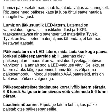
Lumizi päikeselaternaid saab kasutada väljas aastaringselt.
Riputage need päikese kätte ja juba õhtul saate nautida
maagilist valgust.
Lumiz on jätkusuutlik LED-latern
. Laternad on
valmistatud tugevast, ilmastikukindlast ja 100%
taaskasutatavast ning patenteeritud materjalist Tyvek.
Tyvek on kvaliteetne materjal, mis tähendab, et laternad
kestavad aastaid.
Päikeselatern on LED-latern, mida laetakse kogu päeva
jooksul päikesepatareide abil
.
Laternas olev
päikesepatarei moodul on valmistatud Tyvekiga sobivas
värvitoonis ja annab sooja LED-valguse värvi. Selleks, et
latern säraks kõige paremini, Lumiz töötas välja oma
päikesemooduli. Moodul sisaldab AAA patareisid, mis on
laetavad päikesevalgusega.
Päikesepaisteliste tingimuste korral võib latern särada
6-8 tundi. Valguse intensiivsus võib väheneda 5-6 tunni
pärast.
Laadimisnõuanne:
Riputage latern kohta, kus päike
paistab otse päikesepaneelile.