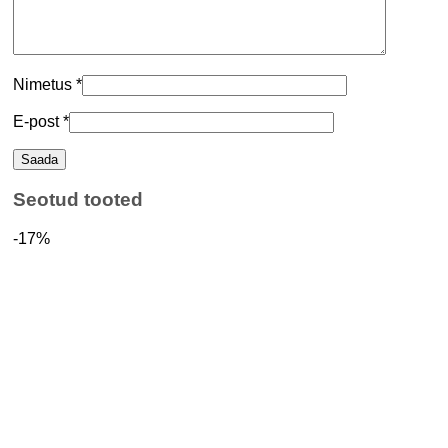
Nimetus
*
E-post
*
Seotud tooted
-17%