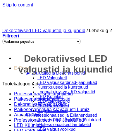
Skip to content
Dekoratiivsed LED valgustid ja kujundid
/
Lehekülg 2
Filtreeri
Dekoratiivsed LED
Menu
valgustid ja kujundid
E-Pood
🎄 Jõulutuled ja Dekoratsioonid
LED Valguskett
LED valguskardinad-jääpurikad
Tootekategooriad
Kunstkuused ja kunstpuud
Loomakujulised LED valgustid
Professionaalsed lambiketid
LED Küünlad
Päikesepatareiga valgustid
LED Valguspallid
Dekoratiivsed valgusketid
LED Pabertähed
Päikesepaneeliga Aiavalgusti Lumiz
Kingituste ideed
Aiavalgustid
💡 Professionaalsed ja Erilahendused
Professionaalsed IP67 Jõulutuled
Professionaalsed IP67 Jõulutuled
Professionaalsed lambiketid
LED Küünlad
LED valgusvoolikud
LED Valguskett