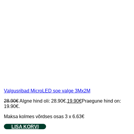
Valgusribad MicroLED soe valge 3Mx2M
28.90
€
Algne hind oli: 28.90€.
19.90
€
Praegune hind on:
19.90€.
Maksa kolmes võrdses osas 3 x 6.63€
LISA KORVI