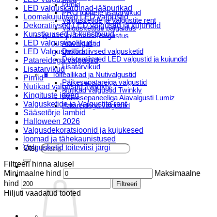
Pirnid
LED valguskardinad-jääpurikad
PRO toodete lisatarvikud
Loomakujulised LED valgustid
Valgusketide ja Valgustite rent
Dekoratiivsed LED valgustid ja kujundid
Valguskettide paigaldus
Kunstkuused ja kunstpuud
🌿 Aia- ja Terassi Valgustus
LED valgusvoolikud
Aiavalgustid
LED Valguspallid
Dekoratiivsed valgusketid
Dekoratiivsed LED valgustid ja kujundid
Patareidega valgustid
Lisatarvikud
Lisatarvikud
🔋 Toiteallikad ja Nutivalgustid
Pirnid
Päikesepatareiga valgustid
Nutikad valgustid Twinkly
Nutikad valgustid Twinkly
Kingituste ideed
Päikesepaneeliga Aiavalgusti Lumiz
Valgusketide ja Valgustite rent
Patareidega valgustid
Sääsetõrje lambid
Päikeselaternad Lumiz
Halloween 2026
Valguskettide paigaldus
Valgusdekoratsioonid ja kujukesed
Blogi
loomad ja tähekaunistused
Valgusketid toiteviisi järgi
Otsi:
Filtreeri hinna alusel
Minimaalne hind
Maksimaalne
hind
Filtreeri
Hiljuti vaadatud tooted