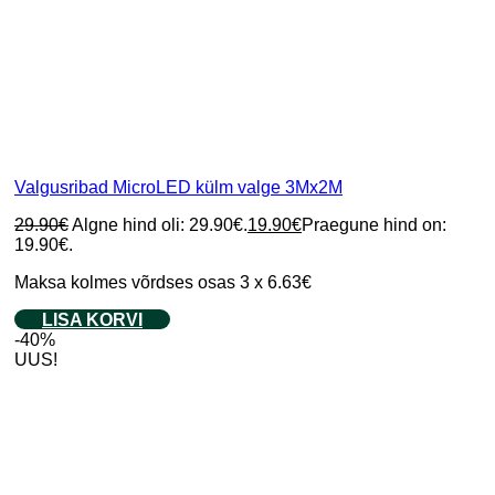
Valgusribad MicroLED külm valge 3Mx2M
29.90
€
Algne hind oli: 29.90€.
19.90
€
Praegune hind on:
19.90€.
Maksa kolmes võrdses osas 3 x 6.63€
LISA KORVI
-40%
UUS!