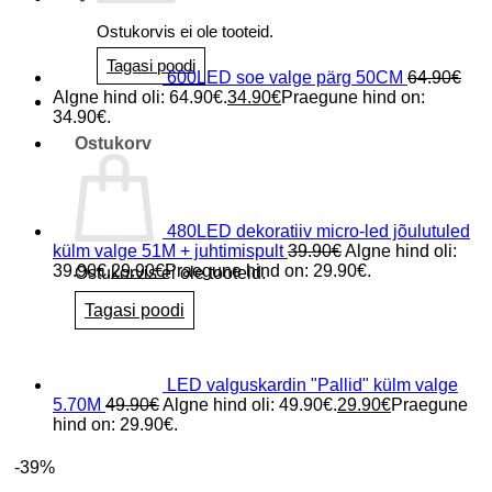
Ostukorvis ei ole tooteid.
Tagasi poodi
600LED soe valge pärg 50CM
64.90
€
Algne hind oli: 64.90€.
34.90
€
Praegune hind on:
34.90€.
Ostukorv
480LED dekoratiiv micro-led jõulutuled
külm valge 51M + juhtimispult
39.90
€
Algne hind oli:
39.90€.
29.90
€
Praegune hind on: 29.90€.
Ostukorvis ei ole tooteid.
Tagasi poodi
LED valguskardin "Pallid" külm valge
5.70M
49.90
€
Algne hind oli: 49.90€.
29.90
€
Praegune
hind on: 29.90€.
-39%