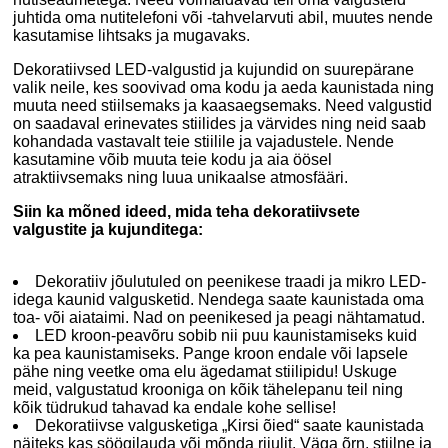
juhtida oma nutitelefoni või -tahvelarvuti abil, muutes nende
kasutamise lihtsaks ja mugavaks.
Dekoratiivsed LED-valgustid ja kujundid on suurepärane
valik neile, kes soovivad oma kodu ja aeda kaunistada ning
muuta need stiilsemaks ja kaasaegsemaks. Need valgustid
on saadaval erinevates stiilides ja värvides ning neid saab
kohandada vastavalt teie stiilile ja vajadustele. Nende
kasutamine võib muuta teie kodu ja aia öösel
atraktiivsemaks ning luua unikaalse atmosfääri.
Siin ka mõned ideed, mida teha dekoratiivsete
valgustite ja kujunditega:
Dekoratiiv jõulutuled on peenikese traadi ja mikro LED-
idega kaunid valgusketid. Nendega saate kaunistada oma
toa- või aiataimi. Nad on peenikesed ja peagi nähtamatud.
LED kroon-peavõru sobib nii puu kaunistamiseks kuid
ka pea kaunistamiseks. Pange kroon endale või lapsele
pähe ning veetke oma elu ägedamat stiilipidu! Uskuge
meid, valgustatud krooniga on kõik tähelepanu teil ning
kõik tüdrukud tahavad ka endale kohe sellise!
Dekoratiivse valgusketiga „Kirsi õied“ saate kaunistada
näiteks kas söögilauda või mõnda riiulit. Väga õrn, stiilne ja