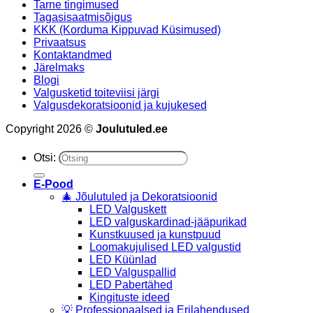
Tarne tingimused
Tagasisaatmisõigus
KKK (Korduma Kippuvad Küsimused)
Privaatsus
Kontaktandmed
Järelmaks
Blogi
Valgusketid toiteviisi järgi
Valgusdekoratsioonid ja kujukesed
Copyright 2026 ©
Joulutuled.ee
Otsi:
E-Pood
🎄 Jõulutuled ja Dekoratsioonid
LED Valguskett
LED valguskardinad-jääpurikad
Kunstkuused ja kunstpuud
Loomakujulised LED valgustid
LED Küünlad
LED Valguspallid
LED Pabertähed
Kingituste ideed
💡 Professionaalsed ja Erilahendused