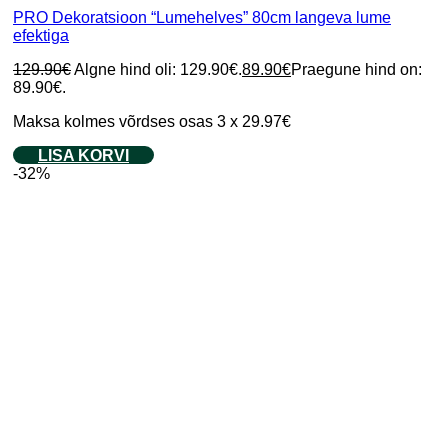
PRO Dekoratsioon “Lumehelves” 80cm langeva lume
efektiga
129.90
€
Algne hind oli: 129.90€.
89.90
€
Praegune hind on:
89.90€.
Maksa kolmes võrdses osas 3 x 29.97€
LISA KORVI
-32%