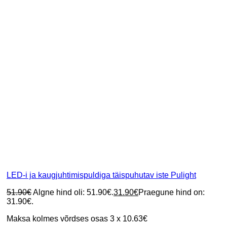
LED-i ja kaugjuhtimispuldiga täispuhutav iste Pulight
51.90
€
Algne hind oli: 51.90€.
31.90
€
Praegune hind on:
31.90€.
Maksa kolmes võrdses osas 3 x 10.63€