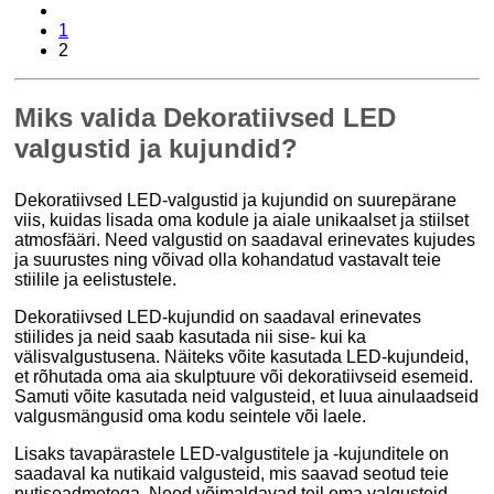
1
2
Miks valida Dekoratiivsed LED
valgustid ja kujundid?
Dekoratiivsed LED-valgustid ja kujundid on suurepärane
viis, kuidas lisada oma kodule ja aiale unikaalset ja stiilset
atmosfääri. Need valgustid on saadaval erinevates kujudes
ja suurustes ning võivad olla kohandatud vastavalt teie
stiilile ja eelistustele.
Dekoratiivsed LED-kujundid on saadaval erinevates
stiilides ja neid saab kasutada nii sise- kui ka
välisvalgustusena. Näiteks võite kasutada LED-kujundeid,
et rõhutada oma aia skulptuure või dekoratiivseid esemeid.
Samuti võite kasutada neid valgusteid, et luua ainulaadseid
valgusmängusid oma kodu seintele või laele.
Lisaks tavapärastele LED-valgustitele ja -kujunditele on
saadaval ka nutikaid valgusteid, mis saavad seotud teie
nutiseadmetega. Need võimaldavad teil oma valgusteid