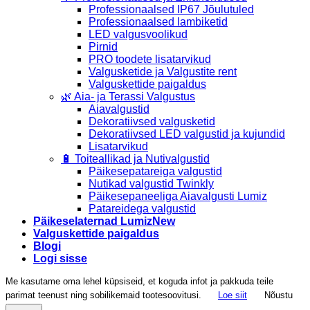
Professionaalsed IP67 Jõulutuled
Professionaalsed lambiketid
LED valgusvoolikud
Pirnid
PRO toodete lisatarvikud
Valgusketide ja Valgustite rent
Valguskettide paigaldus
🌿 Aia- ja Terassi Valgustus
Aiavalgustid
Dekoratiivsed valgusketid
Dekoratiivsed LED valgustid ja kujundid
Lisatarvikud
🔋 Toiteallikad ja Nutivalgustid
Päikesepatareiga valgustid
Nutikad valgustid Twinkly
Päikesepaneeliga Aiavalgusti Lumiz
Patareidega valgustid
Päikeselaternad Lumiz
Valguskettide paigaldus
Blogi
Logi sisse
Me kasutame oma lehel küpsiseid, et koguda infot ja pakkuda teile
parimat teenust ning sobilikemaid tootesoovitusi.
Loe siit
Nõustu