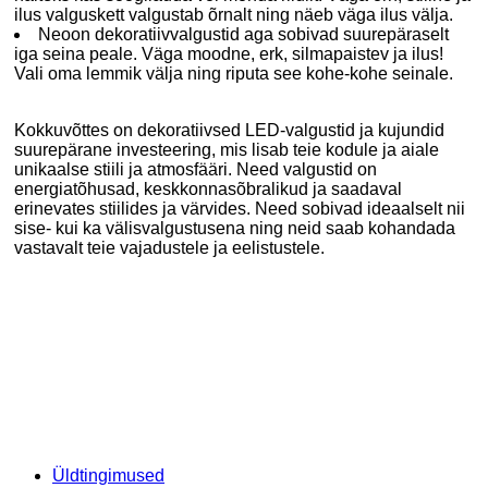
ilus valguskett valgustab õrnalt ning näeb väga ilus välja.
Neoon dekoratiivvalgustid aga sobivad suurepäraselt
iga seina peale. Väga moodne, erk, silmapaistev ja ilus!
Vali oma lemmik välja ning riputa see kohe-kohe seinale.
Kokkuvõttes on dekoratiivsed LED-valgustid ja kujundid
suurepärane investeering, mis lisab teie kodule ja aiale
unikaalse stiili ja atmosfääri. Need valgustid on
energiatõhusad, keskkonnasõbralikud ja saadaval
erinevates stiilides ja värvides. Need sobivad ideaalselt nii
sise- kui ka välisvalgustusena ning neid saab kohandada
vastavalt teie vajadustele ja eelistustele.
Üldtingimused