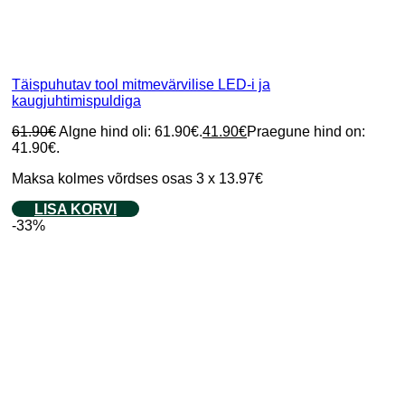
Täispuhutav tool mitmevärvilise LED-i ja
kaugjuhtimispuldiga
61.90
€
Algne hind oli: 61.90€.
41.90
€
Praegune hind on:
41.90€.
Maksa kolmes võrdses osas 3 x 13.97€
LISA KORVI
-33%