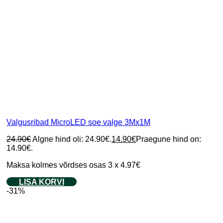
Valgusribad MicroLED soe valge 3Mx1M
24.90
€
Algne hind oli: 24.90€.
14.90
€
Praegune hind on:
14.90€.
Maksa kolmes võrdses osas 3 x 4.97€
LISA KORVI
-31%