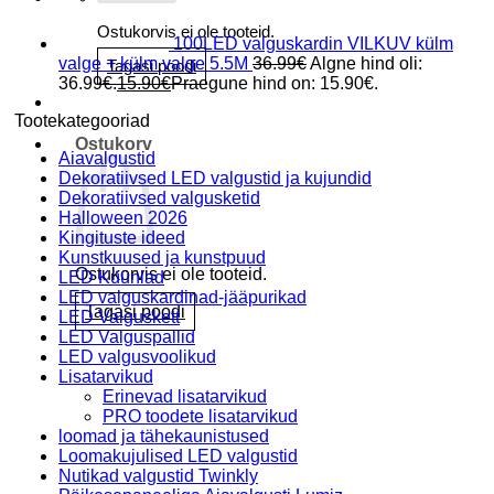
Ostukorvis ei ole tooteid.
100LED valguskardin VILKUV külm
valge + külm valge 5.5M
36.99
€
Algne hind oli:
Tagasi poodi
36.99€.
15.90
€
Praegune hind on: 15.90€.
Tootekategooriad
Ostukorv
Aiavalgustid
Dekoratiivsed LED valgustid ja kujundid
Dekoratiivsed valgusketid
Halloween 2026
Kingituste ideed
Kunstkuused ja kunstpuud
Ostukorvis ei ole tooteid.
LED Küünlad
LED valguskardinad-jääpurikad
Tagasi poodi
LED Valguskett
LED Valguspallid
LED valgusvoolikud
Lisatarvikud
Erinevad lisatarvikud
PRO toodete lisatarvikud
loomad ja tähekaunistused
Loomakujulised LED valgustid
Nutikad valgustid Twinkly