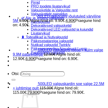
Pirnid
PRO toodete lisatarvikud
Valgusketide ja Valgustite rent
Valguskettide paigaldus
50LED dekoratiiv jõulutuled värviline
🌿 Aia- ja Terassi Valgustus
5M
9.90
€
Algne hind oli: 9.90€.
4.90
€
Praegune hind
Aiavalgustid
on: 4.90€.
Dekoratiivsed valgusketid
Dekoratiivsed LED valgustid ja kujundid
Lisatarvikud
🔋 Toiteallikad ja Nutivalgustid
Päikesepatareiga valgustid
Nutikad valgustid Twinkly
Päikesepaneeliga Aiavalgusti Lumiz
100LED jõulutuled roosa + külm valge
Patareidega valgustid
9.9M patareidega
12.90
€
Algne hind oli:
Päikeselaternad Lumiz
12.90€.
6.90
€
Praegune hind on: 6.90€.
Valguskettide paigaldus
Blogi
Otsi:
500LED valguskardin soe valge 22.5M
+ juhtimise pult
115.00
€
Algne hind oli:
115.00€.
79.90
€
Praegune hind on: 79.90€.