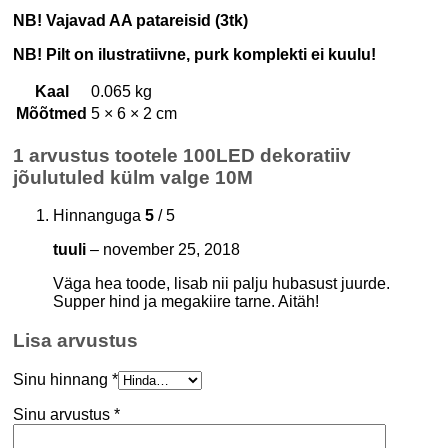
NB! Vajavad AA patareisid (3tk)
NB! Pilt on ilustratiivne, purk komplekti ei kuulu!
Kaal
0.065 kg
Mõõtmed
5 × 6 × 2 cm
1 arvustus tootele
100LED dekoratiiv
jõulutuled külm valge 10M
Hinnanguga
5
/ 5
tuuli
–
november 25, 2018
Väga hea toode, lisab nii palju hubasust juurde.
Supper hind ja megakiire tarne. Aitäh!
Lisa arvustus
Sinu hinnang
*
Sinu arvustus
*