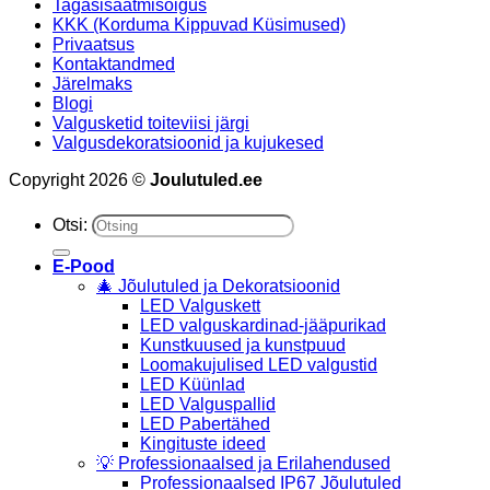
Tagasisaatmisõigus
KKK (Korduma Kippuvad Küsimused)
Privaatsus
Kontaktandmed
Järelmaks
Blogi
Valgusketid toiteviisi järgi
Valgusdekoratsioonid ja kujukesed
Copyright 2026 ©
Joulutuled.ee
Otsi:
E-Pood
🎄 Jõulutuled ja Dekoratsioonid
LED Valguskett
LED valguskardinad-jääpurikad
Kunstkuused ja kunstpuud
Loomakujulised LED valgustid
LED Küünlad
LED Valguspallid
LED Pabertähed
Kingituste ideed
💡 Professionaalsed ja Erilahendused
Professionaalsed IP67 Jõulutuled