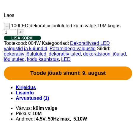
Laos
100LED dekoratiiv jõulutuled külm valge 10M kogus
LISA KORVI
Tootekood:
004W
Kategooriad:
Dekoratiivsed LED
valgustid ja kujundid
,
Patareidega valgustid
Sildid:
dekoratiiv jõulutuled
,
dekoratiiv tuled
,
dekoratsioon
,
jõulud
,
jõulutuled
,
kodu kaunistus
,
LED
Toode jõuab sinuni: 9. august
Kirjeldus
Lisainfo
Arvustused (1)
Värvus:
külm valge
Pikkus:
10M
Andmed:
4.5V, 50Hz max, 5.10W