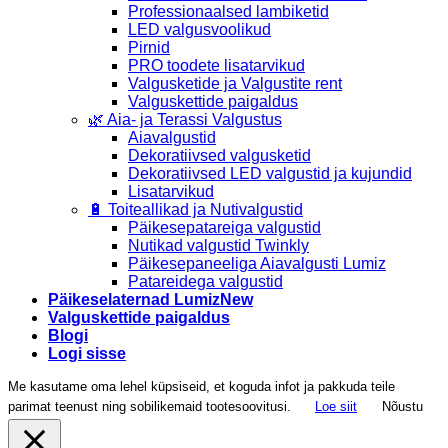
Professionaalsed lambiketid
LED valgusvoolikud
Pirnid
PRO toodete lisatarvikud
Valgusketide ja Valgustite rent
Valguskettide paigaldus
🌿 Aia- ja Terassi Valgustus
Aiavalgustid
Dekoratiivsed valgusketid
Dekoratiivsed LED valgustid ja kujundid
Lisatarvikud
🔋 Toiteallikad ja Nutivalgustid
Päikesepatareiga valgustid
Nutikad valgustid Twinkly
Päikesepaneeliga Aiavalgusti Lumiz
Patareidega valgustid
Päikeselaternad Lumiz
Valguskettide paigaldus
Blogi
Logi sisse
Me kasutame oma lehel küpsiseid, et koguda infot ja pakkuda teile
parimat teenust ning sobilikemaid tootesoovitusi.
Loe siit
Nõustu