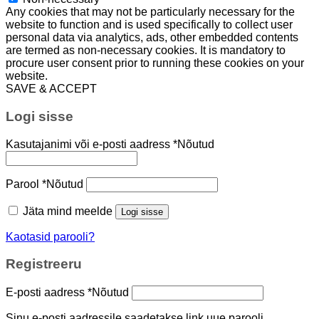
Any cookies that may not be particularly necessary for the
website to function and is used specifically to collect user
personal data via analytics, ads, other embedded contents
are termed as non-necessary cookies. It is mandatory to
procure user consent prior to running these cookies on your
website.
SAVE & ACCEPT
Logi sisse
Kasutajanimi või e-posti aadress
*
Nõutud
Parool
*
Nõutud
Jäta mind meelde
Logi sisse
Kaotasid parooli?
Registreeru
E-posti aadress
*
Nõutud
Sinu e-posti aadressile saadetakse link uue parooli