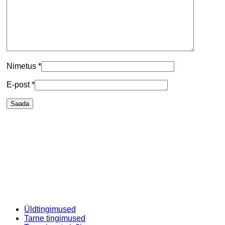
Nimetus
*
E-post
*
Üldtingimused
Tarne tingimused