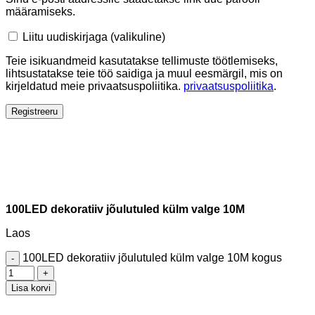
määramiseks.
Liitu uudiskirjaga
(valikuline)
Teie isikuandmeid kasutatakse tellimuste töötlemiseks,
lihtsustatakse teie töö saidiga ja muul eesmärgil, mis on
kirjeldatud meie privaatsuspoliitika.
privaatsuspoliitika
.
Registreeru
100LED dekoratiiv jõulutuled külm valge 10M
Laos
100LED dekoratiiv jõulutuled külm valge 10M kogus
Lisa korvi