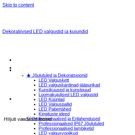
Skip to content
Dekoratiivsed LED valgustid ja kujundid
Menu
E-Pood
🎄 Jõulutuled ja Dekoratsioonid
LED Valguskett
LED valguskardinad-jääpurikad
Kunstkuused ja kunstpuud
Loomakujulised LED valgustid
LED Küünlad
LED Valguspallid
LED Pabertähed
Kingituste ideed
💡 Professionaalsed ja Erilahendused
Hiljuti vaadatud tooted
Professionaalsed IP67 Jõulutuled
Professionaalsed lambiketid
LED valgusvoolikud