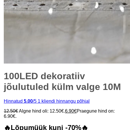
100LED dekoratiiv
jõulutuled külm valge 10M
Hinnatud
5.00
/5
1
kliendi hinnangu põhjal
12.50
€
Algne hind oli: 12.50€.
6.90
€
Praegune hind on:
6.90€.
🔥Lõpumüük kuni -70%🔥