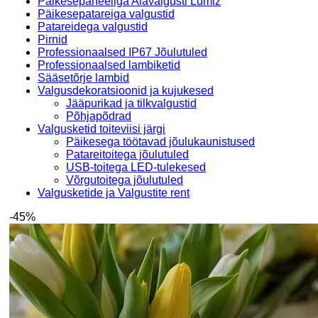
Päikesepaneeliga Aiavalgusti Lumiz
Päikesepatareiga valgustid
Patareidega valgustid
Pirnid
Professionaalsed IP67 Jõulutuled
Professionaalsed lambiketid
Sääsetõrje lambid
Valgusdekoratsioonid ja kujukesed
Jääpurikad ja tilkvalgustid
Põhjapõdrad
Valgusketid toiteviisi järgi
Päikesega töötavad jõulukaunistused
Patareitoitega jõulutuled
USB-toitega LED-tulekesed
Võrgutoitega jõulutuled
Valgusketide ja Valgustite rent
-45%