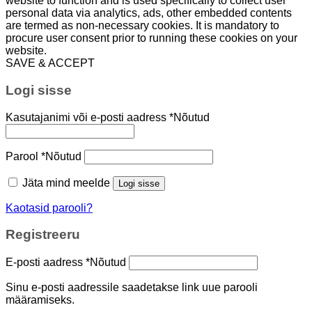
website to function and is used specifically to collect user
personal data via analytics, ads, other embedded contents
are termed as non-necessary cookies. It is mandatory to
procure user consent prior to running these cookies on your
website.
SAVE & ACCEPT
Logi sisse
Kasutajanimi või e-posti aadress
*
Nõutud
Parool
*
Nõutud
Jäta mind meelde
Logi sisse
Kaotasid parooli?
Registreeru
E-posti aadress
*
Nõutud
Sinu e-posti aadressile saadetakse link uue parooli
määramiseks.