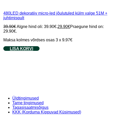
480LED dekoratiiv micro-led jõulutuled külm valge 51M +
juhtimispult
39.90
€
Algne hind oli: 39.90€.
29.90
€
Praegune hind on:
29.90€.
Maksa kolmes võrdses osas 3 x 9.97€
LISA KORVI
Üldtingimused
Tarne tingimused
Tagasisaatmisõigus
KKK (Korduma Kippuvad Küsimused)