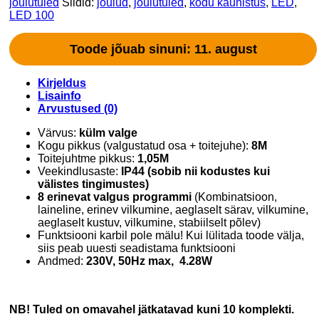
jõulutuled
Sildid:
jõulud
,
jõulutuled
,
kodu kaunistus
,
LED
,
LED 100
Toode jõuab sinuni: 11. august
Kirjeldus
Lisainfo
Arvustused (0)
Värvus:
külm valge
Kogu pikkus (valgustatud osa + toitejuhe):
8M
Toitejuhtme pikkus:
1,05M
Veekindlusaste:
IP44 (sobib nii kodustes kui
välistes tingimustes)
8 erinevat valgus programmi
(Kombinatsioon,
laineline, erinev vilkumine, aeglaselt särav, vilkumine,
aeglaselt kustuv, vilkumine, stabiilselt põlev)
Funktsiooni karbil pole mälu! Kui lülitada toode välja,
siis peab uuesti seadistama funktsiooni
Andmed:
230V, 50Hz max, 4.28W
NB! Tuled on omavahel jätkatavad kuni 10 komplekti.