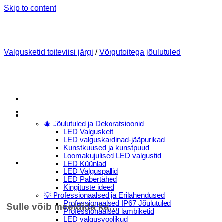
Skip to content
Valgusketid toiteviisi järgi
/
Võrgutoitega jõulutuled
Menu
E-Pood
🎄 Jõulutuled ja Dekoratsioonid
LED Valguskett
LED valguskardinad-jääpurikad
Kunstkuused ja kunstpuud
Loomakujulised LED valgustid
LED Küünlad
LED Valguspallid
LED Pabertähed
Kingituste ideed
💡 Professionaalsed ja Erilahendused
Professionaalsed IP67 Jõulutuled
Sulle võib meeldida ka…
Professionaalsed lambiketid
LED valgusvoolikud