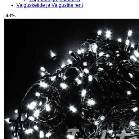
Valgusketide ja Valgustite rent
-43%