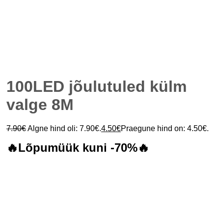
100LED jõulutuled külm
valge 8M
7.90
€
Algne hind oli: 7.90€.
4.50
€
Praegune hind on: 4.50€.
🔥Lõpumüük kuni -70%🔥