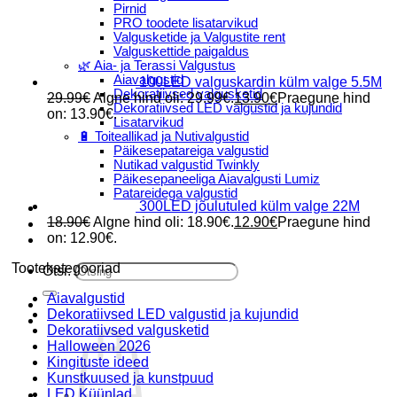
Pirnid
PRO toodete lisatarvikud
Valgusketide ja Valgustite rent
Valguskettide paigaldus
🌿 Aia- ja Terassi Valgustus
Aiavalgustid
100LED valguskardin külm valge 5.5M
Dekoratiivsed valgusketid
29.99
€
Algne hind oli: 29.99€.
13.90
€
Praegune hind
Dekoratiivsed LED valgustid ja kujundid
on: 13.90€.
Lisatarvikud
🔋 Toiteallikad ja Nutivalgustid
Päikesepatareiga valgustid
Nutikad valgustid Twinkly
Päikesepaneeliga Aiavalgusti Lumiz
Patareidega valgustid
300LED jõulutuled külm valge 22M
Päikeselaternad Lumiz
18.90
€
Algne hind oli: 18.90€.
12.90
€
Praegune hind
Valguskettide paigaldus
on: 12.90€.
Blogi
Tootekategooriad
Otsi:
Aiavalgustid
Dekoratiivsed LED valgustid ja kujundid
Dekoratiivsed valgusketid
Halloween 2026
Kingituste ideed
Kunstkuused ja kunstpuud
LED Küünlad