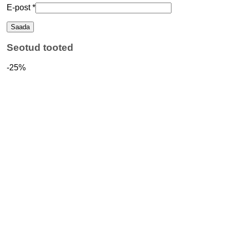
E-post
*
Seotud tooted
-25%