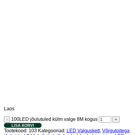
Laos
100LED jõulutuled külm valge 8M kogus
LISA KORVI
Tootekood:
103
Kategooriad:
LED Valguskett
,
Võrgutoitega