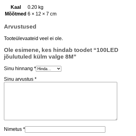
Kaal
0.20 kg
Mõõtmed
6 × 12 × 7 cm
Arvustused
Tooteülevaateid veel ei ole.
Ole esimene, kes hindab toodet “100LED
jõulutuled külm valge 8M”
Sinu hinnang
*
Sinu arvustus
*
Nimetus
*