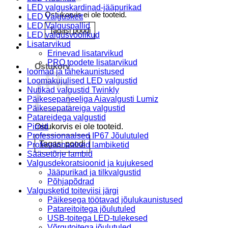
LED valguskardinad-jääpurikad
Ostukorvis ei ole tooteid.
LED Valguskett
LED Valguspallid
Tagasi poodi
LED valgusvoolikud
Lisatarvikud
Erinevad lisatarvikud
PRO toodete lisatarvikud
Ostukorv
loomad ja tähekaunistused
Loomakujulised LED valgustid
Nutikad valgustid Twinkly
Päikesepaneeliga Aiavalgusti Lumiz
Päikesepatareiga valgustid
Patareidega valgustid
Ostukorvis ei ole tooteid.
Pirnid
Professionaalsed IP67 Jõulutuled
Tagasi poodi
Professionaalsed lambiketid
Sääsetõrje lambid
Valgusdekoratsioonid ja kujukesed
Jääpurikad ja tilkvalgustid
Põhjapõdrad
Valgusketid toiteviisi järgi
Päikesega töötavad jõulukaunistused
Patareitoitega jõulutuled
USB-toitega LED-tulekesed
Võrgutoitega jõulutuled