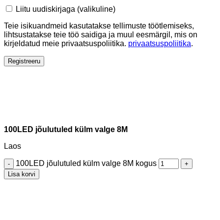
Liitu uudiskirjaga
(valikuline)
Teie isikuandmeid kasutatakse tellimuste töötlemiseks,
lihtsustatakse teie töö saidiga ja muul eesmärgil, mis on
kirjeldatud meie privaatsuspoliitika.
privaatsuspoliitika
.
Registreeru
100LED jõulutuled külm valge 8M
Laos
100LED jõulutuled külm valge 8M kogus
Lisa korvi