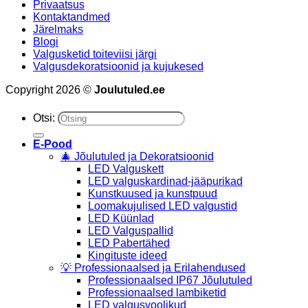
Privaatsus
Kontaktandmed
Järelmaks
Blogi
Valgusketid toiteviisi järgi
Valgusdekoratsioonid ja kujukesed
Copyright 2026 ©
Joulutuled.ee
Otsi:
E-Pood
🎄 Jõulutuled ja Dekoratsioonid
LED Valguskett
LED valguskardinad-jääpurikad
Kunstkuused ja kunstpuud
Loomakujulised LED valgustid
LED Küünlad
LED Valguspallid
LED Pabertähed
Kingituste ideed
💡 Professionaalsed ja Erilahendused
Professionaalsed IP67 Jõulutuled
Professionaalsed lambiketid
LED valgusvoolikud