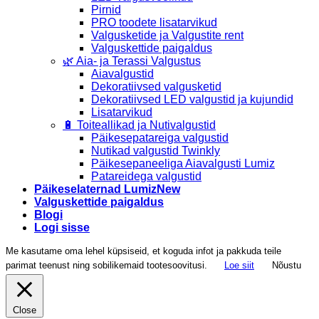
Pirnid
PRO toodete lisatarvikud
Valgusketide ja Valgustite rent
Valguskettide paigaldus
🌿 Aia- ja Terassi Valgustus
Aiavalgustid
Dekoratiivsed valgusketid
Dekoratiivsed LED valgustid ja kujundid
Lisatarvikud
🔋 Toiteallikad ja Nutivalgustid
Päikesepatareiga valgustid
Nutikad valgustid Twinkly
Päikesepaneeliga Aiavalgusti Lumiz
Patareidega valgustid
Päikeselaternad Lumiz
Valguskettide paigaldus
Blogi
Logi sisse
Me kasutame oma lehel küpsiseid, et koguda infot ja pakkuda teile
parimat teenust ning sobilikemaid tootesoovitusi.
Loe siit
Nõustu
Close