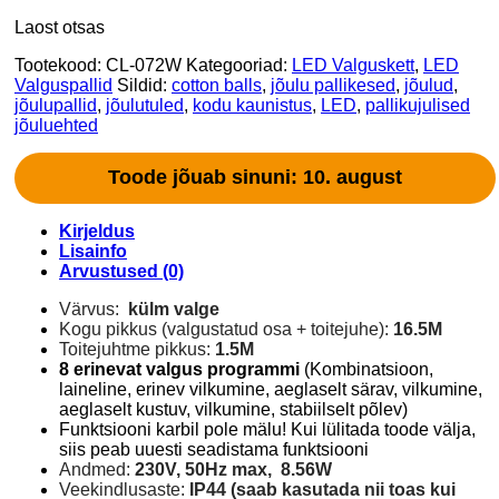
Laost otsas
Tootekood:
CL-072W
Kategooriad:
LED Valguskett
,
LED
Valguspallid
Sildid:
cotton balls
,
jõulu pallikesed
,
jõulud
,
jõulupallid
,
jõulutuled
,
kodu kaunistus
,
LED
,
pallikujulised
jõuluehted
Toode jõuab sinuni: 10. august
Kirjeldus
Lisainfo
Arvustused (0)
Värvus:
külm valge
Kogu pikkus (valgustatud osa + toitejuhe):
16.5M
Toitejuhtme pikkus:
1.5M
8 erinevat valgus programmi
(Kombinatsioon,
laineline, erinev vilkumine, aeglaselt särav, vilkumine,
aeglaselt kustuv, vilkumine, stabiilselt põlev)
Funktsiooni karbil pole mälu! Kui lülitada toode välja,
siis peab uuesti seadistama funktsiooni
Andmed:
230V, 50Hz max, 8.56W
Veekindlusaste:
IP44 (saab kasutada nii toas kui