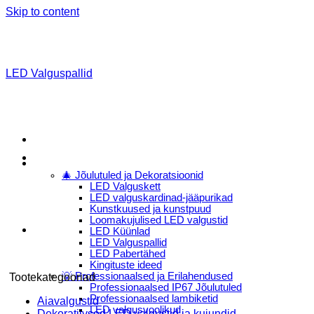
Skip to content
LED Valguspallid
Menu
E-Pood
🎄 Jõulutuled ja Dekoratsioonid
LED Valguskett
LED valguskardinad-jääpurikad
Kunstkuused ja kunstpuud
Loomakujulised LED valgustid
LED Küünlad
LED Valguspallid
LED Pabertähed
Kingituste ideed
💡 Professionaalsed ja Erilahendused
Tootekategooriad
Professionaalsed IP67 Jõulutuled
Professionaalsed lambiketid
Aiavalgustid
LED valgusvoolikud
Dekoratiivsed LED valgustid ja kujundid