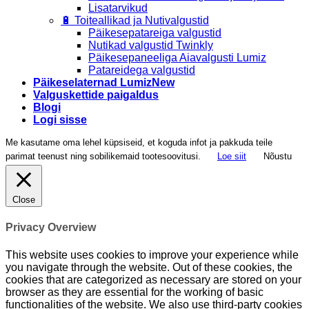
Lisatarvikud
🔋 Toiteallikad ja Nutivalgustid
Päikesepatareiga valgustid
Nutikad valgustid Twinkly
Päikesepaneeliga Aiavalgusti Lumiz
Patareidega valgustid
Päikeselaternad Lumiz
Valguskettide paigaldus
Blogi
Logi sisse
Me kasutame oma lehel küpsiseid, et koguda infot ja pakkuda teile
parimat teenust ning sobilikemaid tootesoovitusi.
Loe siit
Nõustu
Close
Privacy Overview
This website uses cookies to improve your experience while
you navigate through the website. Out of these cookies, the
cookies that are categorized as necessary are stored on your
browser as they are essential for the working of basic
functionalities of the website. We also use third-party cookies