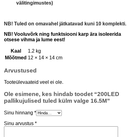
välitingimustes)
NB! Tuled on omavahel jätkatavad kuni 10 komplekti.
NB! Vooluvõrk ning funktsiooni karp ära isoleerida
otsese vihma ja lume eest!
Kaal
1.2 kg
Mõõtmed
12 × 14 × 14 cm
Arvustused
Tooteülevaateid veel ei ole.
Ole esimene, kes hindab toodet “200LED
pallikujulised tuled külm valge 16.5M”
Sinu hinnang
*
Sinu arvustus
*