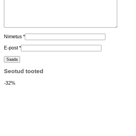
Nimetus
*
E-post
*
Seotud tooted
-32%