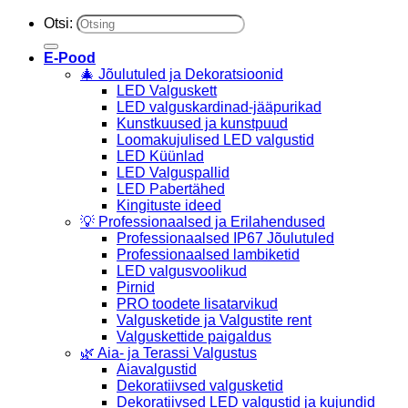
Otsi:
E-Pood
🎄 Jõulutuled ja Dekoratsioonid
LED Valguskett
LED valguskardinad-jääpurikad
Kunstkuused ja kunstpuud
Loomakujulised LED valgustid
LED Küünlad
LED Valguspallid
LED Pabertähed
Kingituste ideed
💡 Professionaalsed ja Erilahendused
Professionaalsed IP67 Jõulutuled
Professionaalsed lambiketid
LED valgusvoolikud
Pirnid
PRO toodete lisatarvikud
Valgusketide ja Valgustite rent
Valguskettide paigaldus
🌿 Aia- ja Terassi Valgustus
Aiavalgustid
Dekoratiivsed valgusketid
Dekoratiivsed LED valgustid ja kujundid