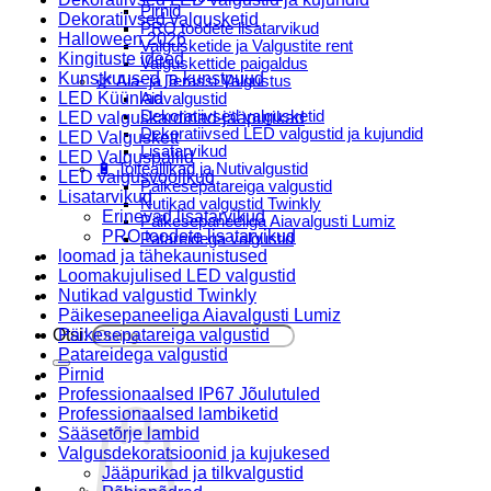
Pirnid
Dekoratiivsed valgusketid
PRO toodete lisatarvikud
Halloween 2026
Valgusketide ja Valgustite rent
Kingituste ideed
Valguskettide paigaldus
Kunstkuused ja kunstpuud
🌿 Aia- ja Terassi Valgustus
LED Küünlad
Aiavalgustid
Dekoratiivsed valgusketid
LED valguskardinad-jääpurikad
Dekoratiivsed LED valgustid ja kujundid
LED Valguskett
Lisatarvikud
LED Valguspallid
🔋 Toiteallikad ja Nutivalgustid
LED valgusvoolikud
Päikesepatareiga valgustid
Lisatarvikud
Nutikad valgustid Twinkly
Erinevad lisatarvikud
Päikesepaneeliga Aiavalgusti Lumiz
PRO toodete lisatarvikud
Patareidega valgustid
loomad ja tähekaunistused
Päikeselaternad Lumiz
Loomakujulised LED valgustid
Valguskettide paigaldus
Nutikad valgustid Twinkly
Blogi
Päikesepaneeliga Aiavalgusti Lumiz
Otsi:
Päikesepatareiga valgustid
Patareidega valgustid
Pirnid
Professionaalsed IP67 Jõulutuled
Professionaalsed lambiketid
Sääsetõrje lambid
Valgusdekoratsioonid ja kujukesed
Jääpurikad ja tilkvalgustid