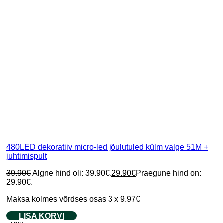
480LED dekoratiiv micro-led jõulutuled külm valge 51M +
juhtimispult
39.90
€
Algne hind oli: 39.90€.
29.90
€
Praegune hind on:
29.90€.
Maksa kolmes võrdses osas 3 x 9.97€
LISA KORVI