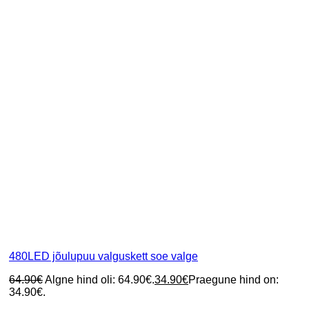
480LED jõulupuu valguskett soe valge
64.90
€
Algne hind oli: 64.90€.
34.90
€
Praegune hind on:
34.90€.