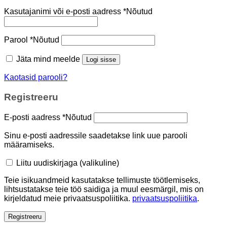
Kasutajanimi või e-posti aadress
*
Nõutud
Parool
*
Nõutud
Jäta mind meelde
Logi sisse
Kaotasid parooli?
Registreeru
E-posti aadress
*
Nõutud
Sinu e-posti aadressile saadetakse link uue parooli
määramiseks.
Liitu uudiskirjaga
(valikuline)
Teie isikuandmeid kasutatakse tellimuste töötlemiseks,
lihtsustatakse teie töö saidiga ja muul eesmärgil, mis on
kirjeldatud meie privaatsuspoliitika.
privaatsuspoliitika
.
Registreeru