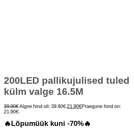
200LED pallikujulised tuled
külm valge 16.5M
39.90
€
Algne hind oli: 39.90€.
21.90
€
Praegune hind on:
21.90€.
🔥Lõpumüük kuni -70%🔥