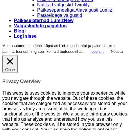
Nutikad valgustid Twinkly
Päikesepaneeliga Aiavalgusti Lumiz
Patareidega valgustid
Päikeselaternad Lumiz
Valguskettide paigaldus
Blogi
Logi sisse
Me kasutame oma lehel küpsiseid, et koguda infot ja pakkuda teile
parimat teenust ning sobilikemaid tootesoovitusi.
Loe siit
Nõustu
Close
Privacy Overview
This website uses cookies to improve your experience while
you navigate through the website. Out of these cookies, the
cookies that are categorized as necessary are stored on your
browser as they are essential for the working of basic
functionalities of the website. We also use third-party cookies
that help us analyze and understand how you use this
website. These cookies will be stored in your browser only
with your consent. You also have the option to opt-out of