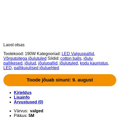
Laost otsas
Tootekood:
190W
Kategooriad:
LED Valguspallid
,
Võrgutoitega jõulutuled
Sildid:
cotton balls
,
jõulu
pallikesed
,
jõulud
,
jõulupallid
,
jõulutuled
,
kodu kaunistus
,
LED
,
pallikujulised jõuluehted
Toode jõuab sinuni: 9. august
Kirjeldus
Lisainfo
Arvustused (0)
Värvus:
valged
Pikkus:
5M