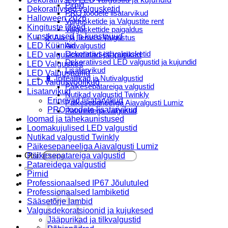
Pirnid
Dekoratiivsed valgusketid
PRO toodete lisatarvikud
Halloween 2026
Valgusketide ja Valgustite rent
Kingituste ideed
Valguskettide paigaldus
Kunstkuused ja kunstpuud
🌿 Aia- ja Terassi Valgustus
LED Küünlad
Aiavalgustid
Dekoratiivsed valgusketid
LED valguskardinad-jääpurikad
Dekoratiivsed LED valgustid ja kujundid
LED Valguskett
Lisatarvikud
LED Valguspallid
🔋 Toiteallikad ja Nutivalgustid
LED valgusvoolikud
Päikesepatareiga valgustid
Lisatarvikud
Nutikad valgustid Twinkly
Erinevad lisatarvikud
Päikesepaneeliga Aiavalgusti Lumiz
PRO toodete lisatarvikud
Patareidega valgustid
loomad ja tähekaunistused
Päikeselaternad Lumiz
Loomakujulised LED valgustid
Valguskettide paigaldus
Nutikad valgustid Twinkly
Blogi
Päikesepaneeliga Aiavalgusti Lumiz
Otsi:
Päikesepatareiga valgustid
Patareidega valgustid
Pirnid
Professionaalsed IP67 Jõulutuled
Professionaalsed lambiketid
Sääsetõrje lambid
Valgusdekoratsioonid ja kujukesed
Jääpurikad ja tilkvalgustid