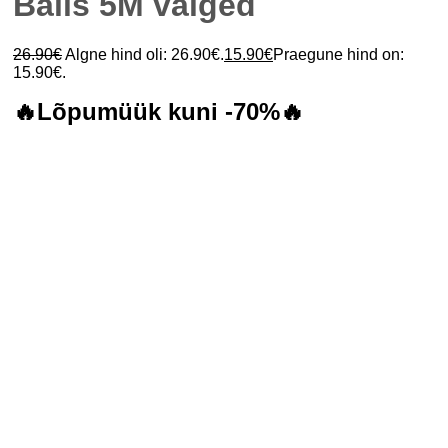
Balls 5M valged
26.90
€
Algne hind oli: 26.90€.
15.90
€
Praegune hind on:
15.90€.
🔥Lõpumüük kuni -70%🔥