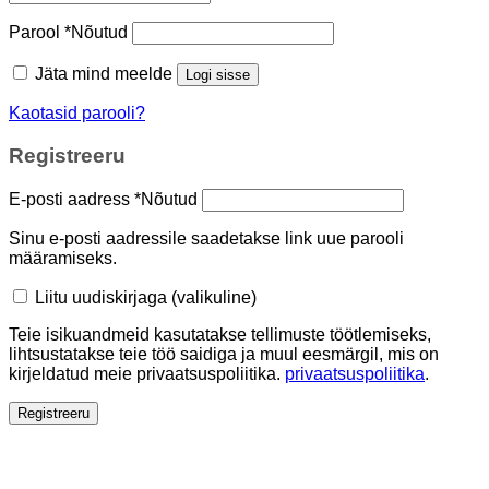
Parool
*
Nõutud
Jäta mind meelde
Logi sisse
Kaotasid parooli?
Registreeru
E-posti aadress
*
Nõutud
Sinu e-posti aadressile saadetakse link uue parooli
määramiseks.
Liitu uudiskirjaga
(valikuline)
Teie isikuandmeid kasutatakse tellimuste töötlemiseks,
lihtsustatakse teie töö saidiga ja muul eesmärgil, mis on
kirjeldatud meie privaatsuspoliitika.
privaatsuspoliitika
.
Registreeru