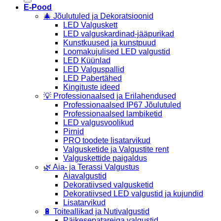
E-Pood
🎄 Jõulutuled ja Dekoratsioonid
LED Valguskett
LED valguskardinad-jääpurikad
Kunstkuused ja kunstpuud
Loomakujulised LED valgustid
LED Küünlad
LED Valguspallid
LED Pabertähed
Kingituste ideed
💡 Professionaalsed ja Erilahendused
Professionaalsed IP67 Jõulutuled
Professionaalsed lambiketid
LED valgusvoolikud
Pirnid
PRO toodete lisatarvikud
Valgusketide ja Valgustite rent
Valguskettide paigaldus
🌿 Aia- ja Terassi Valgustus
Aiavalgustid
Dekoratiivsed valgusketid
Dekoratiivsed LED valgustid ja kujundid
Lisatarvikud
🔋 Toiteallikad ja Nutivalgustid
Päikesepatareiga valgustid