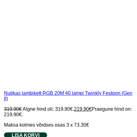
Nutikas lambikett RGB 20M 40 lampi Twinkly Festoon (Gen
II)
319.90
€
Algne hind oli: 319.90€.
219.90
€
Praegune hind on:
219.90€.
Maksa kolmes võrdses osas 3 x 73.30€
LISA KORVI