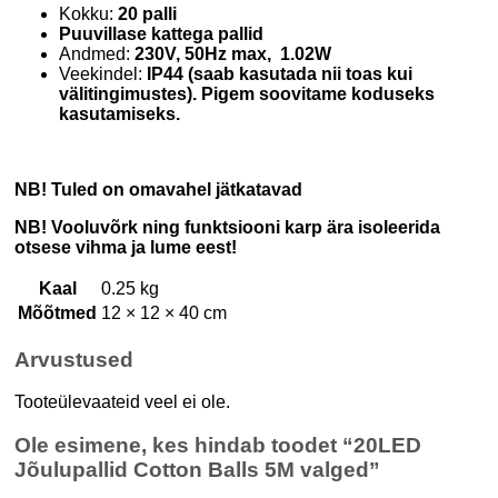
Kokku:
20 palli
Puuvillase kattega pallid
Andmed:
230V, 50Hz max, 1.02W
Veekindel:
IP44 (saab kasutada nii toas kui
välitingimustes). Pigem soovitame koduseks
kasutamiseks.
NB! Tuled on omavahel jätkatavad
NB! Vooluvõrk ning funktsiooni karp ära isoleerida
otsese vihma ja lume eest!
Kaal
0.25 kg
Mõõtmed
12 × 12 × 40 cm
Arvustused
Tooteülevaateid veel ei ole.
Ole esimene, kes hindab toodet “20LED
Jõulupallid Cotton Balls 5M valged”