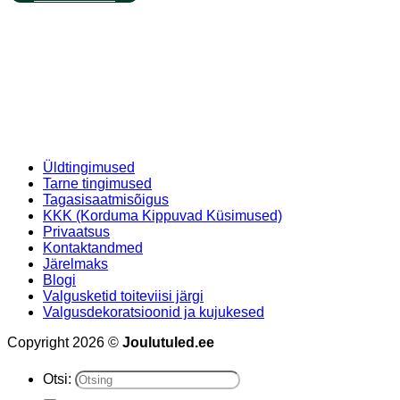
Üldtingimused
Tarne tingimused
Tagasisaatmisõigus
KKK (Korduma Kippuvad Küsimused)
Privaatsus
Kontaktandmed
Järelmaks
Blogi
Valgusketid toiteviisi järgi
Valgusdekoratsioonid ja kujukesed
Copyright 2026 ©
Joulutuled.ee
Otsi: