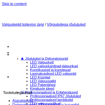
Skip to content
Valgusketid toiteviisi järgi
/
Võrgutoitega jõulutuled
Menu
E-Pood
🎄 Jõulutuled ja Dekoratsioonid
LED Valguskett
LED valguskardinad-jääpurikad
Kunstkuused ja kunstpuud
Loomakujulised LED valgustid
LED Küünlad
LED Valguspallid
LED Pabertähed
Kingituste ideed
💡 Professionaalsed ja Erilahendused
Tootekategooriad
Professionaalsed IP67 Jõulutuled
Professionaalsed lambiketid
Aiavalgustid
LED valgusvoolikud
Dekoratiivsed LED valgustid ja kujundid