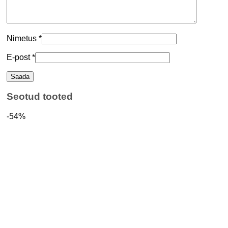
Nimetus
*
E-post
*
Seotud tooted
-54%