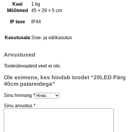
Kaal
1 kg
Mõõtmed
45 × 29 × 5 cm
IP tase
IP44
Kasutusala
Sise- ja välikasutus
Arvustused
Tooteülevaateid veel ei ole.
Ole esimene, kes hindab toodet “20LED Pärg
40cm patareidega”
Sinu hinnang
*
Sinu arvustus
*