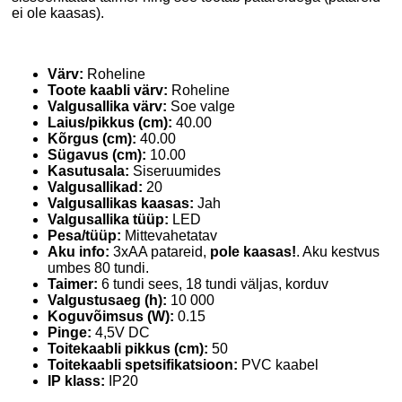
ei ole kaasas).
Värv:
Roheline
Toote kaabli värv:
Roheline
Valgusallika värv:
Soe valge
Laius/pikkus (cm):
40.00
Kõrgus (cm):
40.00
Sügavus (cm):
10.00
Kasutusala:
Siseruumides
Valgusallikad:
20
Valgusallikas kaasas:
Jah
Valgusallika tüüp:
LED
Pesa/tüüp:
Mittevahetatav
Aku info:
3xAA patareid,
pole kaasas!
. Aku kestvus
umbes 80 tundi.
Taimer:
6 tundi sees, 18 tundi väljas, korduv
Valgustusaeg (h):
10 000
Koguvõimsus (W):
0.15
Pinge:
4,5V DC
Toitekaabli pikkus (cm):
50
Toitekaabli spetsifikatsioon:
PVC kaabel
IP klass:
IP20