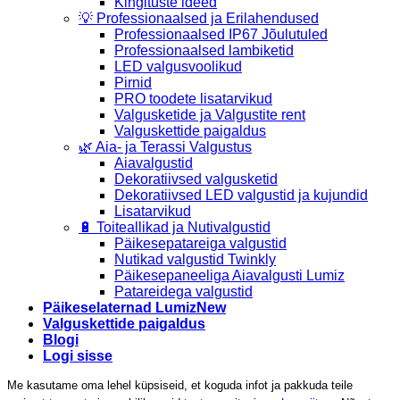
Kingituste ideed
💡 Professionaalsed ja Erilahendused
Professionaalsed IP67 Jõulutuled
Professionaalsed lambiketid
LED valgusvoolikud
Pirnid
PRO toodete lisatarvikud
Valgusketide ja Valgustite rent
Valguskettide paigaldus
🌿 Aia- ja Terassi Valgustus
Aiavalgustid
Dekoratiivsed valgusketid
Dekoratiivsed LED valgustid ja kujundid
Lisatarvikud
🔋 Toiteallikad ja Nutivalgustid
Päikesepatareiga valgustid
Nutikad valgustid Twinkly
Päikesepaneeliga Aiavalgusti Lumiz
Patareidega valgustid
Päikeselaternad Lumiz
Valguskettide paigaldus
Blogi
Logi sisse
Me kasutame oma lehel küpsiseid, et koguda infot ja pakkuda teile