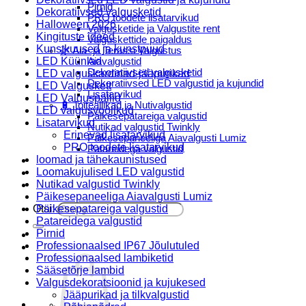
Pirnid
Dekoratiivsed valgusketid
PRO toodete lisatarvikud
Halloween 2026
Valgusketide ja Valgustite rent
Kingituste ideed
Valguskettide paigaldus
Kunstkuused ja kunstpuud
🌿 Aia- ja Terassi Valgustus
LED Küünlad
Aiavalgustid
Dekoratiivsed valgusketid
LED valguskardinad-jääpurikad
Dekoratiivsed LED valgustid ja kujundid
LED Valguskett
Lisatarvikud
LED Valguspallid
🔋 Toiteallikad ja Nutivalgustid
LED valgusvoolikud
Päikesepatareiga valgustid
Lisatarvikud
Nutikad valgustid Twinkly
Erinevad lisatarvikud
Päikesepaneeliga Aiavalgusti Lumiz
PRO toodete lisatarvikud
Patareidega valgustid
loomad ja tähekaunistused
Päikeselaternad Lumiz
Loomakujulised LED valgustid
Valguskettide paigaldus
Nutikad valgustid Twinkly
Blogi
Päikesepaneeliga Aiavalgusti Lumiz
Otsi:
Päikesepatareiga valgustid
Patareidega valgustid
Pirnid
Professionaalsed IP67 Jõulutuled
Professionaalsed lambiketid
Sääsetõrje lambid
Valgusdekoratsioonid ja kujukesed
Jääpurikad ja tilkvalgustid