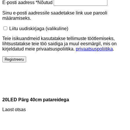
E-posti aadress
*
Nõutud
Sinu e-posti aadressile saadetakse link uue parooli
määramiseks.
Liitu uudiskirjaga
(valikuline)
Teie isikuandmeid kasutatakse tellimuste töötlemiseks,
lihtsustatakse teie töö saidiga ja muul eesmärgil, mis on
kirjeldatud meie privaatsuspoliitika.
privaatsuspoliitika
.
Registreeru
20LED Pärg 40cm patareidega
Laost otsas