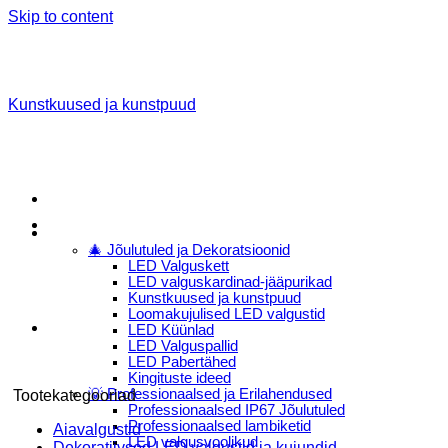
Skip to content
Kunstkuused ja kunstpuud
Menu
E-Pood
🎄 Jõulutuled ja Dekoratsioonid
LED Valguskett
LED valguskardinad-jääpurikad
Kunstkuused ja kunstpuud
Loomakujulised LED valgustid
LED Küünlad
LED Valguspallid
LED Pabertähed
Kingituste ideed
💡 Professionaalsed ja Erilahendused
Tootekategooriad
Professionaalsed IP67 Jõulutuled
Professionaalsed lambiketid
Aiavalgustid
LED valgusvoolikud
Dekoratiivsed LED valgustid ja kujundid