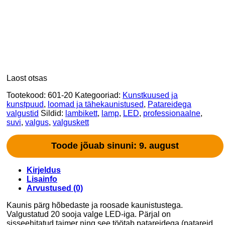
Laost otsas
Tootekood:
601-20
Kategooriad:
Kunstkuused ja
kunstpuud
,
loomad ja tähekaunistused
,
Patareidega
valgustid
Sildid:
lambikett
,
lamp
,
LED
,
professionaalne
,
suvi
,
valgus
,
valguskett
Toode jõuab sinuni: 9. august
Kirjeldus
Lisainfo
Arvustused (0)
Kaunis pärg hõbedaste ja roosade kaunistustega.
Valgustatud 20 sooja valge LED-iga. Pärjal on
sisseehitatud taimer ning see töötab patareidega (patareid