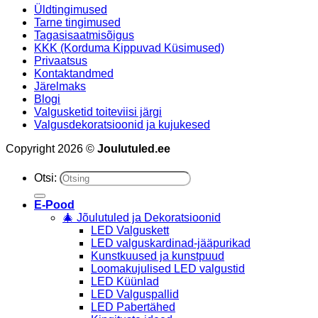
Üldtingimused
Tarne tingimused
Tagasisaatmisõigus
KKK (Korduma Kippuvad Küsimused)
Privaatsus
Kontaktandmed
Järelmaks
Blogi
Valgusketid toiteviisi järgi
Valgusdekoratsioonid ja kujukesed
Copyright 2026 ©
Joulutuled.ee
Otsi:
E-Pood
🎄 Jõulutuled ja Dekoratsioonid
LED Valguskett
LED valguskardinad-jääpurikad
Kunstkuused ja kunstpuud
Loomakujulised LED valgustid
LED Küünlad
LED Valguspallid
LED Pabertähed