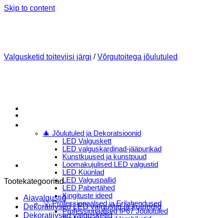
Skip to content
Valgusketid toiteviisi järgi
/
Võrgutoitega jõulutuled
Menu
E-Pood
🎄 Jõulutuled ja Dekoratsioonid
LED Valguskett
LED valguskardinad-jääpurikad
Kunstkuused ja kunstpuud
Loomakujulised LED valgustid
LED Küünlad
LED Valguspallid
Tootekategooriad
LED Pabertähed
Kingituste ideed
Aiavalgustid
💡 Professionaalsed ja Erilahendused
Dekoratiivsed LED valgustid ja kujundid
Professionaalsed IP67 Jõulutuled
Dekoratiivsed valgusketid