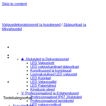
Skip to content
Valgusdekoratsioonid ja kujukesed
/
Jääpurikad ja
tilkvalgustid
Menu
E-Pood
🎄 Jõulutuled ja Dekoratsioonid
LED Valguskett
LED valguskardinad-jääpurikad
Kunstkuused ja kunstpuud
Loomakujulised LED valgustid
LED Küünlad
LED Valguspallid
LED Pabertähed
Kingituste ideed
💡 Professionaalsed ja Erilahendused
Professionaalsed IP67 Jõulutuled
Tootekategooriad
Professionaalsed lambiketid
LED valgusvoolikud
Aiavalgustid