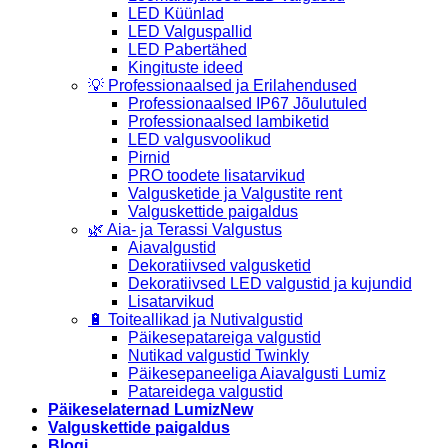
LED Küünlad
LED Valguspallid
LED Pabertähed
Kingituste ideed
💡 Professionaalsed ja Erilahendused
Professionaalsed IP67 Jõulutuled
Professionaalsed lambiketid
LED valgusvoolikud
Pirnid
PRO toodete lisatarvikud
Valgusketide ja Valgustite rent
Valguskettide paigaldus
🌿 Aia- ja Terassi Valgustus
Aiavalgustid
Dekoratiivsed valgusketid
Dekoratiivsed LED valgustid ja kujundid
Lisatarvikud
🔋 Toiteallikad ja Nutivalgustid
Päikesepatareiga valgustid
Nutikad valgustid Twinkly
Päikesepaneeliga Aiavalgusti Lumiz
Patareidega valgustid
Päikeselaternad Lumiz
Valguskettide paigaldus
Blogi