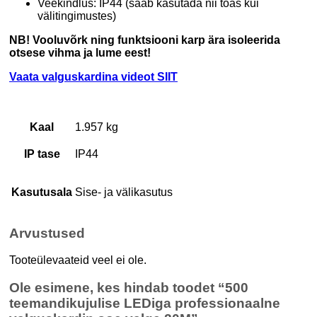
Veekindlus: IP44 (saab kasutada nii toas kui
välitingimustes)
NB! Vooluvõrk ning funktsiooni karp ära isoleerida
otsese vihma ja lume eest!
Vaata valguskardina videot SIIT
Kaal
1.957 kg
IP tase
IP44
Kasutusala
Sise- ja välikasutus
Arvustused
Tooteülevaateid veel ei ole.
Ole esimene, kes hindab toodet “500
teemandikujulise LEDiga professionaalne