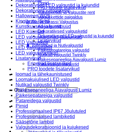
Pirnid
Dekoratiivsed LED valgustid ja kujundid
PRO toodete lisatarvikud
Dekoratiivsed valgusketid
Valgusketide ja Valgustite rent
Halloween 2026
Valguskettide paigaldus
Kingituste ideed
🌿 Aia- ja Terassi Valgustus
Kunstkuused ja kunstpuud
Aiavalgustid
Dekoratiivsed valgusketid
LED Küünlad
Dekoratiivsed LED valgustid ja kujundid
LED valguskardinad-jääpurikad
Lisatarvikud
LED Valguskett
🔋 Toiteallikad ja Nutivalgustid
LED Valguspallid
Päikesepatareiga valgustid
LED valgusvoolikud
Nutikad valgustid Twinkly
Lisatarvikud
Päikesepaneeliga Aiavalgusti Lumiz
Erinevad lisatarvikud
Patareidega valgustid
PRO toodete lisatarvikud
Päikeselaternad Lumiz
loomad ja tähekaunistused
Valguskettide paigaldus
Loomakujulised LED valgustid
Blogi
Nutikad valgustid Twinkly
Otsi:
Päikesepaneeliga Aiavalgusti Lumiz
Päikesepatareiga valgustid
Patareidega valgustid
Pirnid
Professionaalsed IP67 Jõulutuled
Professionaalsed lambiketid
Sääsetõrje lambid
Valgusdekoratsioonid ja kujukesed