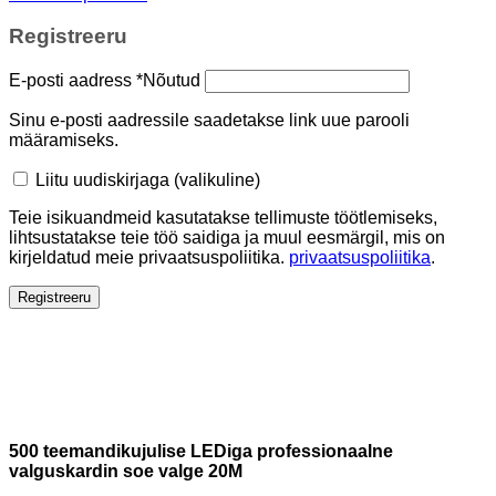
Registreeru
E-posti aadress
*
Nõutud
Sinu e-posti aadressile saadetakse link uue parooli
määramiseks.
Liitu uudiskirjaga
(valikuline)
Teie isikuandmeid kasutatakse tellimuste töötlemiseks,
lihtsustatakse teie töö saidiga ja muul eesmärgil, mis on
kirjeldatud meie privaatsuspoliitika.
privaatsuspoliitika
.
Registreeru
500 teemandikujulise LEDiga professionaalne
valguskardin soe valge 20M