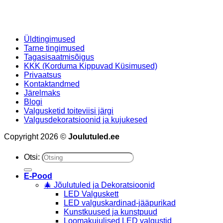
Üldtingimused
Tarne tingimused
Tagasisaatmisõigus
KKK (Korduma Kippuvad Küsimused)
Privaatsus
Kontaktandmed
Järelmaks
Blogi
Valgusketid toiteviisi järgi
Valgusdekoratsioonid ja kujukesed
Copyright 2026 ©
Joulutuled.ee
Otsi:
E-Pood
🎄 Jõulutuled ja Dekoratsioonid
LED Valguskett
LED valguskardinad-jääpurikad
Kunstkuused ja kunstpuud
Loomakujulised LED valgustid