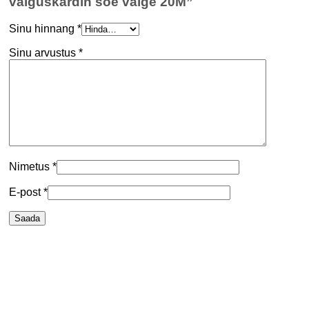
valguskardin soe valge 20M”
Sinu hinnang
*
Sinu arvustus
*
Nimetus
*
E-post
*