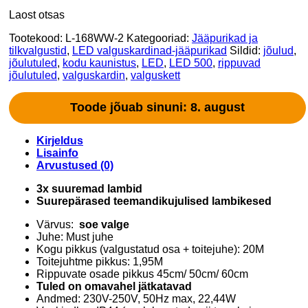
Laost otsas
Tootekood:
L-168WW-2
Kategooriad:
Jääpurikad ja
tilkvalgustid
,
LED valguskardinad-jääpurikad
Sildid:
jõulud
,
jõulutuled
,
kodu kaunistus
,
LED
,
LED 500
,
rippuvad
jõulutuled
,
valguskardin
,
valguskett
Toode jõuab sinuni: 8. august
Kirjeldus
Lisainfo
Arvustused (0)
3x suuremad lambid
Suurepärased teemandikujulised lambikesed
Värvus:
soe valge
Juhe: Must juhe
Kogu pikkus (valgustatud osa + toitejuhe): 20M
Toitejuhtme pikkus: 1,95M
Rippuvate osade pikkus 45cm/ 50cm/ 60cm
Tuled on omavahel jätkatavad
Andmed: 230V-250V, 50Hz max, 22,44W