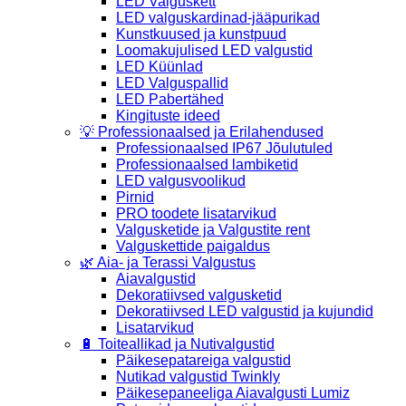
LED Valguskett
LED valguskardinad-jääpurikad
Kunstkuused ja kunstpuud
Loomakujulised LED valgustid
LED Küünlad
LED Valguspallid
LED Pabertähed
Kingituste ideed
💡 Professionaalsed ja Erilahendused
Professionaalsed IP67 Jõulutuled
Professionaalsed lambiketid
LED valgusvoolikud
Pirnid
PRO toodete lisatarvikud
Valgusketide ja Valgustite rent
Valguskettide paigaldus
🌿 Aia- ja Terassi Valgustus
Aiavalgustid
Dekoratiivsed valgusketid
Dekoratiivsed LED valgustid ja kujundid
Lisatarvikud
🔋 Toiteallikad ja Nutivalgustid
Päikesepatareiga valgustid
Nutikad valgustid Twinkly
Päikesepaneeliga Aiavalgusti Lumiz