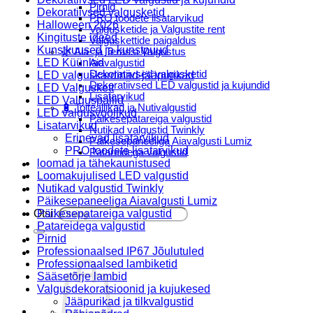
Pirnid
Dekoratiivsed valgusketid
PRO toodete lisatarvikud
Halloween 2026
Valgusketide ja Valgustite rent
Kingituste ideed
Valguskettide paigaldus
Kunstkuused ja kunstpuud
🌿 Aia- ja Terassi Valgustus
LED Küünlad
Aiavalgustid
Dekoratiivsed valgusketid
LED valguskardinad-jääpurikad
Dekoratiivsed LED valgustid ja kujundid
LED Valguskett
Lisatarvikud
LED Valguspallid
🔋 Toiteallikad ja Nutivalgustid
LED valgusvoolikud
Päikesepatareiga valgustid
Lisatarvikud
Nutikad valgustid Twinkly
Erinevad lisatarvikud
Päikesepaneeliga Aiavalgusti Lumiz
PRO toodete lisatarvikud
Patareidega valgustid
loomad ja tähekaunistused
Päikeselaternad Lumiz
Loomakujulised LED valgustid
Valguskettide paigaldus
Nutikad valgustid Twinkly
Blogi
Päikesepaneeliga Aiavalgusti Lumiz
Otsi:
Päikesepatareiga valgustid
Patareidega valgustid
Pirnid
Professionaalsed IP67 Jõulutuled
Professionaalsed lambiketid
Sääsetõrje lambid
Valgusdekoratsioonid ja kujukesed
Jääpurikad ja tilkvalgustid