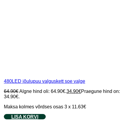
480LED jõulupuu valguskett soe valge
64.90
€
Algne hind oli: 64.90€.
34.90
€
Praegune hind on:
34.90€.
Maksa kolmes võrdses osas 3 x 11.63€
LISA KORVI