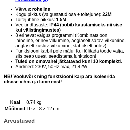
Värvus:
roheline
Kogu pikkus (valgustatud osa + toitejuhe):
22M
Toitejuhtme pikkus:
1.5M
Veekindlusaste:
IP44 (sobib kaustamiseks nii sise
kui välistingimustes)
8 erinevat valgus programmi (Kombinatsioon,
laineline, erinev vilkumine, aeglaselt särav, vilkumine,
aeglaselt kustuv, vilkumine, stabiilselt põlev)
Funktsiooni karbil pole mälu! Kui lülitada toode välja,
siis peab uuesti seadistama funktsiooni
Tuled on omavahel jätkatavad kuni 10 komplekti.
Andmed: 230V, 50Hz max, 21.42W
NB! Vooluvõrk ning funktsiooni karp ära isoleerida
otsese vihma ja lume eest!
Kaal
0.74 kg
Mõõtmed
10 × 18 × 12 cm
Arvustused