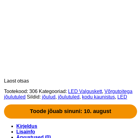
Laost otsas
Tootekood:
306
Kategooriad:
LED Valguskett
,
Võrgutoitega
jõulutuled
Sildid:
jõulud
,
jõulutuled
,
kodu kaunistus
,
LED
Toode jõuab sinuni: 10. august
Kirjeldus
Lisainfo
Arvustused (0)