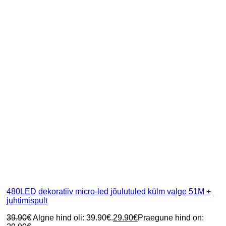
480LED dekoratiiv micro-led jõulutuled külm valge 51M +
juhtimispult
39.90
€
Algne hind oli: 39.90€.
29.90
€
Praegune hind on: