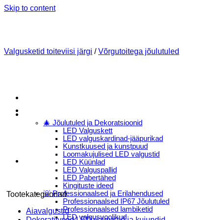
Skip to content
Valgusketid toiteviisi järgi
/
Võrgutoitega jõulutuled
Menu
E-Pood
🎄 Jõulutuled ja Dekoratsioonid
LED Valguskett
LED valguskardinad-jääpurikad
Kunstkuused ja kunstpuud
Loomakujulised LED valgustid
LED Küünlad
LED Valguspallid
LED Pabertähed
Kingituste ideed
💡 Professionaalsed ja Erilahendused
Tootekategooriad
Professionaalsed IP67 Jõulutuled
Professionaalsed lambiketid
Aiavalgustid
LED valgusvoolikud
Dekoratiivsed LED valgustid ja kujundid