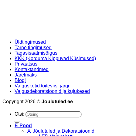
Üldtingimused
Tarne tingimused
Tagasisaatmisõigus
KKK (Korduma Kippuvad Küsimused)
Privaatsus
Kontaktandmed
Järelmaks
Blogi
Valgusketid toiteviisi järgi
Valgusdekoratsioonid ja kujukesed
Copyright 2026 ©
Joulutuled.ee
Otsi:
E-Pood
🎄 Jõulutuled ja Dekoratsioonid