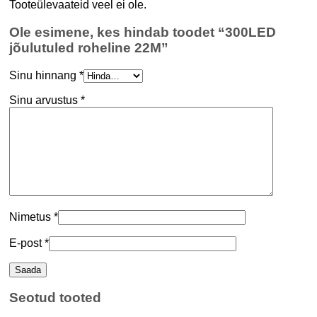
Tooteülevaateid veel ei ole.
Ole esimene, kes hindab toodet “300LED
jõulutuled roheline 22M”
Sinu hinnang
*
Sinu arvustus
*
Nimetus
*
E-post
*
Seotud tooted