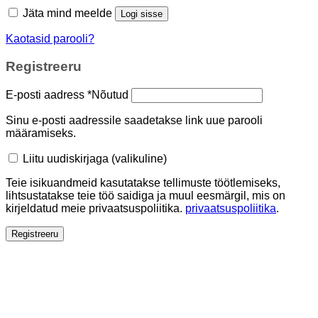
Jäta mind meelde
Logi sisse
Kaotasid parooli?
Registreeru
E-posti aadress
*
Nõutud
Sinu e-posti aadressile saadetakse link uue parooli
määramiseks.
Liitu uudiskirjaga
(valikuline)
Teie isikuandmeid kasutatakse tellimuste töötlemiseks,
lihtsustatakse teie töö saidiga ja muul eesmärgil, mis on
kirjeldatud meie privaatsuspoliitika.
privaatsuspoliitika
.
Registreeru