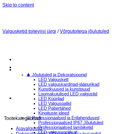
Skip to content
Valgusketid toiteviisi järgi
/
Võrgutoitega jõulutuled
Menu
E-Pood
🎄 Jõulutuled ja Dekoratsioonid
LED Valguskett
LED valguskardinad-jääpurikad
Kunstkuused ja kunstpuud
Loomakujulised LED valgustid
LED Küünlad
LED Valguspallid
LED Pabertähed
Kingituste ideed
💡 Professionaalsed ja Erilahendused
Tootekategooriad
Professionaalsed IP67 Jõulutuled
Professionaalsed lambiketid
Aiavalgustid
LED valgusvoolikud
Dekoratiivsed LED valgustid ja kujundid