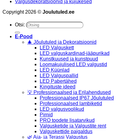
Valgusdekoratsioonid ja kujukesed
Copyright 2026 ©
Joulutuled.ee
Otsi:
E-Pood
🎄 Jõulutuled ja Dekoratsioonid
LED Valguskett
LED valguskardinad-jääpurikad
Kunstkuused ja kunstpuud
Loomakujulised LED valgustid
LED Küünlad
LED Valguspallid
LED Pabertähed
Kingituste ideed
💡 Professionaalsed ja Erilahendused
Professionaalsed IP67 Jõulutuled
Professionaalsed lambiketid
LED valgusvoolikud
Pirnid
PRO toodete lisatarvikud
Valgusketide ja Valgustite rent
Valguskettide paigaldus
🌿 Aia- ja Terassi Valgustus