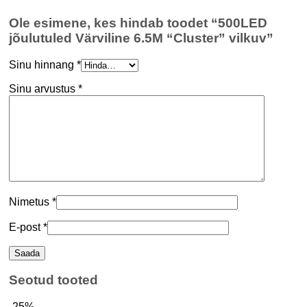
Ole esimene, kes hindab toodet “500LED
jõulutuled Värviline 6.5M “Cluster” vilkuv”
Sinu hinnang
*
Sinu arvustus
*
Nimetus
*
E-post
*
Seotud tooted
-25%