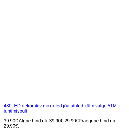
480LED dekoratiiv micro-led jõulutuled külm valge 51M +
juhtimispult
39.90
€
Algne hind oli: 39.90€.
29.90
€
Praegune hind on:
29.90€.