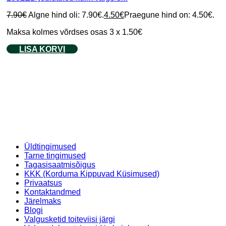
7.90
€
Algne hind oli: 7.90€.
4.50
€
Praegune hind on: 4.50€.
Maksa kolmes võrdses osas 3 x 1.50€
LISA KORVI
Üldtingimused
Tarne tingimused
Tagasisaatmisõigus
KKK (Korduma Kippuvad Küsimused)
Privaatsus
Kontaktandmed
Järelmaks
Blogi
Valgusketid toiteviisi järgi