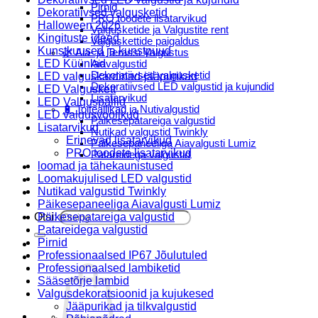
Pirnid
Dekoratiivsed valgusketid
PRO toodete lisatarvikud
Halloween 2026
Valgusketide ja Valgustite rent
Kingituste ideed
Valguskettide paigaldus
Kunstkuused ja kunstpuud
🌿 Aia- ja Terassi Valgustus
LED Küünlad
Aiavalgustid
Dekoratiivsed valgusketid
LED valguskardinad-jääpurikad
Dekoratiivsed LED valgustid ja kujundid
LED Valguskett
Lisatarvikud
LED Valguspallid
🔋 Toiteallikad ja Nutivalgustid
LED valgusvoolikud
Päikesepatareiga valgustid
Lisatarvikud
Nutikad valgustid Twinkly
Erinevad lisatarvikud
Päikesepaneeliga Aiavalgusti Lumiz
PRO toodete lisatarvikud
Patareidega valgustid
loomad ja tähekaunistused
Päikeselaternad Lumiz
Loomakujulised LED valgustid
Valguskettide paigaldus
Nutikad valgustid Twinkly
Blogi
Päikesepaneeliga Aiavalgusti Lumiz
Otsi:
Päikesepatareiga valgustid
Patareidega valgustid
Pirnid
Professionaalsed IP67 Jõulutuled
Professionaalsed lambiketid
Sääsetõrje lambid
Valgusdekoratsioonid ja kujukesed
Jääpurikad ja tilkvalgustid