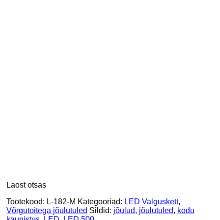
Laost otsas
Tootekood:
L-182-M
Kategooriad:
LED Valguskett
,
Võrgutoitega jõulutuled
Sildid:
jõulud
,
jõulutuled
,
kodu
kaunistus
,
LED
,
LED 500