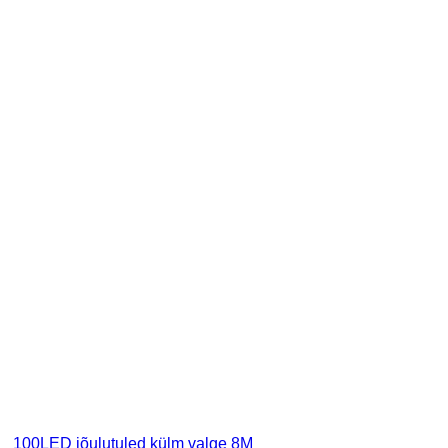
100LED jõulutuled külm valge 8M