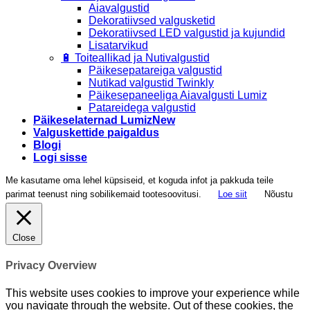
Aiavalgustid
Dekoratiivsed valgusketid
Dekoratiivsed LED valgustid ja kujundid
Lisatarvikud
🔋 Toiteallikad ja Nutivalgustid
Päikesepatareiga valgustid
Nutikad valgustid Twinkly
Päikesepaneeliga Aiavalgusti Lumiz
Patareidega valgustid
Päikeselaternad Lumiz
Valguskettide paigaldus
Blogi
Logi sisse
Me kasutame oma lehel küpsiseid, et koguda infot ja pakkuda teile
parimat teenust ning sobilikemaid tootesoovitusi.
Loe siit
Nõustu
Close
Privacy Overview
This website uses cookies to improve your experience while
you navigate through the website. Out of these cookies, the