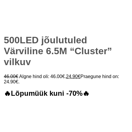
500LED jõulutuled
Värviline 6.5M “Cluster”
vilkuv
46.00
€
Algne hind oli: 46.00€.
24.90
€
Praegune hind on:
24.90€.
🔥Lõpumüük kuni -70%🔥