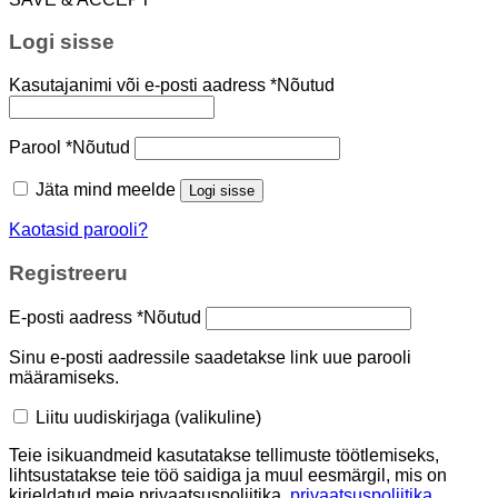
Logi sisse
Kasutajanimi või e-posti aadress
*
Nõutud
Parool
*
Nõutud
Jäta mind meelde
Logi sisse
Kaotasid parooli?
Registreeru
E-posti aadress
*
Nõutud
Sinu e-posti aadressile saadetakse link uue parooli
määramiseks.
Liitu uudiskirjaga
(valikuline)
Teie isikuandmeid kasutatakse tellimuste töötlemiseks,
lihtsustatakse teie töö saidiga ja muul eesmärgil, mis on
kirjeldatud meie privaatsuspoliitika.
privaatsuspoliitika
.