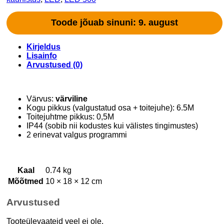
Toode jõuab sinuni: 9. august
Kirjeldus
Lisainfo
Arvustused (0)
Värvus:
värviline
Kogu pikkus (valgustatud osa + toitejuhe): 6.5M
Toitejuhtme pikkus: 0,5M
IP44 (sobib nii kodustes kui välistes tingimustes)
2 erinevat valgus programmi
Kaal
0.74 kg
Mõõtmed
10 × 18 × 12 cm
Arvustused
Tooteülevaateid veel ei ole.