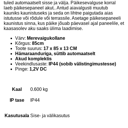
tuled automaatselt sisse ja välja. Päikesevalguse korral
laeb päikesepaneel akut.. Antud aiavalgusti muutub
kauniks kaunistuseks ja seda on lihtne paigutada aias
istutusse või rõdule või terrassile. Asetage päikesepaneeli
kaunistus sinna, kus päike jõuab päevasel ajal paneelile, et
kaasasolev aku saaks ülima laadimise.
Värv:
Merevaigukollane
Kõrgus:
85
cm
Toote suurus:
17 x 85 x 13 CM
Hämaraanduriga, süttib automaatselt
Akud komplektis
Veekindlusaste:
IP44 (sobib välistingimustesse)
Pinge:
1,2V DC
Kaal
0.600 kg
IP tase
IP44
Kasutusala
Sise- ja välikasutus