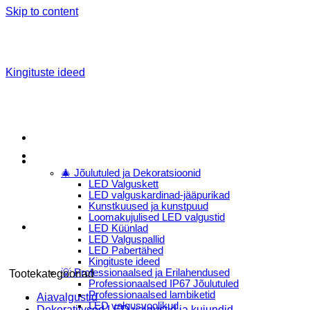
Skip to content
Kingituste ideed
Menu
E-Pood
🎄 Jõulutuled ja Dekoratsioonid
LED Valguskett
LED valguskardinad-jääpurikad
Kunstkuused ja kunstpuud
Loomakujulised LED valgustid
LED Küünlad
LED Valguspallid
LED Pabertähed
Kingituste ideed
💡 Professionaalsed ja Erilahendused
Tootekategooriad
Professionaalsed IP67 Jõulutuled
Professionaalsed lambiketid
Aiavalgustid
LED valgusvoolikud
Dekoratiivsed LED valgustid ja kujundid