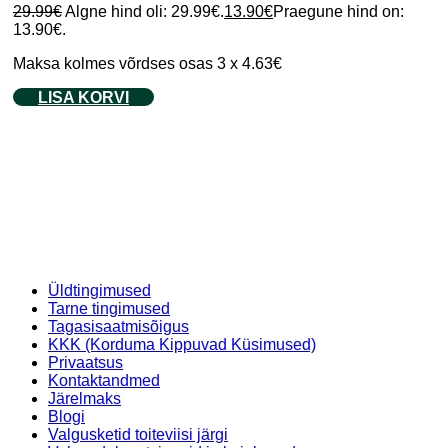
29.99
€
Algne hind oli: 29.99€.
13.90
€
Praegune hind on:
13.90€.
Maksa kolmes võrdses osas 3 x 4.63€
LISA KORVI
Üldtingimused
Tarne tingimused
Tagasisaatmisõigus
KKK (Korduma Kippuvad Küsimused)
Privaatsus
Kontaktandmed
Järelmaks
Blogi
Valgusketid toiteviisi järgi