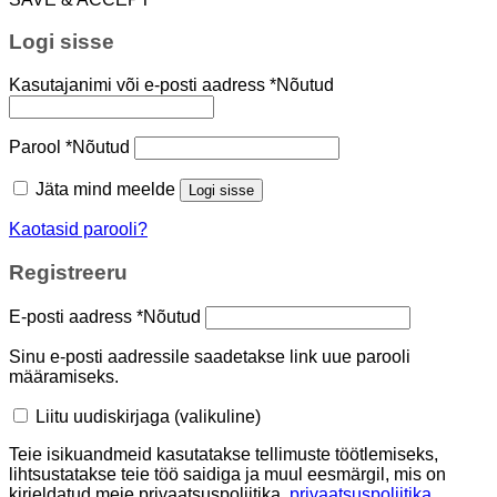
Logi sisse
Kasutajanimi või e-posti aadress
*
Nõutud
Parool
*
Nõutud
Jäta mind meelde
Logi sisse
Kaotasid parooli?
Registreeru
E-posti aadress
*
Nõutud
Sinu e-posti aadressile saadetakse link uue parooli
määramiseks.
Liitu uudiskirjaga
(valikuline)
Teie isikuandmeid kasutatakse tellimuste töötlemiseks,
lihtsustatakse teie töö saidiga ja muul eesmärgil, mis on
kirjeldatud meie privaatsuspoliitika.
privaatsuspoliitika
.