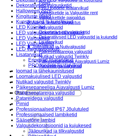
Pirnid
Dekoratiivsed valgusketid
PRO toodete lisatarvikud
Halloween 2026
Valgusketide ja Valgustite rent
Kingituste ideed
Valguskettide paigaldus
Kunstkuused ja kunstpuud
🌿 Aia- ja Terassi Valgustus
LED Küünlad
Aiavalgustid
Dekoratiivsed valgusketid
LED valguskardinad-jääpurikad
Dekoratiivsed LED valgustid ja kujundid
LED Valguskett
Lisatarvikud
LED Valguspallid
🔋 Toiteallikad ja Nutivalgustid
LED valgusvoolikud
Päikesepatareiga valgustid
Lisatarvikud
Nutikad valgustid Twinkly
Erinevad lisatarvikud
Päikesepaneeliga Aiavalgusti Lumiz
PRO toodete lisatarvikud
Patareidega valgustid
loomad ja tähekaunistused
Päikeselaternad Lumiz
Loomakujulised LED valgustid
Valguskettide paigaldus
Nutikad valgustid Twinkly
Blogi
Päikesepaneeliga Aiavalgusti Lumiz
Otsi:
Päikesepatareiga valgustid
Patareidega valgustid
Pirnid
Professionaalsed IP67 Jõulutuled
Professionaalsed lambiketid
Sääsetõrje lambid
Valgusdekoratsioonid ja kujukesed
Jääpurikad ja tilkvalgustid