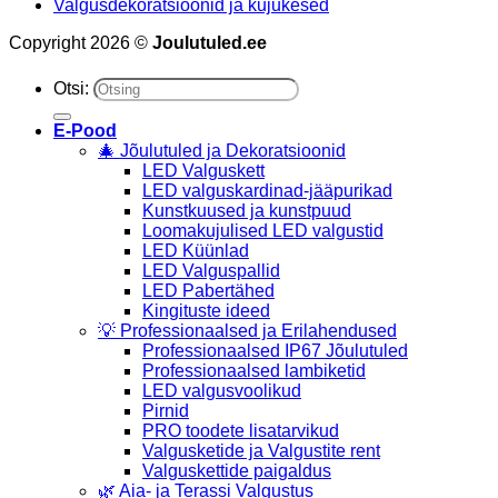
Valgusdekoratsioonid ja kujukesed
Copyright 2026 ©
Joulutuled.ee
Otsi:
E-Pood
🎄 Jõulutuled ja Dekoratsioonid
LED Valguskett
LED valguskardinad-jääpurikad
Kunstkuused ja kunstpuud
Loomakujulised LED valgustid
LED Küünlad
LED Valguspallid
LED Pabertähed
Kingituste ideed
💡 Professionaalsed ja Erilahendused
Professionaalsed IP67 Jõulutuled
Professionaalsed lambiketid
LED valgusvoolikud
Pirnid
PRO toodete lisatarvikud
Valgusketide ja Valgustite rent
Valguskettide paigaldus
🌿 Aia- ja Terassi Valgustus