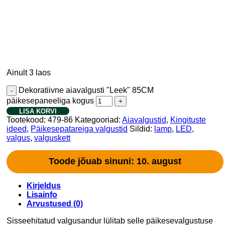
Ainult 3 laos
Dekoratiivne aiavalgusti "Leek" 85CM
päikesepaneeliga kogus
LISA KORVI
Tootekood:
479-86
Kategooriad:
Aiavalgustid
,
Kingituste
ideed
,
Päikesepatareiga valgustid
Sildid:
lamp
,
LED
,
valgus
,
valguskett
Toode jõuab sinuni: 10. august
Kirjeldus
Lisainfo
Arvustused (0)
Sisseehitatud valgusandur lülitab selle päikesevalgustuse