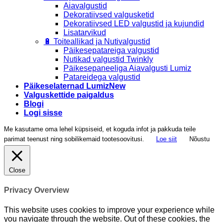
Aiavalgustid
Dekoratiivsed valgusketid
Dekoratiivsed LED valgustid ja kujundid
Lisatarvikud
🔋 Toiteallikad ja Nutivalgustid
Päikesepatareiga valgustid
Nutikad valgustid Twinkly
Päikesepaneeliga Aiavalgusti Lumiz
Patareidega valgustid
Päikeselaternad Lumiz
Valguskettide paigaldus
Blogi
Logi sisse
Me kasutame oma lehel küpsiseid, et koguda infot ja pakkuda teile
parimat teenust ning sobilikemaid tootesoovitusi.
Loe siit
Nõustu
Close
Privacy Overview
This website uses cookies to improve your experience while
you navigate through the website. Out of these cookies, the