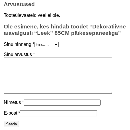
Arvustused
Tooteülevaateid veel ei ole.
Ole esimene, kes hindab toodet “Dekoratiivne
aiavalgusti “Leek” 85CM päikesepaneeliga”
Sinu hinnang
*
Sinu arvustus
*
Nimetus
*
E-post
*