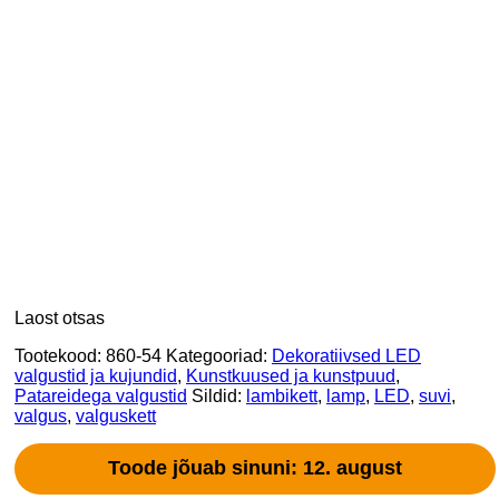
Laost otsas
Tootekood:
860-54
Kategooriad:
Dekoratiivsed LED
valgustid ja kujundid
,
Kunstkuused ja kunstpuud
,
Patareidega valgustid
Sildid:
lambikett
,
lamp
,
LED
,
suvi
,
valgus
,
valguskett
Toode jõuab sinuni: 12. august