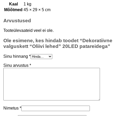
Kaal
1 kg
Mõõtmed
45 × 29 × 5 cm
Arvustused
Tooteülevaateid veel ei ole.
Ole esimene, kes hindab toodet “Dekoratiivne
valguskett “Oliivi lehed” 20LED patareidega”
Sinu hinnang
*
Sinu arvustus
*
Nimetus
*