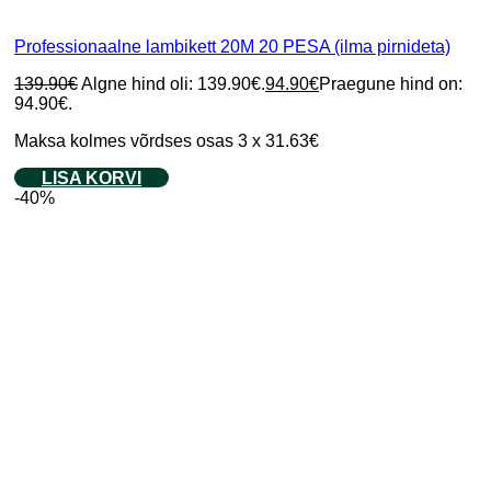
Professionaalne lambikett 20M 20 PESA (ilma pirnideta)
139.90
€
Algne hind oli: 139.90€.
94.90
€
Praegune hind on:
94.90€.
Maksa kolmes võrdses osas 3 x 31.63€
LISA KORVI
-40%