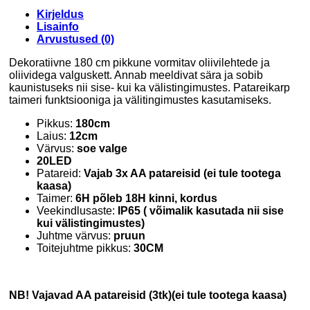
Kirjeldus
Lisainfo
Arvustused (0)
Dekoratiivne 180 cm pikkune vormitav oliivilehtede ja
oliividega valguskett. Annab meeldivat sära ja sobib
kaunistuseks nii sise- kui ka välistingimustes. Patareikarp
taimeri funktsiooniga ja välitingimustes kasutamiseks.
Pikkus:
180cm
Laius:
12cm
Värvus:
soe valge
20LED
Patareid:
Vajab 3x AA patareisid (ei tule tootega
kaasa)
Taimer:
6H põleb 18H kinni, kordus
Veekindlusaste:
IP65 ( võimalik kasutada nii sise
kui välistingimustes)
Juhtme värvus:
pruun
Toitejuhtme pikkus:
30CM
NB! Vajavad AA patareisid (3tk)(ei tule tootega kaasa)