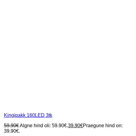
Kingipakk 160LED 3tk
59.90
€
Algne hind oli: 59.90€.
39.90
€
Praegune hind on:
39.90€.