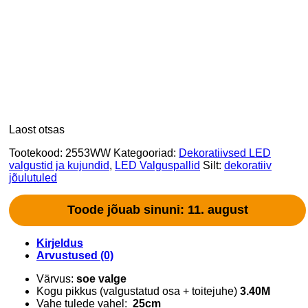
Laost otsas
Tootekood:
2553WW
Kategooriad:
Dekoratiivsed LED
valgustid ja kujundid
,
LED Valguspallid
Silt:
dekoratiiv
jõulutuled
Toode jõuab sinuni: 11. august
Kirjeldus
Arvustused (0)
Värvus:
soe valge
Kogu pikkus (valgustatud osa + toitejuhe)
3.40M
Vahe tulede vahel:
25cm