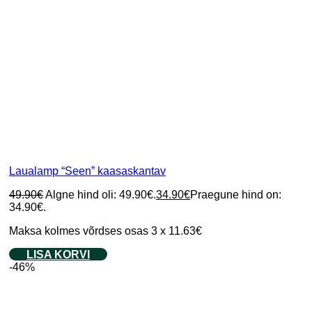
Laualamp “Seen” kaasaskantav
49.90
€
Algne hind oli: 49.90€.
34.90
€
Praegune hind on:
34.90€.
Maksa kolmes võrdses osas 3 x 11.63€
LISA KORVI
-46%