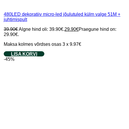
480LED dekoratiiv micro-led jõulutuled külm valge 51M +
juhtimispult
39.90
€
Algne hind oli: 39.90€.
29.90
€
Praegune hind on:
29.90€.
Maksa kolmes võrdses osas 3 x 9.97€
LISA KORVI
-45%