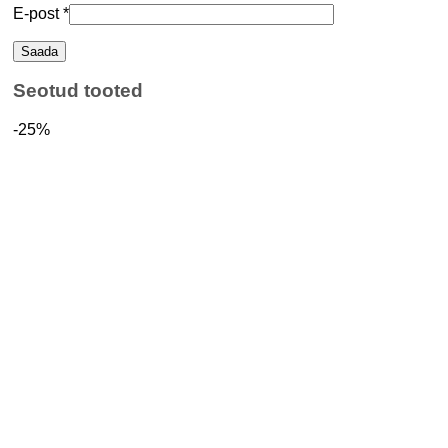
E-post
*
Seotud tooted
-25%