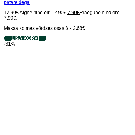
patareidega
12.90
€
Algne hind oli: 12.90€.
7.90
€
Praegune hind on:
7.90€.
Maksa kolmes võrdses osas 3 x 2.63€
LISA KORVI
-31%