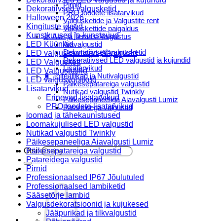
Pirnid
Dekoratiivsed valgusketid
PRO toodete lisatarvikud
Halloween 2026
Valgusketide ja Valgustite rent
Kingituste ideed
Valguskettide paigaldus
Kunstkuused ja kunstpuud
🌿 Aia- ja Terassi Valgustus
LED Küünlad
Aiavalgustid
Dekoratiivsed valgusketid
LED valguskardinad-jääpurikad
Dekoratiivsed LED valgustid ja kujundid
LED Valguskett
Lisatarvikud
LED Valguspallid
🔋 Toiteallikad ja Nutivalgustid
LED valgusvoolikud
Päikesepatareiga valgustid
Lisatarvikud
Nutikad valgustid Twinkly
Erinevad lisatarvikud
Päikesepaneeliga Aiavalgusti Lumiz
PRO toodete lisatarvikud
Patareidega valgustid
loomad ja tähekaunistused
Päikeselaternad Lumiz
Loomakujulised LED valgustid
Valguskettide paigaldus
Nutikad valgustid Twinkly
Blogi
Päikesepaneeliga Aiavalgusti Lumiz
Otsi:
Päikesepatareiga valgustid
Patareidega valgustid
Pirnid
Professionaalsed IP67 Jõulutuled
Professionaalsed lambiketid
Sääsetõrje lambid
Valgusdekoratsioonid ja kujukesed
Jääpurikad ja tilkvalgustid