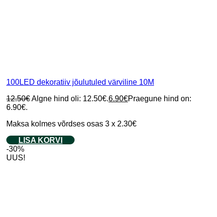
100LED dekoratiiv jõulutuled värviline 10M
12.50
€
Algne hind oli: 12.50€.
6.90
€
Praegune hind on:
6.90€.
Maksa kolmes võrdses osas 3 x 2.30€
LISA KORVI
-30%
UUS!