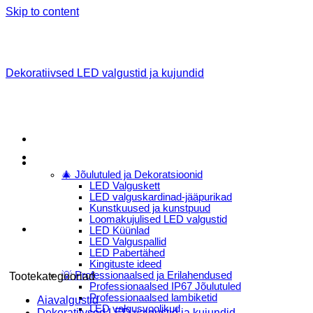
Skip to content
Dekoratiivsed LED valgustid ja kujundid
Menu
E-Pood
🎄 Jõulutuled ja Dekoratsioonid
LED Valguskett
LED valguskardinad-jääpurikad
Kunstkuused ja kunstpuud
Loomakujulised LED valgustid
LED Küünlad
LED Valguspallid
LED Pabertähed
Kingituste ideed
💡 Professionaalsed ja Erilahendused
Tootekategooriad
Professionaalsed IP67 Jõulutuled
Professionaalsed lambiketid
Aiavalgustid
LED valgusvoolikud
Dekoratiivsed LED valgustid ja kujundid