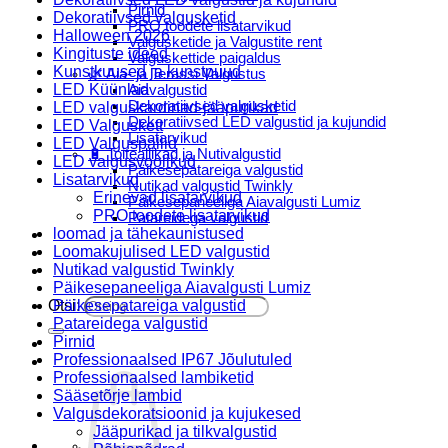
Pirnid
Dekoratiivsed valgusketid
PRO toodete lisatarvikud
Halloween 2026
Valgusketide ja Valgustite rent
Kingituste ideed
Valguskettide paigaldus
Kunstkuused ja kunstpuud
🌿 Aia- ja Terassi Valgustus
LED Küünlad
Aiavalgustid
Dekoratiivsed valgusketid
LED valguskardinad-jääpurikad
Dekoratiivsed LED valgustid ja kujundid
LED Valguskett
Lisatarvikud
LED Valguspallid
🔋 Toiteallikad ja Nutivalgustid
LED valgusvoolikud
Päikesepatareiga valgustid
Lisatarvikud
Nutikad valgustid Twinkly
Erinevad lisatarvikud
Päikesepaneeliga Aiavalgusti Lumiz
PRO toodete lisatarvikud
Patareidega valgustid
loomad ja tähekaunistused
Päikeselaternad Lumiz
Loomakujulised LED valgustid
Valguskettide paigaldus
Nutikad valgustid Twinkly
Blogi
Päikesepaneeliga Aiavalgusti Lumiz
Otsi:
Päikesepatareiga valgustid
Patareidega valgustid
Pirnid
Professionaalsed IP67 Jõulutuled
Professionaalsed lambiketid
Sääsetõrje lambid
Valgusdekoratsioonid ja kujukesed
Jääpurikad ja tilkvalgustid