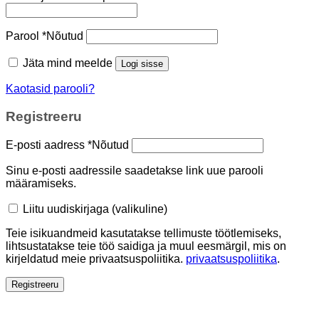
Parool
*
Nõutud
Jäta mind meelde
Logi sisse
Kaotasid parooli?
Registreeru
E-posti aadress
*
Nõutud
Sinu e-posti aadressile saadetakse link uue parooli
määramiseks.
Liitu uudiskirjaga
(valikuline)
Teie isikuandmeid kasutatakse tellimuste töötlemiseks,
lihtsustatakse teie töö saidiga ja muul eesmärgil, mis on
kirjeldatud meie privaatsuspoliitika.
privaatsuspoliitika
.
Registreeru