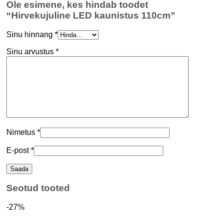
Ole esimene, kes hindab toodet
“Hirvekujuline LED kaunistus 110cm”
Sinu hinnang
*
Sinu arvustus
*
Nimetus
*
E-post
*
Seotud tooted
-27%