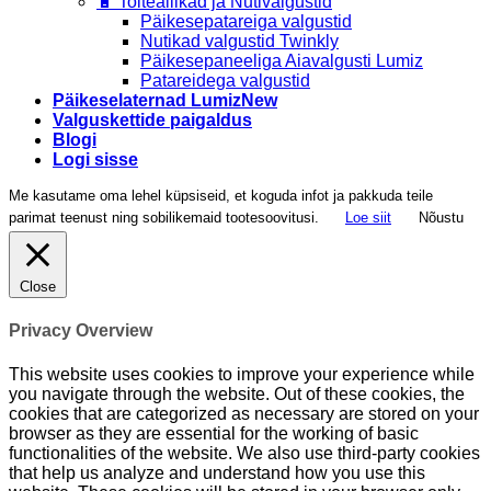
🔋 Toiteallikad ja Nutivalgustid
Päikesepatareiga valgustid
Nutikad valgustid Twinkly
Päikesepaneeliga Aiavalgusti Lumiz
Patareidega valgustid
Päikeselaternad Lumiz
Valguskettide paigaldus
Blogi
Logi sisse
Me kasutame oma lehel küpsiseid, et koguda infot ja pakkuda teile
parimat teenust ning sobilikemaid tootesoovitusi.
Loe siit
Nõustu
Close
Privacy Overview
This website uses cookies to improve your experience while
you navigate through the website. Out of these cookies, the
cookies that are categorized as necessary are stored on your
browser as they are essential for the working of basic
functionalities of the website. We also use third-party cookies
that help us analyze and understand how you use this