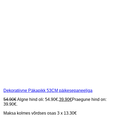
Dekoratiivne Päkapikk 53CM päikesepaneeliga
54.90
€
Algne hind oli: 54.90€.
39.90
€
Praegune hind on:
39.90€.
Maksa kolmes võrdses osas 3 x 13.30€