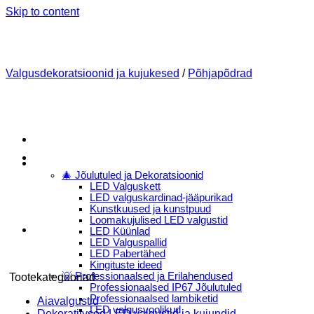
Skip to content
Valgusdekoratsioonid ja kujukesed
/
Põhjapõdrad
Menu
E-Pood
🎄 Jõulutuled ja Dekoratsioonid
LED Valguskett
LED valguskardinad-jääpurikad
Kunstkuused ja kunstpuud
Loomakujulised LED valgustid
LED Küünlad
LED Valguspallid
LED Pabertähed
Kingituste ideed
💡 Professionaalsed ja Erilahendused
Tootekategooriad
Professionaalsed IP67 Jõulutuled
Professionaalsed lambiketid
Aiavalgustid
LED valgusvoolikud
Dekoratiivsed LED valgustid ja kujundid