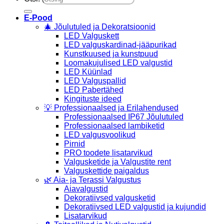
E-Pood
🎄 Jõulutuled ja Dekoratsioonid
LED Valguskett
LED valguskardinad-jääpurikad
Kunstkuused ja kunstpuud
Loomakujulised LED valgustid
LED Küünlad
LED Valguspallid
LED Pabertähed
Kingituste ideed
💡 Professionaalsed ja Erilahendused
Professionaalsed IP67 Jõulutuled
Professionaalsed lambiketid
LED valgusvoolikud
Pirnid
PRO toodete lisatarvikud
Valgusketide ja Valgustite rent
Valguskettide paigaldus
🌿 Aia- ja Terassi Valgustus
Aiavalgustid
Dekoratiivsed valgusketid
Dekoratiivsed LED valgustid ja kujundid
Lisatarvikud