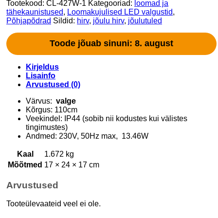
Tootekood:
CL-427W-1
Kategooriad:
loomad ja
tähekaunistused
,
Loomakujulised LED valgustid
,
Põhjapõdrad
Sildid:
hirv
,
jõulu hirv
,
jõulutuled
Toode jõuab sinuni: 8. august
Kirjeldus
Lisainfo
Arvustused (0)
Värvus:
valge
Kõrgus: 110cm
Veekindel: IP44 (sobib nii kodustes kui välistes
tingimustes)
Andmed: 230V, 50Hz max, 13.46W
Kaal
1.672 kg
Mõõtmed
17 × 24 × 17 cm
Arvustused
Tooteülevaateid veel ei ole.