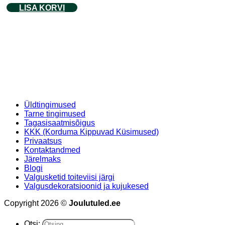
LISA KORVI
Üldtingimused
Tarne tingimused
Tagasisaatmisõigus
KKK (Korduma Kippuvad Küsimused)
Privaatsus
Kontaktandmed
Järelmaks
Blogi
Valgusketid toiteviisi järgi
Valgusdekoratsioonid ja kujukesed
Copyright 2026 ©
Joulutuled.ee
Otsi: