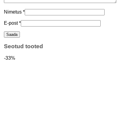
Nimetus
*
E-post
*
Seotud tooted
-33%