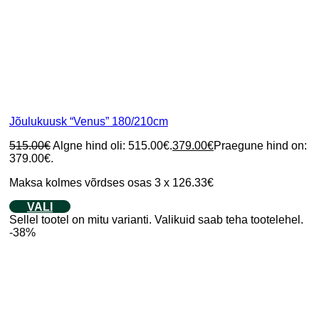
Jõulukuusk “Venus” 180/210cm
515.00
€
Algne hind oli: 515.00€.
379.00
€
Praegune hind on:
379.00€.
Maksa kolmes võrdses osas 3 x 126.33€
VALI
Sellel tootel on mitu varianti. Valikuid saab teha tootelehel.
-38%