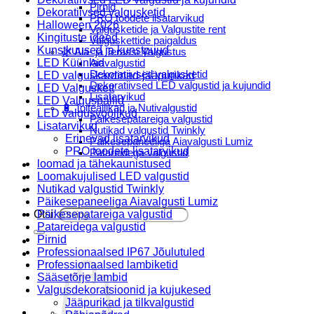
Pirnid
Dekoratiivsed valgusketid
PRO toodete lisatarvikud
Halloween 2026
Valgusketide ja Valgustite rent
Kingituste ideed
Valguskettide paigaldus
Kunstkuused ja kunstpuud
🌿 Aia- ja Terassi Valgustus
LED Küünlad
Aiavalgustid
Dekoratiivsed valgusketid
LED valguskardinad-jääpurikad
Dekoratiivsed LED valgustid ja kujundid
LED Valguskett
Lisatarvikud
LED Valguspallid
🔋 Toiteallikad ja Nutivalgustid
LED valgusvoolikud
Päikesepatareiga valgustid
Lisatarvikud
Nutikad valgustid Twinkly
Erinevad lisatarvikud
Päikesepaneeliga Aiavalgusti Lumiz
PRO toodete lisatarvikud
Patareidega valgustid
loomad ja tähekaunistused
Päikeselaternad Lumiz
Loomakujulised LED valgustid
Valguskettide paigaldus
Nutikad valgustid Twinkly
Blogi
Päikesepaneeliga Aiavalgusti Lumiz
Otsi:
Päikesepatareiga valgustid
Patareidega valgustid
Pirnid
Professionaalsed IP67 Jõulutuled
Professionaalsed lambiketid
Sääsetõrje lambid
Valgusdekoratsioonid ja kujukesed
Jääpurikad ja tilkvalgustid