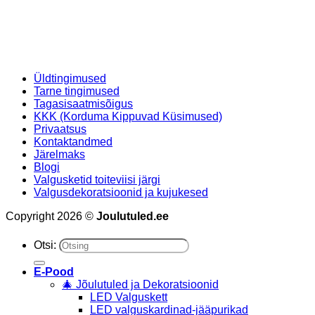
Üldtingimused
Tarne tingimused
Tagasisaatmisõigus
KKK (Korduma Kippuvad Küsimused)
Privaatsus
Kontaktandmed
Järelmaks
Blogi
Valgusketid toiteviisi järgi
Valgusdekoratsioonid ja kujukesed
Copyright 2026 ©
Joulutuled.ee
Otsi:
E-Pood
🎄 Jõulutuled ja Dekoratsioonid
LED Valguskett
LED valguskardinad-jääpurikad