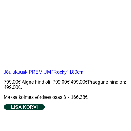
Jõulukuusk PREMIUM “Rocky” 180cm
799.00
€
Algne hind oli: 799.00€.
499.00
€
Praegune hind on:
499.00€.
Maksa kolmes võrdses osas 3 x 166.33€
LISA KORVI