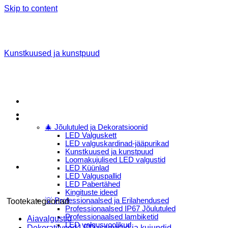
Skip to content
Kunstkuused ja kunstpuud
Menu
E-Pood
🎄 Jõulutuled ja Dekoratsioonid
LED Valguskett
LED valguskardinad-jääpurikad
Kunstkuused ja kunstpuud
Loomakujulised LED valgustid
LED Küünlad
LED Valguspallid
LED Pabertähed
Kingituste ideed
💡 Professionaalsed ja Erilahendused
Tootekategooriad
Professionaalsed IP67 Jõulutuled
Professionaalsed lambiketid
Aiavalgustid
LED valgusvoolikud
Dekoratiivsed LED valgustid ja kujundid