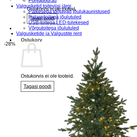
Põhjapõdrad
Valgusketid toiteviisi järgi
Ostukorvis ei ole tooteid.
Päikesega töötavad jõulukaunistused
Patareitoitega jõulutuled
Tagasi poodi
USB-toitega LED-tulekesed
Võrgutoitega jõulutuled
Valgusketide ja Valgustite rent
Ostukorv
-28%
Ostukorvis ei ole tooteid.
Tagasi poodi