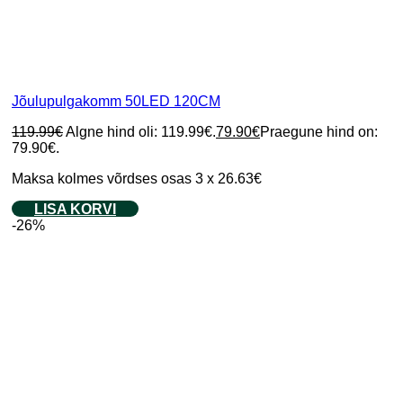
Jõulupulgakomm 50LED 120CM
119.99
€
Algne hind oli: 119.99€.
79.90
€
Praegune hind on:
79.90€.
Maksa kolmes võrdses osas 3 x 26.63€
LISA KORVI
-26%