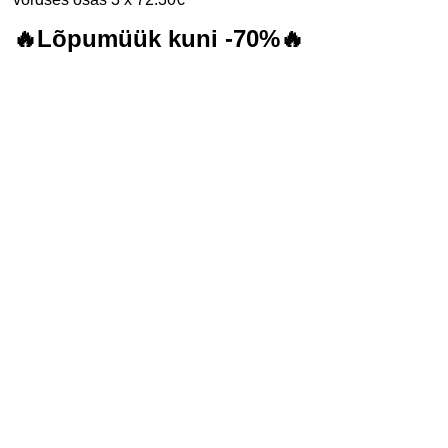
🔥Lõpumüük kuni -70%🔥