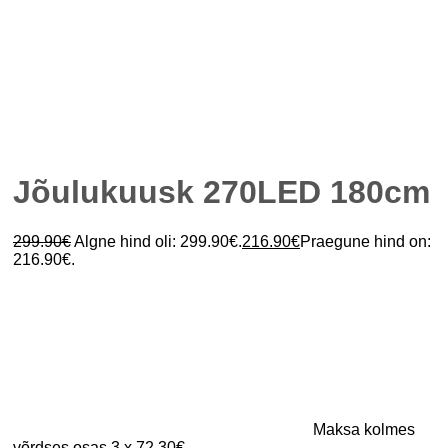
Jõulukuusk 270LED 180cm
299.90
€
Algne hind oli: 299.90€.
216.90
€
Praegune hind on:
216.90€.
Maksa kolmes
võrdses osas 3 x 72.30€