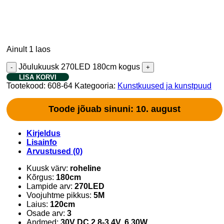
Ainult 1 laos
Jõulukuusk 270LED 180cm kogus
LISA KORVI
Tootekood:
608-64
Kategooria:
Kunstkuused ja kunstpuud
Toode jõuab sinuni: 10. august
Kirjeldus
Lisainfo
Arvustused (0)
Kuusk värv:
roheline
Kõrgus:
180cm
Lampide arv:
270LED
Voojuhtme pikkus:
5M
Laius:
120cm
Osade arv:
3
Andmed:
30V DC 2.8-3.4V, 6.30W