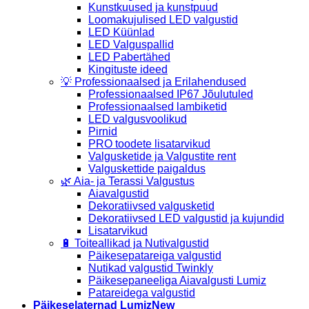
Kunstkuused ja kunstpuud
Loomakujulised LED valgustid
LED Küünlad
LED Valguspallid
LED Pabertähed
Kingituste ideed
💡 Professionaalsed ja Erilahendused
Professionaalsed IP67 Jõulutuled
Professionaalsed lambiketid
LED valgusvoolikud
Pirnid
PRO toodete lisatarvikud
Valgusketide ja Valgustite rent
Valguskettide paigaldus
🌿 Aia- ja Terassi Valgustus
Aiavalgustid
Dekoratiivsed valgusketid
Dekoratiivsed LED valgustid ja kujundid
Lisatarvikud
🔋 Toiteallikad ja Nutivalgustid
Päikesepatareiga valgustid
Nutikad valgustid Twinkly
Päikesepaneeliga Aiavalgusti Lumiz
Patareidega valgustid
Päikeselaternad Lumiz