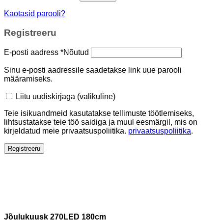
Kaotasid parooli?
Registreeru
E-posti aadress
*
Nõutud
Sinu e-posti aadressile saadetakse link uue parooli
määramiseks.
Liitu uudiskirjaga
(valikuline)
Teie isikuandmeid kasutatakse tellimuste töötlemiseks,
lihtsustatakse teie töö saidiga ja muul eesmärgil, mis on
kirjeldatud meie privaatsuspoliitika.
privaatsuspoliitika
.
Registreeru
Jõulukuusk 270LED 180cm