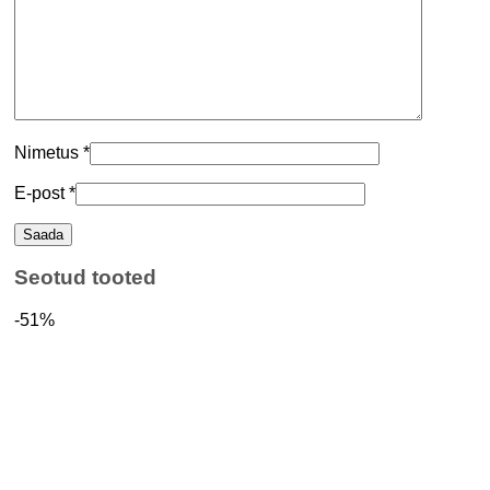
Nimetus
*
E-post
*
Seotud tooted
-51%