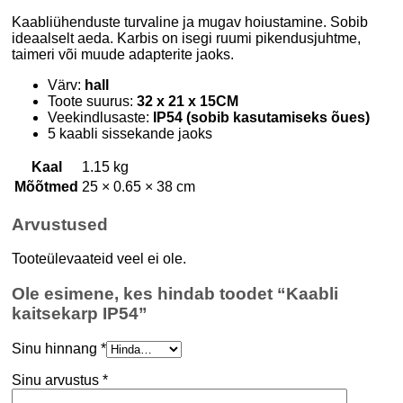
Kaabliühenduste turvaline ja mugav hoiustamine. Sobib
ideaalselt aeda. Karbis on isegi ruumi pikendusjuhtme,
taimeri või muude adapterite jaoks.
Värv:
hall
Toote suurus:
32 x 21 x 15CM
Veekindlusaste:
IP54 (sobib kasutamiseks õues)
5 kaabli sissekande jaoks
Kaal
1.15 kg
Mõõtmed
25 × 0.65 × 38 cm
Arvustused
Tooteülevaateid veel ei ole.
Ole esimene, kes hindab toodet “Kaabli
kaitsekarp IP54”
Sinu hinnang
*
Sinu arvustus
*