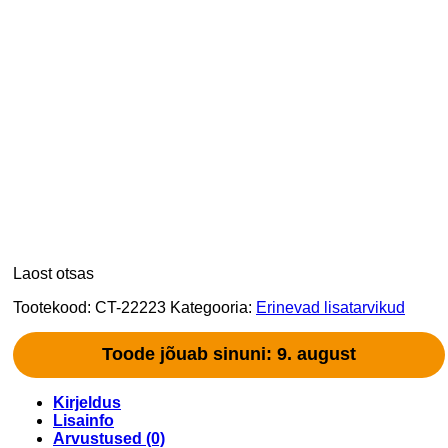
Laost otsas
Tootekood:
CT-22223
Kategooria:
Erinevad lisatarvikud
Toode jõuab sinuni: 9. august
Kirjeldus
Lisainfo
Arvustused (0)