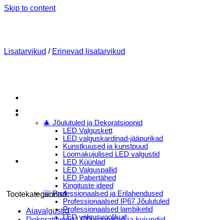
Skip to content
Lisatarvikud
/
Erinevad lisatarvikud
Menu
E-Pood
🎄 Jõulutuled ja Dekoratsioonid
LED Valguskett
LED valguskardinad-jääpurikad
Kunstkuused ja kunstpuud
Loomakujulised LED valgustid
LED Küünlad
LED Valguspallid
LED Pabertähed
Kingituste ideed
💡 Professionaalsed ja Erilahendused
Tootekategooriad
Professionaalsed IP67 Jõulutuled
Professionaalsed lambiketid
Aiavalgustid
LED valgusvoolikud
Dekoratiivsed LED valgustid ja kujundid