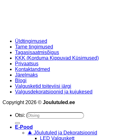
Üldtingimused
Tarne tingimused
Tagasisaatmisõigus
KKK (Korduma Kippuvad Küsimused)
Privaatsus
Kontaktandmed
Järelmaks
Blogi
Valgusketid toiteviisi järgi
Valgusdekoratsioonid ja kujukesed
Copyright 2026 ©
Joulutuled.ee
Otsi:
E-Pood
🎄 Jõulutuled ja Dekoratsioonid
LED Valguskett