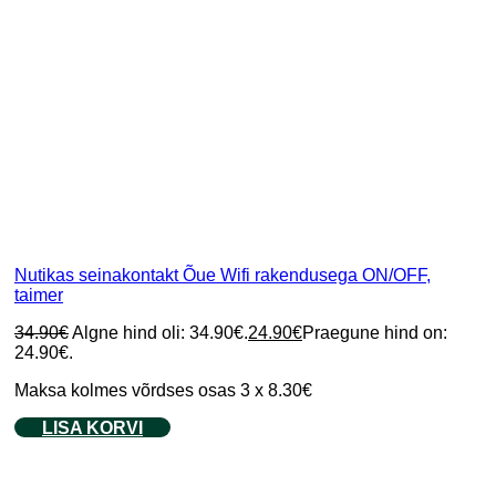
Nutikas seinakontakt Õue Wifi rakendusega ON/OFF,
taimer
34.90
€
Algne hind oli: 34.90€.
24.90
€
Praegune hind on:
24.90€.
Maksa kolmes võrdses osas 3 x 8.30€
LISA KORVI