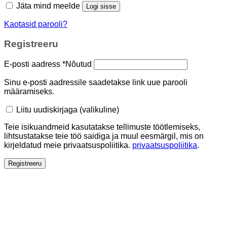
Jäta mind meelde
Logi sisse
Kaotasid parooli?
Registreeru
E-posti aadress
*
Nõutud
Sinu e-posti aadressile saadetakse link uue parooli
määramiseks.
Liitu uudiskirjaga
(valikuline)
Teie isikuandmeid kasutatakse tellimuste töötlemiseks,
lihtsustatakse teie töö saidiga ja muul eesmärgil, mis on
kirjeldatud meie privaatsuspoliitika.
privaatsuspoliitika
.
Registreeru