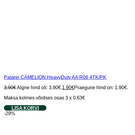
Patarei CAMELION HeavyDuty AA R06 4TK/PK
3.90
€
Algne hind oli: 3.90€.
1.90
€
Praegune hind on: 1.90€.
Maksa kolmes võrdses osas 3 x 0.63€
LISA KORVI
-29%