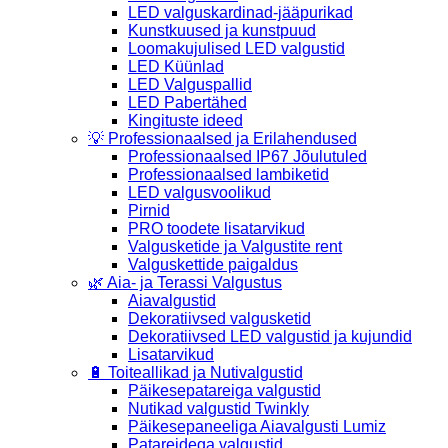
LED valguskardinad-jääpurikad
Kunstkuused ja kunstpuud
Loomakujulised LED valgustid
LED Küünlad
LED Valguspallid
LED Pabertähed
Kingituste ideed
💡 Professionaalsed ja Erilahendused
Professionaalsed IP67 Jõulutuled
Professionaalsed lambiketid
LED valgusvoolikud
Pirnid
PRO toodete lisatarvikud
Valgusketide ja Valgustite rent
Valguskettide paigaldus
🌿 Aia- ja Terassi Valgustus
Aiavalgustid
Dekoratiivsed valgusketid
Dekoratiivsed LED valgustid ja kujundid
Lisatarvikud
🔋 Toiteallikad ja Nutivalgustid
Päikesepatareiga valgustid
Nutikad valgustid Twinkly
Päikesepaneeliga Aiavalgusti Lumiz
Patareidega valgustid