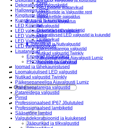
Pirnid
Dekoratiivsed valgusketid
PRO toodete lisatarvikud
Halloween 2026
Valgusketide ja Valgustite rent
Kingituste ideed
Valguskettide paigaldus
Kunstkuused ja kunstpuud
🌿 Aia- ja Terassi Valgustus
LED Küünlad
Aiavalgustid
Dekoratiivsed valgusketid
LED valguskardinad-jääpurikad
Dekoratiivsed LED valgustid ja kujundid
LED Valguskett
Lisatarvikud
LED Valguspallid
🔋 Toiteallikad ja Nutivalgustid
LED valgusvoolikud
Päikesepatareiga valgustid
Lisatarvikud
Nutikad valgustid Twinkly
Erinevad lisatarvikud
Päikesepaneeliga Aiavalgusti Lumiz
PRO toodete lisatarvikud
Patareidega valgustid
loomad ja tähekaunistused
Päikeselaternad Lumiz
Loomakujulised LED valgustid
Valguskettide paigaldus
Nutikad valgustid Twinkly
Blogi
Päikesepaneeliga Aiavalgusti Lumiz
Otsi:
Päikesepatareiga valgustid
Patareidega valgustid
Pirnid
Professionaalsed IP67 Jõulutuled
Professionaalsed lambiketid
Sääsetõrje lambid
Valgusdekoratsioonid ja kujukesed
Jääpurikad ja tilkvalgustid