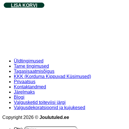
LISA KORVI
Üldtingimused
Tarne tingimused
Tagasisaatmisõigus
KKK (Korduma Kippuvad Küsimused)
Privaatsus
Kontaktandmed
Järelmaks
Blogi
Valgusketid toiteviisi järgi
Valgusdekoratsioonid ja kujukesed
Copyright 2026 ©
Joulutuled.ee