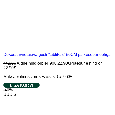
Dekoratiivne aiavalgusti “Liblikas” 80CM päikesepaneeliga
44.90
€
Algne hind oli: 44.90€.
22.90
€
Praegune hind on:
22.90€.
Maksa kolmes võrdses osas 3 x 7.63€
LISA KORVI
-40%
UUDIS!