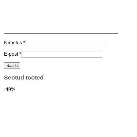
Nimetus
*
E-post
*
Seotud tooted
-49%