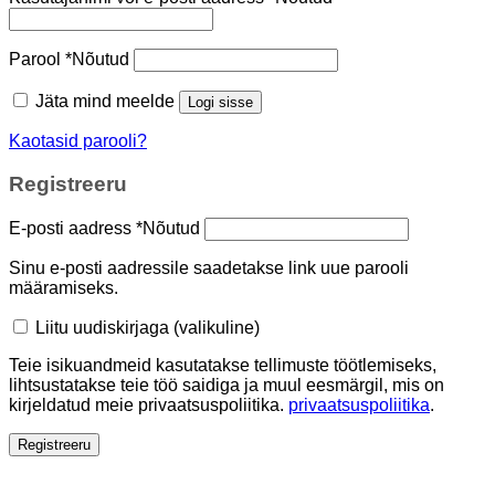
Parool
*
Nõutud
Jäta mind meelde
Logi sisse
Kaotasid parooli?
Registreeru
E-posti aadress
*
Nõutud
Sinu e-posti aadressile saadetakse link uue parooli
määramiseks.
Liitu uudiskirjaga
(valikuline)
Teie isikuandmeid kasutatakse tellimuste töötlemiseks,
lihtsustatakse teie töö saidiga ja muul eesmärgil, mis on
kirjeldatud meie privaatsuspoliitika.
privaatsuspoliitika
.
Registreeru