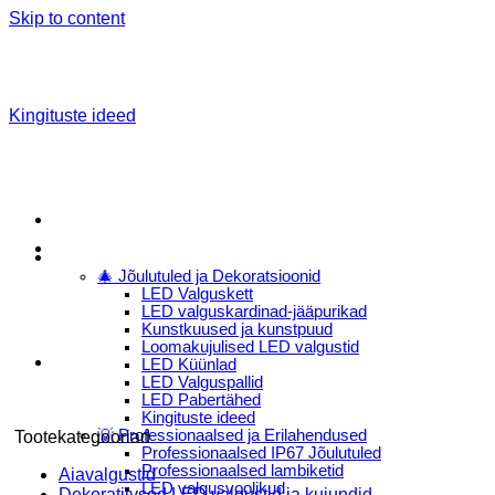
Skip to content
Kingituste ideed
Menu
E-Pood
🎄 Jõulutuled ja Dekoratsioonid
LED Valguskett
LED valguskardinad-jääpurikad
Kunstkuused ja kunstpuud
Loomakujulised LED valgustid
LED Küünlad
LED Valguspallid
LED Pabertähed
Kingituste ideed
💡 Professionaalsed ja Erilahendused
Tootekategooriad
Professionaalsed IP67 Jõulutuled
Professionaalsed lambiketid
Aiavalgustid
LED valgusvoolikud
Dekoratiivsed LED valgustid ja kujundid