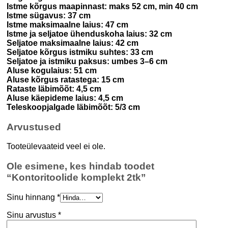
Istme kõrgus maapinnast: maks 52 cm, min 40 cm
Istme sügavus: 37 cm
Istme maksimaalne laius: 47 cm
Istme ja seljatoe ühenduskoha laius: 32 cm
Seljatoe maksimaalne laius: 42 cm
Seljatoe kõrgus istmiku suhtes: 33 cm
Seljatoe ja istmiku paksus: umbes 3–6 cm
Aluse kogulaius: 51 cm
Aluse kõrgus ratastega: 15 cm
Rataste läbimõõt: 4,5 cm
Aluse käepideme laius: 4,5 cm
Teleskoopjalgade läbimõõt: 5/3 cm
Arvustused
Tooteülevaateid veel ei ole.
Ole esimene, kes hindab toodet
“Kontoritoolide komplekt 2tk”
Sinu hinnang
*
Sinu arvustus
*