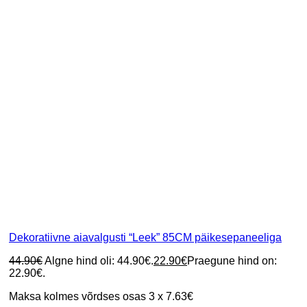
Dekoratiivne aiavalgusti “Leek” 85CM päikesepaneeliga
44.90
€
Algne hind oli: 44.90€.
22.90
€
Praegune hind on:
22.90€.
Maksa kolmes võrdses osas 3 x 7.63€