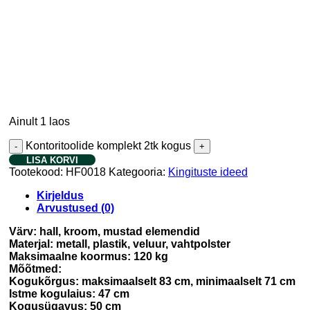
Ainult 1 laos
Kontoritoolide komplekt 2tk kogus
LISA KORVI
Tootekood:
HF0018
Kategooria:
Kingituste ideed
Kirjeldus
Arvustused (0)
Värv: hall, kroom, mustad elemendid
Materjal: metall, plastik, veluur, vahtpolster
Maksimaalne koormus: 120 kg
Mõõtmed:
Kogukõrgus: maksimaalselt 83 cm, minimaalselt 71 cm
Istme kogulaius: 47 cm
Kogusügavus: 50 cm