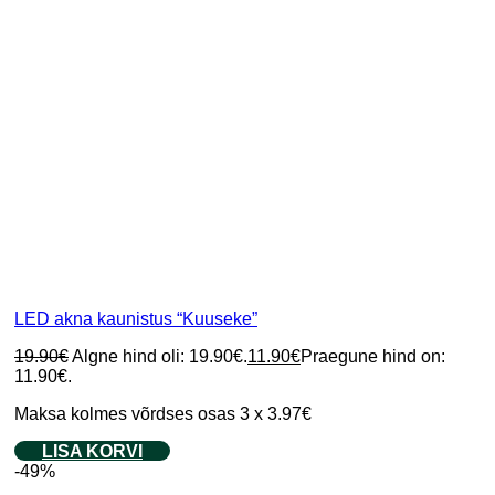
LED akna kaunistus “Kuuseke”
19.90
€
Algne hind oli: 19.90€.
11.90
€
Praegune hind on:
11.90€.
Maksa kolmes võrdses osas 3 x 3.97€
LISA KORVI
-49%