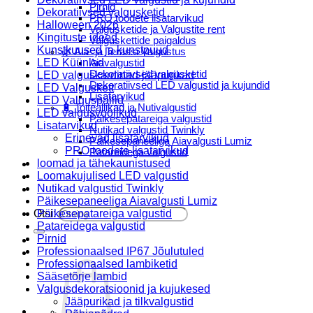
Pirnid
Dekoratiivsed valgusketid
PRO toodete lisatarvikud
Halloween 2026
Valgusketide ja Valgustite rent
Kingituste ideed
Valguskettide paigaldus
Kunstkuused ja kunstpuud
🌿 Aia- ja Terassi Valgustus
LED Küünlad
Aiavalgustid
Dekoratiivsed valgusketid
LED valguskardinad-jääpurikad
Dekoratiivsed LED valgustid ja kujundid
LED Valguskett
Lisatarvikud
LED Valguspallid
🔋 Toiteallikad ja Nutivalgustid
LED valgusvoolikud
Päikesepatareiga valgustid
Lisatarvikud
Nutikad valgustid Twinkly
Erinevad lisatarvikud
Päikesepaneeliga Aiavalgusti Lumiz
PRO toodete lisatarvikud
Patareidega valgustid
loomad ja tähekaunistused
Päikeselaternad Lumiz
Loomakujulised LED valgustid
Valguskettide paigaldus
Nutikad valgustid Twinkly
Blogi
Päikesepaneeliga Aiavalgusti Lumiz
Otsi:
Päikesepatareiga valgustid
Patareidega valgustid
Pirnid
Professionaalsed IP67 Jõulutuled
Professionaalsed lambiketid
Sääsetõrje lambid
Valgusdekoratsioonid ja kujukesed
Jääpurikad ja tilkvalgustid