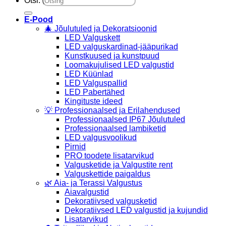
Otsi:
E-Pood
🎄 Jõulutuled ja Dekoratsioonid
LED Valguskett
LED valguskardinad-jääpurikad
Kunstkuused ja kunstpuud
Loomakujulised LED valgustid
LED Küünlad
LED Valguspallid
LED Pabertähed
Kingituste ideed
💡 Professionaalsed ja Erilahendused
Professionaalsed IP67 Jõulutuled
Professionaalsed lambiketid
LED valgusvoolikud
Pirnid
PRO toodete lisatarvikud
Valgusketide ja Valgustite rent
Valguskettide paigaldus
🌿 Aia- ja Terassi Valgustus
Aiavalgustid
Dekoratiivsed valgusketid
Dekoratiivsed LED valgustid ja kujundid
Lisatarvikud