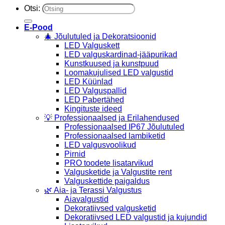
Otsi:
E-Pood
🎄 Jõulutuled ja Dekoratsioonid
LED Valguskett
LED valguskardinad-jääpurikad
Kunstkuused ja kunstpuud
Loomakujulised LED valgustid
LED Küünlad
LED Valguspallid
LED Pabertähed
Kingituste ideed
💡 Professionaalsed ja Erilahendused
Professionaalsed IP67 Jõulutuled
Professionaalsed lambiketid
LED valgusvoolikud
Pirnid
PRO toodete lisatarvikud
Valgusketide ja Valgustite rent
Valguskettide paigaldus
🌿 Aia- ja Terassi Valgustus
Aiavalgustid
Dekoratiivsed valgusketid
Dekoratiivsed LED valgustid ja kujundid