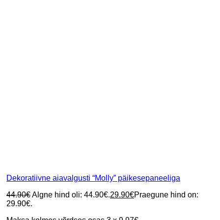
Dekoratiivne aiavalgusti “Molly” päikesepaneeliga
44.90
€
Algne hind oli: 44.90€.
29.90
€
Praegune hind on:
29.90€.