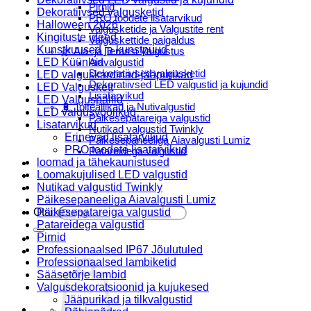
Pirnid
Dekoratiivsed valgusketid
PRO toodete lisatarvikud
Halloween 2026
Valgusketide ja Valgustite rent
Kingituste ideed
Valguskettide paigaldus
Kunstkuused ja kunstpuud
🌿 Aia- ja Terassi Valgustus
LED Küünlad
Aiavalgustid
Dekoratiivsed valgusketid
LED valguskardinad-jääpurikad
Dekoratiivsed LED valgustid ja kujundid
LED Valguskett
Lisatarvikud
LED Valguspallid
🔋 Toiteallikad ja Nutivalgustid
LED valgusvoolikud
Päikesepatareiga valgustid
Lisatarvikud
Nutikad valgustid Twinkly
Erinevad lisatarvikud
Päikesepaneeliga Aiavalgusti Lumiz
PRO toodete lisatarvikud
Patareidega valgustid
loomad ja tähekaunistused
Päikeselaternad Lumiz
Loomakujulised LED valgustid
Valguskettide paigaldus
Nutikad valgustid Twinkly
Blogi
Päikesepaneeliga Aiavalgusti Lumiz
Otsi:
Päikesepatareiga valgustid
Patareidega valgustid
Pirnid
Professionaalsed IP67 Jõulutuled
Professionaalsed lambiketid
Sääsetõrje lambid
Valgusdekoratsioonid ja kujukesed
Jääpurikad ja tilkvalgustid