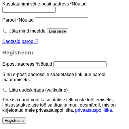
Kasutajanimi või e-posti aadress
*
Nõutud
Parool
*
Nõutud
Jäta mind meelde
Logi sisse
Kaotasid parooli?
Registreeru
E-posti aadress
*
Nõutud
Sinu e-posti aadressile saadetakse link uue parooli
määramiseks.
Liitu uudiskirjaga
(valikuline)
Teie isikuandmeid kasutatakse tellimuste töötlemiseks,
lihtsustatakse teie töö saidiga ja muul eesmärgil, mis on
kirjeldatud meie privaatsuspoliitika.
privaatsuspoliitika
.
Registreeru