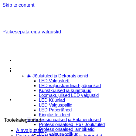
Skip to content
Päikesepatareiga valgustid
Menu
E-Pood
🎄 Jõulutuled ja Dekoratsioonid
LED Valguskett
LED valguskardinad-jääpurikad
Kunstkuused ja kunstpuud
Loomakujulised LED valgustid
LED Küünlad
LED Valguspallid
LED Pabertähed
Kingituste ideed
💡 Professionaalsed ja Erilahendused
Tootekategooriad
Professionaalsed IP67 Jõulutuled
Professionaalsed lambiketid
Aiavalgustid
LED valgusvoolikud
Dekoratiivsed LED valgustid ja kujundid