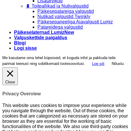
Lisatarvikud
🔋 Toiteallikad ja Nutivalgustid
Päikesepatareiga valgustid
Nutikad valgustid Twinkly
Päikesepaneeliga Aiavalgusti Lumiz
Patareidega valgustid
Päikeselaternad Lumiz
Valguskettide paigaldus
Blogi
Logi sisse
Me kasutame oma lehel küpsiseid, et koguda infot ja pakkuda teile
parimat teenust ning sobilikemaid tootesoovitusi.
Loe siit
Nõustu
Close
Privacy Overview
This website uses cookies to improve your experience while
you navigate through the website. Out of these cookies, the
cookies that are categorized as necessary are stored on your
browser as they are essential for the working of basic
functionalities of the website. We also use third-party cookies