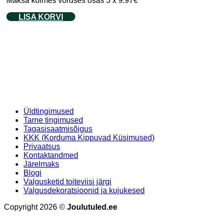
Maksa kolmes võrdses osas 3 x 9.97€
LISA KORVI
Üldtingimused
Tarne tingimused
Tagasisaatmisõigus
KKK (Korduma Kippuvad Küsimused)
Privaatsus
Kontaktandmed
Järelmaks
Blogi
Valgusketid toiteviisi järgi
Valgusdekoratsioonid ja kujukesed
Copyright 2026 ©
Joulutuled.ee