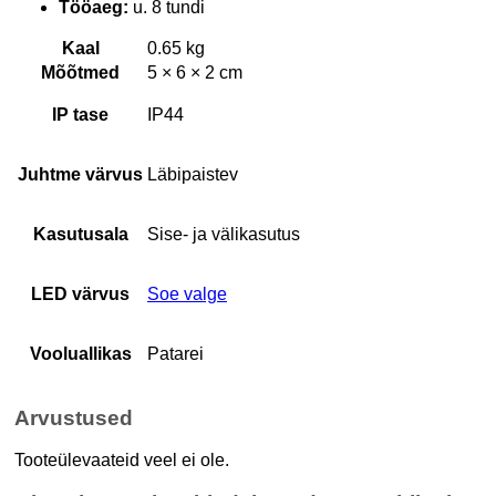
Tööaeg:
u. 8 tundi
Kaal
0.65 kg
Mõõtmed
5 × 6 × 2 cm
IP tase
IP44
Juhtme värvus
Läbipaistev
Kasutusala
Sise- ja välikasutus
LED värvus
Soe valge
Vooluallikas
Patarei
Arvustused
Tooteülevaateid veel ei ole.