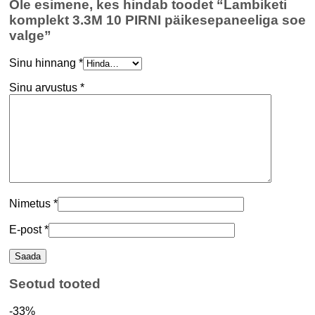
Ole esimene, kes hindab toodet “Lambiketi
komplekt 3.3M 10 PIRNI päikesepaneeliga soe
valge”
Sinu hinnang
*
Sinu arvustus
*
Nimetus
*
E-post
*
Seotud tooted
-33%