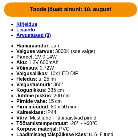
Toode jõuab sinuni: 10. august
Kirjeldus
Lisainfo
Arvustused (0)
Hämaraandur:
Jah
Valguse värvus:
3000K (soe valge)
Paneel:
2V 0.14W
Aku:
1.2V 600mAh
Võimsus:
0.72W
Valgusallikas:
10x LED DIP
Heledus:
u. 25 lm
Valgustusnurk:
360°
Kogupikkus:
335 cm
Juhtme pikkus:
200 cm
Pirnide vahe:
15 cm
Pirni mõõdud:
80 x 50 mm
Kaitseklass:
IP44
Värv:
Must juhe + läbipaistvad pirnid
Töötamistemperatuur:
-20° ~ +60°C
Korpuse materjal:
PVC
Laadimisaeg täispäikese käes:
u. 6–8 tundi