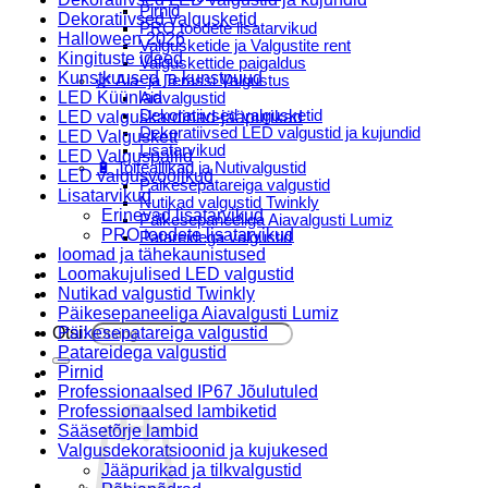
Pirnid
Dekoratiivsed valgusketid
PRO toodete lisatarvikud
Halloween 2026
Valgusketide ja Valgustite rent
Kingituste ideed
Valguskettide paigaldus
Kunstkuused ja kunstpuud
🌿 Aia- ja Terassi Valgustus
LED Küünlad
Aiavalgustid
Dekoratiivsed valgusketid
LED valguskardinad-jääpurikad
Dekoratiivsed LED valgustid ja kujundid
LED Valguskett
Lisatarvikud
LED Valguspallid
🔋 Toiteallikad ja Nutivalgustid
LED valgusvoolikud
Päikesepatareiga valgustid
Lisatarvikud
Nutikad valgustid Twinkly
Erinevad lisatarvikud
Päikesepaneeliga Aiavalgusti Lumiz
PRO toodete lisatarvikud
Patareidega valgustid
loomad ja tähekaunistused
Päikeselaternad Lumiz
Loomakujulised LED valgustid
Valguskettide paigaldus
Nutikad valgustid Twinkly
Blogi
Päikesepaneeliga Aiavalgusti Lumiz
Otsi:
Päikesepatareiga valgustid
Patareidega valgustid
Pirnid
Professionaalsed IP67 Jõulutuled
Professionaalsed lambiketid
Sääsetõrje lambid
Valgusdekoratsioonid ja kujukesed
Jääpurikad ja tilkvalgustid