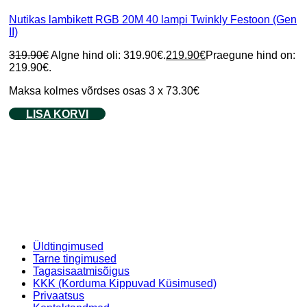
Nutikas lambikett RGB 20M 40 lampi Twinkly Festoon (Gen
II)
319.90
€
Algne hind oli: 319.90€.
219.90
€
Praegune hind on:
219.90€.
Maksa kolmes võrdses osas 3 x 73.30€
LISA KORVI
Üldtingimused
Tarne tingimused
Tagasisaatmisõigus
KKK (Korduma Kippuvad Küsimused)
Privaatsus