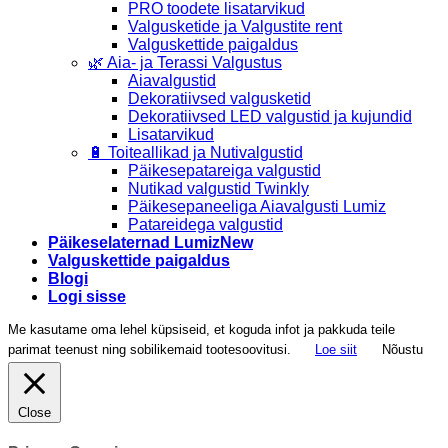
PRO toodete lisatarvikud
Valgusketide ja Valgustite rent
Valguskettide paigaldus
🌿 Aia- ja Terassi Valgustus
Aiavalgustid
Dekoratiivsed valgusketid
Dekoratiivsed LED valgustid ja kujundid
Lisatarvikud
🔋 Toiteallikad ja Nutivalgustid
Päikesepatareiga valgustid
Nutikad valgustid Twinkly
Päikesepaneeliga Aiavalgusti Lumiz
Patareidega valgustid
Päikeselaternad Lumiz
Valguskettide paigaldus
Blogi
Logi sisse
Me kasutame oma lehel küpsiseid, et koguda infot ja pakkuda teile
parimat teenust ning sobilikemaid tootesoovitusi.
Loe siit
Nõustu
Close