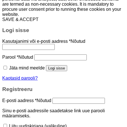
are termed as non-necessary cookies. It is mandatory to
procure user consent prior to running these cookies on your
website.
SAVE & ACCEPT
Logi sisse
Kasutajanimi või e-posti aadress
*
Nõutud
Parool
*
Nõutud
Jäta mind meelde
Logi sisse
Kaotasid parooli?
Registreeru
E-posti aadress
*
Nõutud
Sinu e-posti aadressile saadetakse link uue parooli
määramiseks.
Liitu uudiskirjaga
(valikuline)