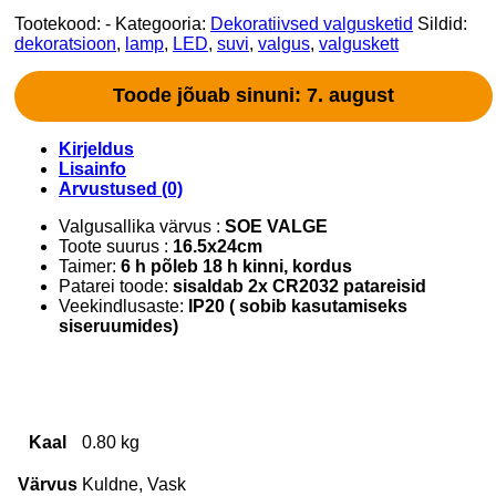
Tootekood:
-
Kategooria:
Dekoratiivsed valgusketid
Sildid:
dekoratsioon
,
lamp
,
LED
,
suvi
,
valgus
,
valguskett
Toode jõuab sinuni: 7. august
Kirjeldus
Lisainfo
Arvustused (0)
Valgusallika värvus :
SOE VALGE
Toote suurus :
16.5x24cm
Taimer:
6 h põleb 18 h kinni, kordus
Patarei toode:
sisaldab 2x CR2032 patareisid
Veekindlusaste:
IP20 ( sobib kasutamiseks
siseruumides)
Kaal
0.80 kg
Värvus
Kuldne, Vask