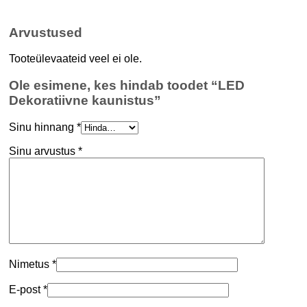
Arvustused
Tooteülevaateid veel ei ole.
Ole esimene, kes hindab toodet “LED
Dekoratiivne kaunistus”
Sinu hinnang
*
Sinu arvustus
*
Nimetus
*
E-post
*