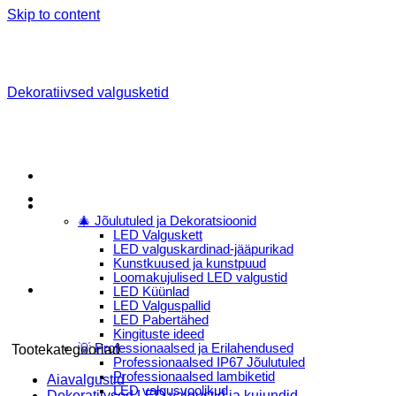
Skip to content
Dekoratiivsed valgusketid
Menu
E-Pood
🎄 Jõulutuled ja Dekoratsioonid
LED Valguskett
LED valguskardinad-jääpurikad
Kunstkuused ja kunstpuud
Loomakujulised LED valgustid
LED Küünlad
LED Valguspallid
LED Pabertähed
Kingituste ideed
💡 Professionaalsed ja Erilahendused
Tootekategooriad
Professionaalsed IP67 Jõulutuled
Professionaalsed lambiketid
Aiavalgustid
LED valgusvoolikud
Dekoratiivsed LED valgustid ja kujundid