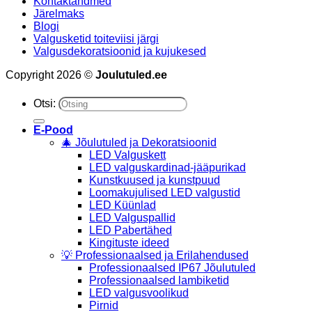
Kontaktandmed
Järelmaks
Blogi
Valgusketid toiteviisi järgi
Valgusdekoratsioonid ja kujukesed
Copyright 2026 ©
Joulutuled.ee
Otsi:
E-Pood
🎄 Jõulutuled ja Dekoratsioonid
LED Valguskett
LED valguskardinad-jääpurikad
Kunstkuused ja kunstpuud
Loomakujulised LED valgustid
LED Küünlad
LED Valguspallid
LED Pabertähed
Kingituste ideed
💡 Professionaalsed ja Erilahendused
Professionaalsed IP67 Jõulutuled
Professionaalsed lambiketid
LED valgusvoolikud
Pirnid