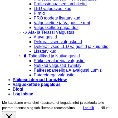
Professionaalsed lambiketid
LED valgusvoolikud
Pirnid
PRO toodete lisatarvikud
Valgusketide ja Valgustite rent
Valguskettide paigaldus
🌿 Aia- ja Terassi Valgustus
Aiavalgustid
Dekoratiivsed valgusketid
Dekoratiivsed LED valgustid ja kujundid
Lisatarvikud
🔋 Toiteallikad ja Nutivalgustid
Päikesepatareiga valgustid
Nutikad valgustid Twinkly
Päikesepaneeliga Aiavalgusti Lumiz
Patareidega valgustid
Päikeselaternad Lumiz
Valguskettide paigaldus
Blogi
Logi sisse
Me kasutame oma lehel küpsiseid, et koguda infot ja pakkuda teile
parimat teenust ning sobilikemaid tootesoovitusi.
Loe siit
Nõustu