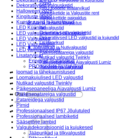
Pirnid
Dekoratiivsed valgusketid
PRO toodete lisatarvikud
Halloween 2026
Valgusketide ja Valgustite rent
Kingituste ideed
Valguskettide paigaldus
Kunstkuused ja kunstpuud
🌿 Aia- ja Terassi Valgustus
LED Küünlad
Aiavalgustid
Dekoratiivsed valgusketid
LED valguskardinad-jääpurikad
Dekoratiivsed LED valgustid ja kujundid
LED Valguskett
Lisatarvikud
LED Valguspallid
🔋 Toiteallikad ja Nutivalgustid
LED valgusvoolikud
Päikesepatareiga valgustid
Lisatarvikud
Nutikad valgustid Twinkly
Erinevad lisatarvikud
Päikesepaneeliga Aiavalgusti Lumiz
PRO toodete lisatarvikud
Patareidega valgustid
loomad ja tähekaunistused
Päikeselaternad Lumiz
Loomakujulised LED valgustid
Valguskettide paigaldus
Nutikad valgustid Twinkly
Blogi
Päikesepaneeliga Aiavalgusti Lumiz
Otsi:
Päikesepatareiga valgustid
Patareidega valgustid
Pirnid
Professionaalsed IP67 Jõulutuled
Professionaalsed lambiketid
Sääsetõrje lambid
Valgusdekoratsioonid ja kujukesed
Jääpurikad ja tilkvalgustid