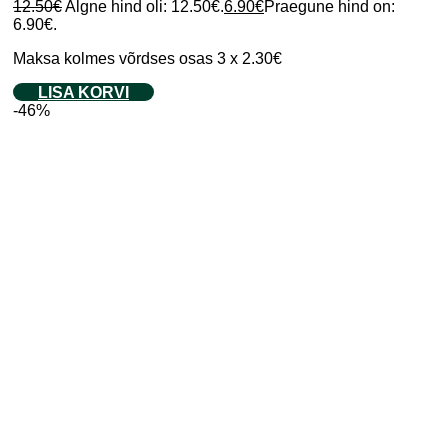
12.50
€
Algne hind oli: 12.50€.
6.90
€
Praegune hind on:
6.90€.
Maksa kolmes võrdses osas 3 x 2.30€
LISA KORVI
-46%