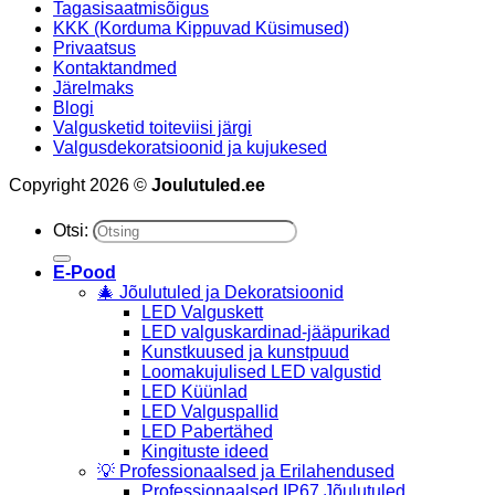
Tagasisaatmisõigus
KKK (Korduma Kippuvad Küsimused)
Privaatsus
Kontaktandmed
Järelmaks
Blogi
Valgusketid toiteviisi järgi
Valgusdekoratsioonid ja kujukesed
Copyright 2026 ©
Joulutuled.ee
Otsi:
E-Pood
🎄 Jõulutuled ja Dekoratsioonid
LED Valguskett
LED valguskardinad-jääpurikad
Kunstkuused ja kunstpuud
Loomakujulised LED valgustid
LED Küünlad
LED Valguspallid
LED Pabertähed
Kingituste ideed
💡 Professionaalsed ja Erilahendused
Professionaalsed IP67 Jõulutuled