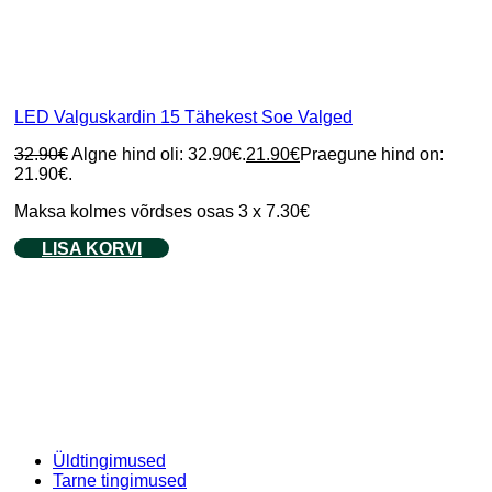
LED Valguskardin 15 Tähekest Soe Valged
32.90
€
Algne hind oli: 32.90€.
21.90
€
Praegune hind on:
21.90€.
Maksa kolmes võrdses osas 3 x 7.30€
LISA KORVI
Üldtingimused
Tarne tingimused