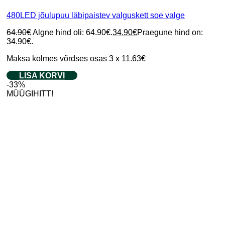
480LED jõulupuu läbipaistev valguskett soe valge
64.90
€
Algne hind oli: 64.90€.
34.90
€
Praegune hind on:
34.90€.
Maksa kolmes võrdses osas 3 x 11.63€
LISA KORVI
-33%
MÜÜGIHITT!