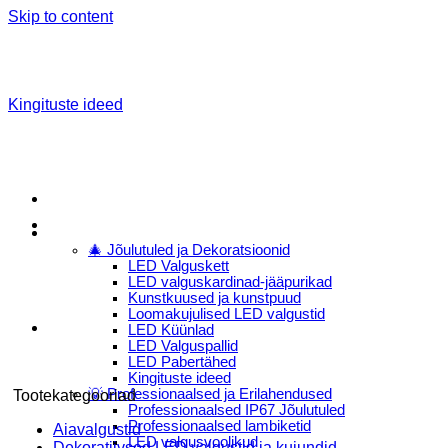
Skip to content
Kingituste ideed
Menu
E-Pood
🎄 Jõulutuled ja Dekoratsioonid
LED Valguskett
LED valguskardinad-jääpurikad
Kunstkuused ja kunstpuud
Loomakujulised LED valgustid
LED Küünlad
LED Valguspallid
LED Pabertähed
Kingituste ideed
💡 Professionaalsed ja Erilahendused
Tootekategooriad
Professionaalsed IP67 Jõulutuled
Professionaalsed lambiketid
Aiavalgustid
LED valgusvoolikud
Dekoratiivsed LED valgustid ja kujundid