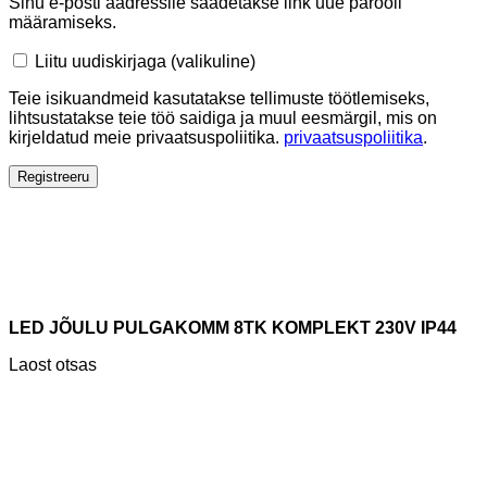
Sinu e-posti aadressile saadetakse link uue parooli
määramiseks.
Liitu uudiskirjaga
(valikuline)
Teie isikuandmeid kasutatakse tellimuste töötlemiseks,
lihtsustatakse teie töö saidiga ja muul eesmärgil, mis on
kirjeldatud meie privaatsuspoliitika.
privaatsuspoliitika
.
Registreeru
LED JÕULU PULGAKOMM 8TK KOMPLEKT 230V IP44
Laost otsas