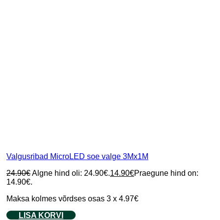
Valgusribad MicroLED soe valge 3Mx1M
24.90
€
Algne hind oli: 24.90€.
14.90
€
Praegune hind on:
14.90€.
Maksa kolmes võrdses osas 3 x 4.97€
LISA KORVI