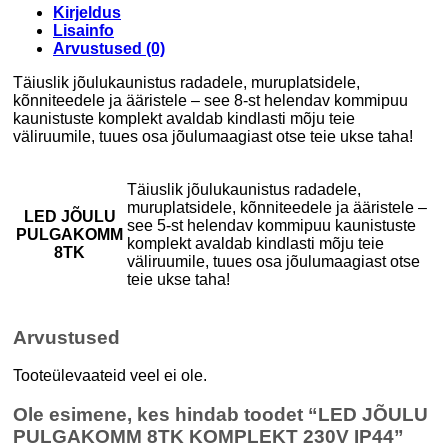
Kirjeldus
Lisainfo
Arvustused (0)
Täiuslik jõulukaunistus radadele, muruplatsidele,
kõnniteedele ja ääristele – see 8-st helendav kommipuu
kaunistuste komplekt avaldab kindlasti mõju teie
väliruumile, tuues osa jõulumaagiast otse teie ukse taha!
Täiuslik jõulukaunistus radadele,
muruplatsidele, kõnniteedele ja ääristele –
LED JÕULU
see 5-st helendav kommipuu kaunistuste
PULGAKOMM
komplekt avaldab kindlasti mõju teie
8TK
väliruumile, tuues osa jõulumaagiast otse
teie ukse taha!
Arvustused
Tooteülevaateid veel ei ole.
Ole esimene, kes hindab toodet “LED JÕULU
PULGAKOMM 8TK KOMPLEKT 230V IP44”