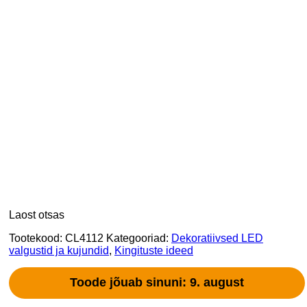
Laost otsas
Tootekood:
CL4112
Kategooriad:
Dekoratiivsed LED
valgustid ja kujundid
,
Kingituste ideed
Toode jõuab sinuni: 9. august