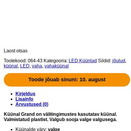
Laost otsas
Tootekood:
064-43
Kategooria:
LED Küünlad
Sildid:
jõulud
,
küünal
,
LED
,
vaha
,
vahaküünal
Toode jõuab sinuni: 10. august
Kirjeldus
Lisainfo
Arvustused (0)
Küünal Grand on välitingimustes kasutatav küünal.
Valmistatud plastist. Valgub sooja valge valgusega.
Küünalde värv:
valge