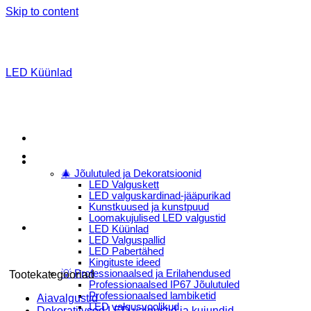
Skip to content
LED Küünlad
Menu
E-Pood
🎄 Jõulutuled ja Dekoratsioonid
LED Valguskett
LED valguskardinad-jääpurikad
Kunstkuused ja kunstpuud
Loomakujulised LED valgustid
LED Küünlad
LED Valguspallid
LED Pabertähed
Kingituste ideed
💡 Professionaalsed ja Erilahendused
Tootekategooriad
Professionaalsed IP67 Jõulutuled
Professionaalsed lambiketid
Aiavalgustid
LED valgusvoolikud
Dekoratiivsed LED valgustid ja kujundid