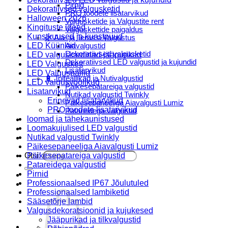
Pirnid
Dekoratiivsed valgusketid
PRO toodete lisatarvikud
Halloween 2026
Valgusketide ja Valgustite rent
Kingituste ideed
Valguskettide paigaldus
Kunstkuused ja kunstpuud
🌿 Aia- ja Terassi Valgustus
LED Küünlad
Aiavalgustid
Dekoratiivsed valgusketid
LED valguskardinad-jääpurikad
Dekoratiivsed LED valgustid ja kujundid
LED Valguskett
Lisatarvikud
LED Valguspallid
🔋 Toiteallikad ja Nutivalgustid
LED valgusvoolikud
Päikesepatareiga valgustid
Lisatarvikud
Nutikad valgustid Twinkly
Erinevad lisatarvikud
Päikesepaneeliga Aiavalgusti Lumiz
PRO toodete lisatarvikud
Patareidega valgustid
loomad ja tähekaunistused
Päikeselaternad Lumiz
Loomakujulised LED valgustid
Valguskettide paigaldus
Nutikad valgustid Twinkly
Blogi
Päikesepaneeliga Aiavalgusti Lumiz
Otsi:
Päikesepatareiga valgustid
Patareidega valgustid
Pirnid
Professionaalsed IP67 Jõulutuled
Professionaalsed lambiketid
Sääsetõrje lambid
Valgusdekoratsioonid ja kujukesed
Jääpurikad ja tilkvalgustid