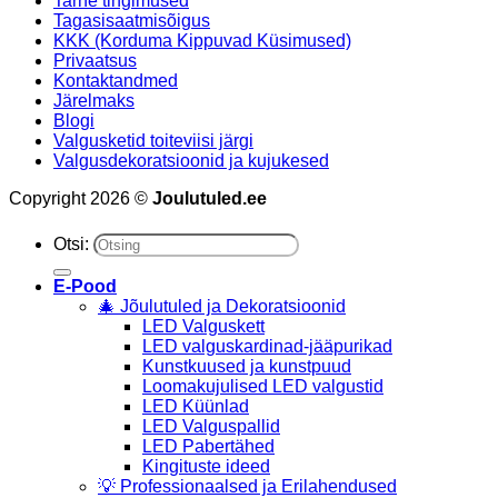
Tarne tingimused
Tagasisaatmisõigus
KKK (Korduma Kippuvad Küsimused)
Privaatsus
Kontaktandmed
Järelmaks
Blogi
Valgusketid toiteviisi järgi
Valgusdekoratsioonid ja kujukesed
Copyright 2026 ©
Joulutuled.ee
Otsi:
E-Pood
🎄 Jõulutuled ja Dekoratsioonid
LED Valguskett
LED valguskardinad-jääpurikad
Kunstkuused ja kunstpuud
Loomakujulised LED valgustid
LED Küünlad
LED Valguspallid
LED Pabertähed
Kingituste ideed
💡 Professionaalsed ja Erilahendused