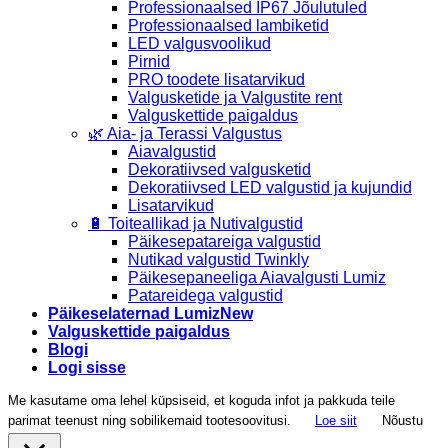
Professionaalsed IP67 Jõulutuled
Professionaalsed lambiketid
LED valgusvoolikud
Pirnid
PRO toodete lisatarvikud
Valgusketide ja Valgustite rent
Valguskettide paigaldus
🌿 Aia- ja Terassi Valgustus
Aiavalgustid
Dekoratiivsed valgusketid
Dekoratiivsed LED valgustid ja kujundid
Lisatarvikud
🔋 Toiteallikad ja Nutivalgustid
Päikesepatareiga valgustid
Nutikad valgustid Twinkly
Päikesepaneeliga Aiavalgusti Lumiz
Patareidega valgustid
Päikeselaternad Lumiz
Valguskettide paigaldus
Blogi
Logi sisse
Me kasutame oma lehel küpsiseid, et koguda infot ja pakkuda teile
parimat teenust ning sobilikemaid tootesoovitusi.
Loe siit
Nõustu