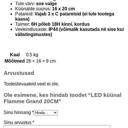
Tule värv:
soe valge
Küünalde suurus:
16 x 20 cm
Patareid:
Vajab 3 x C patareisid (ei tule tootega
kaasa)
Taimer:
6H põleb 18H kinni, kordus
Veekindlusaste:
IP44 (võimalik kasutada nii sise kui
välistingimustes)
Kaal
0.5 kg
Mõõtmed
26 × 16 × 9 cm
Arvustused
Tooteülevaateid veel ei ole.
Ole esimene, kes hindab toodet “LED küünal
Flamme Grand 20CM”
Sinu hinnang
*
Sinu arvustus
*