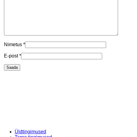
Nimetus
*
E-post
*
Üldtingimused