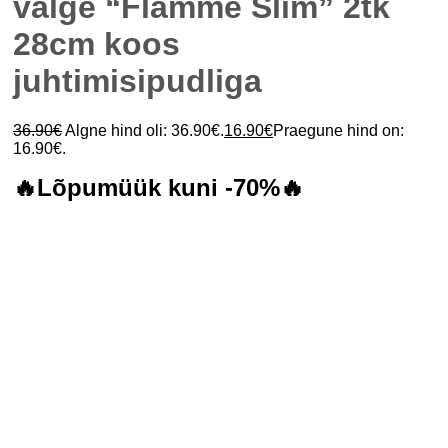
valge “Flamme Slim” 2tk
28cm koos
juhtimisipudliga
36.90
€
Algne hind oli: 36.90€.
16.90
€
Praegune hind on:
16.90€.
🔥Lõpumüük kuni -70%🔥