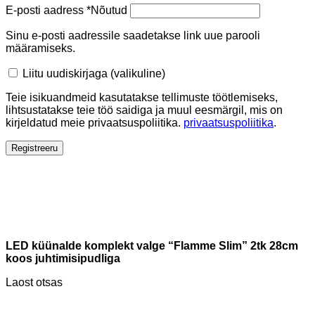
E-posti aadress
*
Nõutud
Sinu e-posti aadressile saadetakse link uue parooli
määramiseks.
Liitu uudiskirjaga
(valikuline)
Teie isikuandmeid kasutatakse tellimuste töötlemiseks,
lihtsustatakse teie töö saidiga ja muul eesmärgil, mis on
kirjeldatud meie privaatsuspoliitika.
privaatsuspoliitika
.
Registreeru
LED küünalde komplekt valge “Flamme Slim” 2tk 28cm
koos juhtimisipudliga
Laost otsas