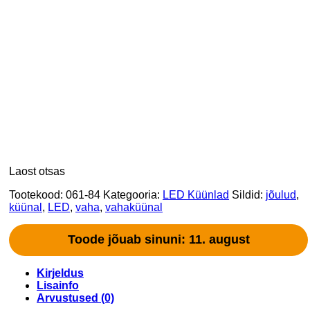
Laost otsas
Tootekood:
061-84
Kategooria:
LED Küünlad
Sildid:
jõulud
,
küünal
,
LED
,
vaha
,
vahaküünal
Toode jõuab sinuni: 11. august
Kirjeldus
Lisainfo
Arvustused (0)