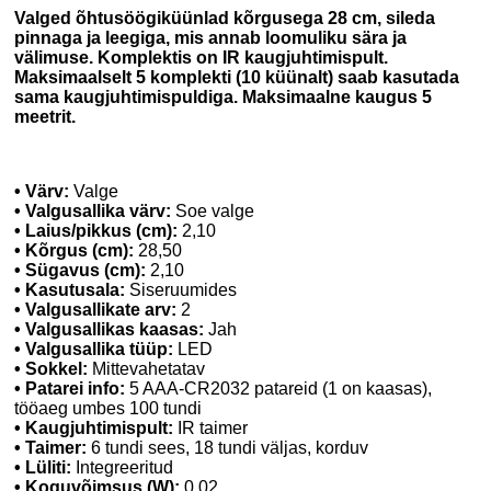
Valged õhtusöögiküünlad kõrgusega 28 cm, sileda
pinnaga ja leegiga, mis annab loomuliku sära ja
välimuse. Komplektis on IR kaugjuhtimispult.
Maksimaalselt 5 komplekti (10 küünalt) saab kasutada
sama kaugjuhtimispuldiga. Maksimaalne kaugus 5
meetrit.
• Värv:
Valge
• Valgusallika värv:
Soe valge
• Laius/pikkus (cm):
2,10
• Kõrgus (cm):
28,50
• Sügavus (cm):
2,10
• Kasutusala:
Siseruumides
• Valgusallikate arv:
2
• Valgusallikas kaasas:
Jah
• Valgusallika tüüp:
LED
• Sokkel:
Mittevahetatav
• Patarei info:
5 AAA-CR2032 patareid (1 on kaasas),
tööaeg umbes 100 tundi
• Kaugjuhtimispult:
IR taimer
• Taimer:
6 tundi sees, 18 tundi väljas, korduv
• Lüliti:
Integreeritud
• Koguvõimsus (W):
0,02