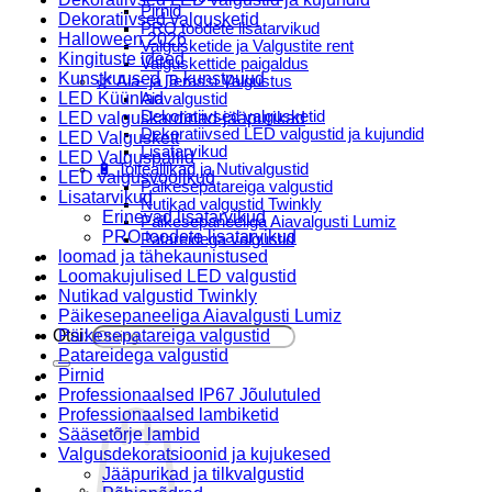
Pirnid
Dekoratiivsed valgusketid
PRO toodete lisatarvikud
Halloween 2026
Valgusketide ja Valgustite rent
Kingituste ideed
Valguskettide paigaldus
Kunstkuused ja kunstpuud
🌿 Aia- ja Terassi Valgustus
LED Küünlad
Aiavalgustid
Dekoratiivsed valgusketid
LED valguskardinad-jääpurikad
Dekoratiivsed LED valgustid ja kujundid
LED Valguskett
Lisatarvikud
LED Valguspallid
🔋 Toiteallikad ja Nutivalgustid
LED valgusvoolikud
Päikesepatareiga valgustid
Lisatarvikud
Nutikad valgustid Twinkly
Erinevad lisatarvikud
Päikesepaneeliga Aiavalgusti Lumiz
PRO toodete lisatarvikud
Patareidega valgustid
loomad ja tähekaunistused
Päikeselaternad Lumiz
Loomakujulised LED valgustid
Valguskettide paigaldus
Nutikad valgustid Twinkly
Blogi
Päikesepaneeliga Aiavalgusti Lumiz
Otsi:
Päikesepatareiga valgustid
Patareidega valgustid
Pirnid
Professionaalsed IP67 Jõulutuled
Professionaalsed lambiketid
Sääsetõrje lambid
Valgusdekoratsioonid ja kujukesed
Jääpurikad ja tilkvalgustid