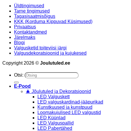
Üldtingimused
Tarne tingimused
Tagasisaatmisõigus
KKK (Korduma Kippuvad Küsimused)
Privaatsus
Kontaktandmed
Järelmaks
Blogi
Valgusketid toiteviisi järgi
Valgusdekoratsioonid ja kujukesed
Copyright 2026 ©
Joulutuled.ee
Otsi:
E-Pood
🎄 Jõulutuled ja Dekoratsioonid
LED Valguskett
LED valguskardinad-jääpurikad
Kunstkuused ja kunstpuud
Loomakujulised LED valgustid
LED Küünlad
LED Valguspallid
LED Pabertähed