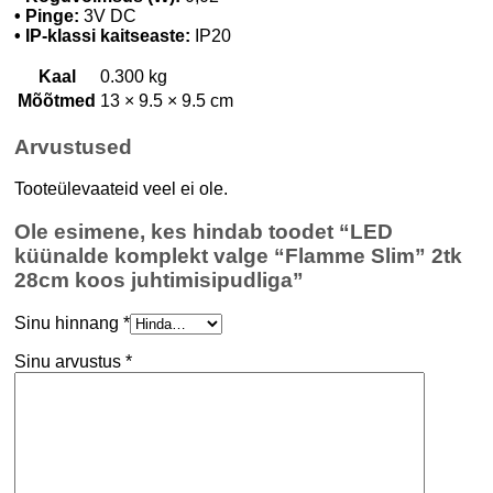
• Pinge:
3V DC
• IP-klassi kaitseaste:
IP20
Kaal
0.300 kg
Mõõtmed
13 × 9.5 × 9.5 cm
Arvustused
Tooteülevaateid veel ei ole.
Ole esimene, kes hindab toodet “LED
küünalde komplekt valge “Flamme Slim” 2tk
28cm koos juhtimisipudliga”
Sinu hinnang
*
Sinu arvustus
*