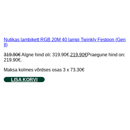
Nutikas lambikett RGB 20M 40 lampi Twinkly Festoon (Gen
II)
319.90
€
Algne hind oli: 319.90€.
219.90
€
Praegune hind on:
219.90€.
Maksa kolmes võrdses osas 3 x 73.30€
LISA KORVI