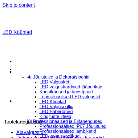
Skip to content
LED Küünlad
Menu
E-Pood
🎄 Jõulutuled ja Dekoratsioonid
LED Valguskett
LED valguskardinad-jääpurikad
Kunstkuused ja kunstpuud
Loomakujulised LED valgustid
LED Küünlad
LED Valguspallid
LED Pabertähed
Kingituste ideed
💡 Professionaalsed ja Erilahendused
Tootekategooriad
Professionaalsed IP67 Jõulutuled
Professionaalsed lambiketid
Aiavalgustid
LED valgusvoolikud
Dekoratiivsed LED valgustid ja kujundid