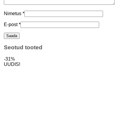
Nimetus
*
E-post
*
Seotud tooted
-31%
UUDIS!