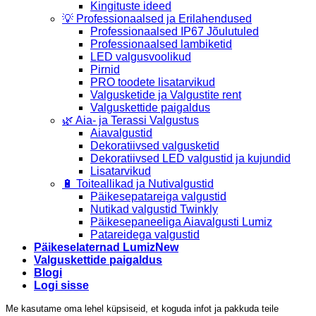
Kingituste ideed
💡 Professionaalsed ja Erilahendused
Professionaalsed IP67 Jõulutuled
Professionaalsed lambiketid
LED valgusvoolikud
Pirnid
PRO toodete lisatarvikud
Valgusketide ja Valgustite rent
Valguskettide paigaldus
🌿 Aia- ja Terassi Valgustus
Aiavalgustid
Dekoratiivsed valgusketid
Dekoratiivsed LED valgustid ja kujundid
Lisatarvikud
🔋 Toiteallikad ja Nutivalgustid
Päikesepatareiga valgustid
Nutikad valgustid Twinkly
Päikesepaneeliga Aiavalgusti Lumiz
Patareidega valgustid
Päikeselaternad Lumiz
Valguskettide paigaldus
Blogi
Logi sisse
Me kasutame oma lehel küpsiseid, et koguda infot ja pakkuda teile