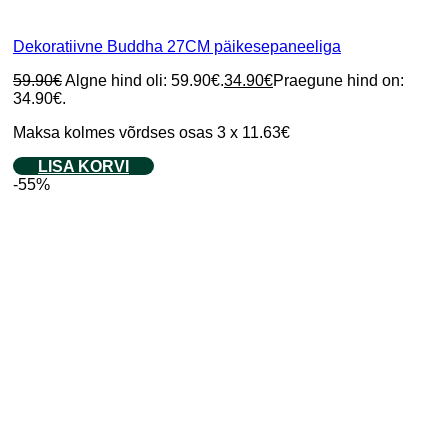
Dekoratiivne Buddha 27CM päikesepaneeliga
59.90
€
Algne hind oli: 59.90€.
34.90
€
Praegune hind on:
34.90€.
Maksa kolmes võrdses osas 3 x 11.63€
LISA KORVI
-55%