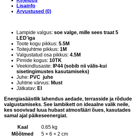
Kirjeldus
Lisainfo
Arvustused (0)
Lampide valgus:
soe valge, mille sees traat 5
LED’iga
Toote kogu pikkus:
5.5M
Toitejuhtme pikkus:
1M
Valgustatud osa pikkus:
4.5M
Pirnide kogus:
10TK
Veekindlusaste:
IP44 (sobib nii välis-kui
sisetingimustes kasutamiseks)
Juhe:
PVC juhe
Juhtme värvus:
Must
Jätkatav:
EI
Energiasäästlik lahendus aedade, terrasside ja rõdude
valgustamiseks. See lambikett on ideaalne valik neile,
kes soovivad luua hubast atmosfääri õues, kasutades
samal ajal päikeseenergiat.
Kaal
0.65 kg
Mõõtmed
5 × 6 × 2 cm