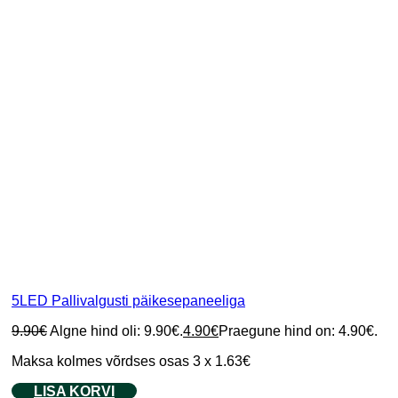
5LED Pallivalgusti päikesepaneeliga
9.90
€
Algne hind oli: 9.90€.
4.90
€
Praegune hind on: 4.90€.
Maksa kolmes võrdses osas 3 x 1.63€
LISA KORVI