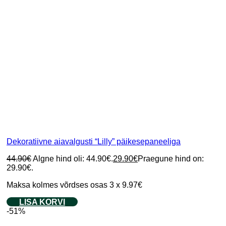
Dekoratiivne aiavalgusti “Lilly” päikesepaneeliga
44.90
€
Algne hind oli: 44.90€.
29.90
€
Praegune hind on:
29.90€.
Maksa kolmes võrdses osas 3 x 9.97€
LISA KORVI
-51%