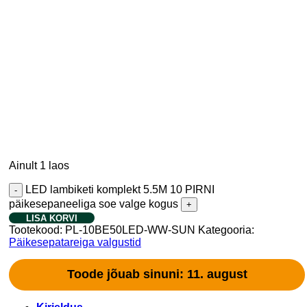
Ainult 1 laos
LED lambiketi komplekt 5.5M 10 PIRNI
päikesepaneeliga soe valge kogus
LISA KORVI
Tootekood:
PL-10BE50LED-WW-SUN
Kategooria:
Päikesepatareiga valgustid
Toode jõuab sinuni: 11. august