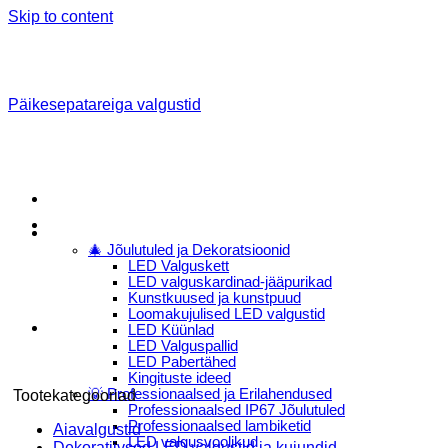
Skip to content
Päikesepatareiga valgustid
Menu
E-Pood
🎄 Jõulutuled ja Dekoratsioonid
LED Valguskett
LED valguskardinad-jääpurikad
Kunstkuused ja kunstpuud
Loomakujulised LED valgustid
LED Küünlad
LED Valguspallid
LED Pabertähed
Kingituste ideed
💡 Professionaalsed ja Erilahendused
Tootekategooriad
Professionaalsed IP67 Jõulutuled
Professionaalsed lambiketid
Aiavalgustid
LED valgusvoolikud
Dekoratiivsed LED valgustid ja kujundid