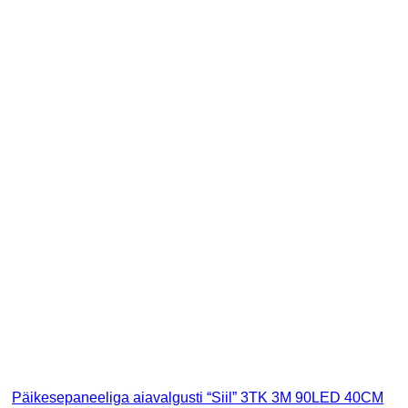
Päikesepaneeliga aiavalgusti “Siil” 3TK 3M 90LED 40CM