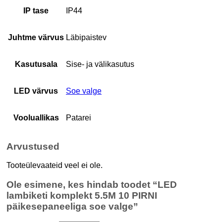
IP tase
IP44
Juhtme värvus
Läbipaistev
Kasutusala
Sise- ja välikasutus
LED värvus
Soe valge
Vooluallikas
Patarei
Arvustused
Tooteülevaateid veel ei ole.
Ole esimene, kes hindab toodet “LED
lambiketi komplekt 5.5M 10 PIRNI
päikesepaneeliga soe valge”