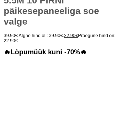
5.5M 10 PIRNI
päikesepaneeliga soe
valge
39.90
€
Algne hind oli: 39.90€.
22.90
€
Praegune hind on:
22.90€.
🔥Lõpumüük kuni -70%🔥