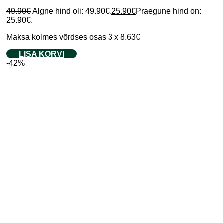
49.90
€
Algne hind oli: 49.90€.
25.90
€
Praegune hind on:
25.90€.
Maksa kolmes võrdses osas 3 x 8.63€
LISA KORVI
-42%