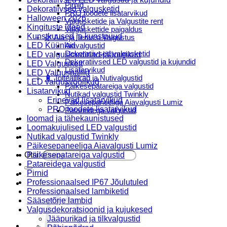
Pirnid
Dekoratiivsed valgusketid
PRO toodete lisatarvikud
Halloween 2026
Valgusketide ja Valgustite rent
Kingituste ideed
Valguskettide paigaldus
Kunstkuused ja kunstpuud
🌿 Aia- ja Terassi Valgustus
LED Küünlad
Aiavalgustid
Dekoratiivsed valgusketid
LED valguskardinad-jääpurikad
Dekoratiivsed LED valgustid ja kujundid
LED Valguskett
Lisatarvikud
LED Valguspallid
🔋 Toiteallikad ja Nutivalgustid
LED valgusvoolikud
Päikesepatareiga valgustid
Lisatarvikud
Nutikad valgustid Twinkly
Erinevad lisatarvikud
Päikesepaneeliga Aiavalgusti Lumiz
PRO toodete lisatarvikud
Patareidega valgustid
loomad ja tähekaunistused
Päikeselaternad Lumiz
Loomakujulised LED valgustid
Valguskettide paigaldus
Nutikad valgustid Twinkly
Blogi
Päikesepaneeliga Aiavalgusti Lumiz
Otsi:
Päikesepatareiga valgustid
Patareidega valgustid
Pirnid
Professionaalsed IP67 Jõulutuled
Professionaalsed lambiketid
Sääsetõrje lambid
Valgusdekoratsioonid ja kujukesed
Jääpurikad ja tilkvalgustid