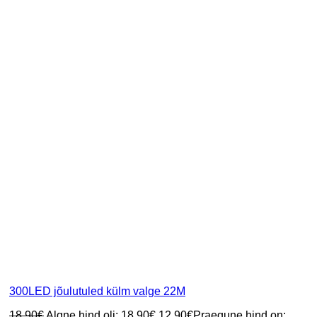
300LED jõulutuled külm valge 22M
18.90
€
Algne hind oli: 18.90€.
12.90
€
Praegune hind on: