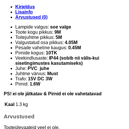
Kirjeldus
Lisainfo
Arvustused (0)
Lampide valgus:
soe valge
Toote kogu pikkus:
9M
Toitejuhtme pikkus:
5M
Valgustatud osa pikkus:
4.05M
Pesade vaheline kaugus:
0.45M
Pirnide kogus:
10TK
Veekindlusaste:
IP44 (sobib nii välis-kui
sisetingimustes kasutamiseks)
Juhe:
PVC juhe
Juhtme värvus:
Must
Trafo:
15V DC 3W
Pirnid:
1.6W
PS! ei ole jätkatav & Pirnid ei ole vahetatavad
Kaal
1.3 kg
Arvustused
Tooteülevaateid veel ei ole.