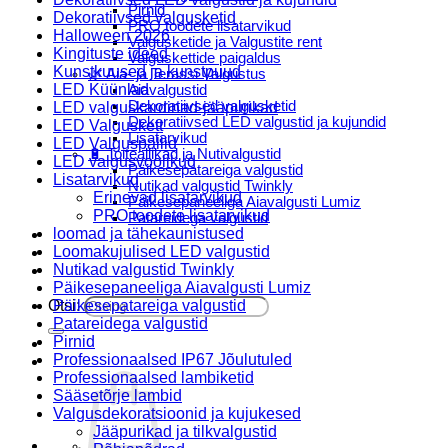
Pirnid
Dekoratiivsed valgusketid
PRO toodete lisatarvikud
Halloween 2026
Valgusketide ja Valgustite rent
Kingituste ideed
Valguskettide paigaldus
Kunstkuused ja kunstpuud
🌿 Aia- ja Terassi Valgustus
LED Küünlad
Aiavalgustid
Dekoratiivsed valgusketid
LED valguskardinad-jääpurikad
Dekoratiivsed LED valgustid ja kujundid
LED Valguskett
Lisatarvikud
LED Valguspallid
🔋 Toiteallikad ja Nutivalgustid
LED valgusvoolikud
Päikesepatareiga valgustid
Lisatarvikud
Nutikad valgustid Twinkly
Erinevad lisatarvikud
Päikesepaneeliga Aiavalgusti Lumiz
PRO toodete lisatarvikud
Patareidega valgustid
loomad ja tähekaunistused
Päikeselaternad Lumiz
Loomakujulised LED valgustid
Valguskettide paigaldus
Nutikad valgustid Twinkly
Blogi
Päikesepaneeliga Aiavalgusti Lumiz
Otsi:
Päikesepatareiga valgustid
Patareidega valgustid
Pirnid
Professionaalsed IP67 Jõulutuled
Professionaalsed lambiketid
Sääsetõrje lambid
Valgusdekoratsioonid ja kujukesed
Jääpurikad ja tilkvalgustid