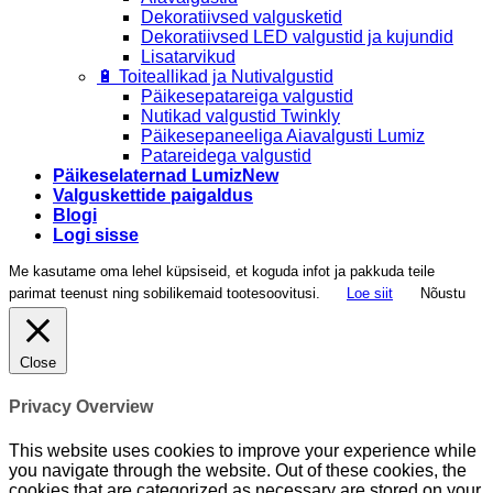
Dekoratiivsed valgusketid
Dekoratiivsed LED valgustid ja kujundid
Lisatarvikud
🔋 Toiteallikad ja Nutivalgustid
Päikesepatareiga valgustid
Nutikad valgustid Twinkly
Päikesepaneeliga Aiavalgusti Lumiz
Patareidega valgustid
Päikeselaternad Lumiz
Valguskettide paigaldus
Blogi
Logi sisse
Me kasutame oma lehel küpsiseid, et koguda infot ja pakkuda teile
parimat teenust ning sobilikemaid tootesoovitusi.
Loe siit
Nõustu
Close
Privacy Overview
This website uses cookies to improve your experience while
you navigate through the website. Out of these cookies, the
cookies that are categorized as necessary are stored on your