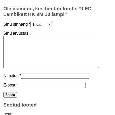
Ole esimene, kes hindab toodet “LED
Lambikett HK 9M 10 lampi”
Sinu hinnang
*
Sinu arvustus
*
Nimetus
*
E-post
*
Seotud tooted
-32%