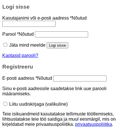
Logi sisse
Kasutajanimi või e-posti aadress
*
Nõutud
Parool
*
Nõutud
Jäta mind meelde
Logi sisse
Kaotasid parooli?
Registreeru
E-posti aadress
*
Nõutud
Sinu e-posti aadressile saadetakse link uue parooli
määramiseks.
Liitu uudiskirjaga
(valikuline)
Teie isikuandmeid kasutatakse tellimuste töötlemiseks,
lihtsustatakse teie töö saidiga ja muul eesmärgil, mis on
kirjeldatud meie privaatsuspoliitika.
privaatsuspoliitika
.