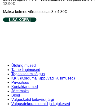
12.90€.
Maksa kolmes võrdses osas 3 x 4.30€
LISA KORVI
Üldtingimused
Tarne tingimused
Tagasisaatmisõigus
KKK (Korduma Kippuvad Küsimused)
Privaatsus
Kontaktandmed
Järelmaks
Blogi
Valgusketid toiteviisi järgi
Valgusdekoratsioonid ja kujukesed