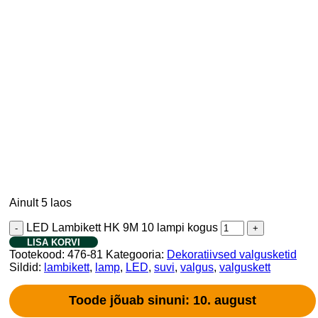
Ainult 5 laos
LED Lambikett HK 9M 10 lampi kogus
LISA KORVI
Tootekood:
476-81
Kategooria:
Dekoratiivsed valgusketid
Sildid:
lambikett
,
lamp
,
LED
,
suvi
,
valgus
,
valguskett
Toode jõuab sinuni: 10. august