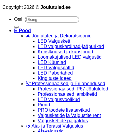
Copyright 2026 ©
Joulutuled.ee
Otsi:
E-Pood
🎄 Jõulutuled ja Dekoratsioonid
LED Valguskett
LED valguskardinad-jääpurikad
Kunstkuused ja kunstpuud
Loomakujulised LED valgustid
LED Küünlad
LED Valguspallid
LED Pabertähed
Kingituste ideed
💡 Professionaalsed ja Erilahendused
Professionaalsed IP67 Jõulutuled
Professionaalsed lambiketid
LED valgusvoolikud
Pirnid
PRO toodete lisatarvikud
Valgusketide ja Valgustite rent
Valguskettide paigaldus
🌿 Aia- ja Terassi Valgustus
Aiavalgustid