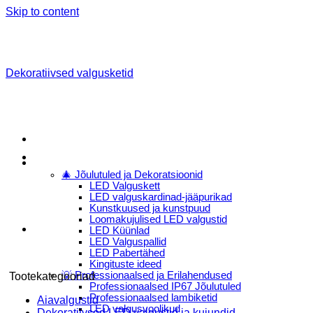
Skip to content
Dekoratiivsed valgusketid
Menu
E-Pood
🎄 Jõulutuled ja Dekoratsioonid
LED Valguskett
LED valguskardinad-jääpurikad
Kunstkuused ja kunstpuud
Loomakujulised LED valgustid
LED Küünlad
LED Valguspallid
LED Pabertähed
Kingituste ideed
💡 Professionaalsed ja Erilahendused
Tootekategooriad
Professionaalsed IP67 Jõulutuled
Professionaalsed lambiketid
Aiavalgustid
LED valgusvoolikud
Dekoratiivsed LED valgustid ja kujundid