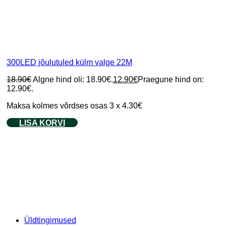
300LED jõulutuled külm valge 22M
18.90
€
Algne hind oli: 18.90€.
12.90
€
Praegune hind on:
12.90€.
Maksa kolmes võrdses osas 3 x 4.30€
LISA KORVI
Üldtingimused