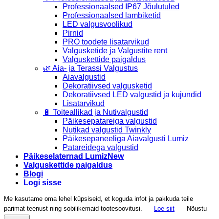
Professionaalsed IP67 Jõulutuled
Professionaalsed lambiketid
LED valgusvoolikud
Pirnid
PRO toodete lisatarvikud
Valgusketide ja Valgustite rent
Valguskettide paigaldus
🌿 Aia- ja Terassi Valgustus
Aiavalgustid
Dekoratiivsed valgusketid
Dekoratiivsed LED valgustid ja kujundid
Lisatarvikud
🔋 Toiteallikad ja Nutivalgustid
Päikesepatareiga valgustid
Nutikad valgustid Twinkly
Päikesepaneeliga Aiavalgusti Lumiz
Patareidega valgustid
Päikeselaternad Lumiz
Valguskettide paigaldus
Blogi
Logi sisse
Me kasutame oma lehel küpsiseid, et koguda infot ja pakkuda teile
parimat teenust ning sobilikemaid tootesoovitusi.
Loe siit
Nõustu