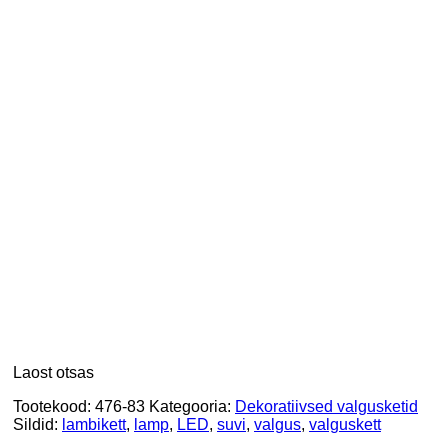
Laost otsas
Tootekood:
476-83
Kategooria:
Dekoratiivsed valgusketid
Sildid:
lambikett
,
lamp
,
LED
,
suvi
,
valgus
,
valguskett