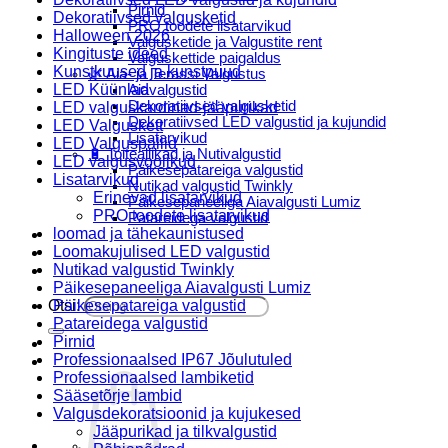
Pirnid
Dekoratiivsed valgusketid
PRO toodete lisatarvikud
Halloween 2026
Valgusketide ja Valgustite rent
Kingituste ideed
Valguskettide paigaldus
Kunstkuused ja kunstpuud
🌿 Aia- ja Terassi Valgustus
LED Küünlad
Aiavalgustid
Dekoratiivsed valgusketid
LED valguskardinad-jääpurikad
Dekoratiivsed LED valgustid ja kujundid
LED Valguskett
Lisatarvikud
LED Valguspallid
🔋 Toiteallikad ja Nutivalgustid
LED valgusvoolikud
Päikesepatareiga valgustid
Lisatarvikud
Nutikad valgustid Twinkly
Erinevad lisatarvikud
Päikesepaneeliga Aiavalgusti Lumiz
PRO toodete lisatarvikud
Patareidega valgustid
loomad ja tähekaunistused
Päikeselaternad Lumiz
Loomakujulised LED valgustid
Valguskettide paigaldus
Nutikad valgustid Twinkly
Blogi
Päikesepaneeliga Aiavalgusti Lumiz
Otsi:
Päikesepatareiga valgustid
Patareidega valgustid
Pirnid
Professionaalsed IP67 Jõulutuled
Professionaalsed lambiketid
Sääsetõrje lambid
Valgusdekoratsioonid ja kujukesed
Jääpurikad ja tilkvalgustid