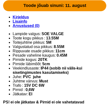
Toode jõuab sinuni: 11. august
Kirjeldus
Lisainfo
Arvustused (0)
Lampide valgus:
SOE VALGE
Toote kogu pikkus :
13.55M
Toitejuhtme pikkus:
5M
Valgustatud osa pikkus:
8.55M
Rippuvate osade pikkus:
11cm
Pesade vaheline kaugus:
0.45M
Pirnide kogus:
20TK
Pirnide läbimõõt:
5cm
Veekindlusaste:
IP44 (sobib nii välis-kui
sisetingimustes kasutamiseks)
Juhe:
PVC juhe
Juhtme värvus:
Must
Trafo :
15V DC 6W
Pirnid :
0,6W
Jätkatav:
EI
PS! ei ole jätkatav & Pirnid ei ole vahetatavad