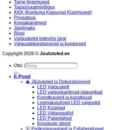
Tarne tingimused
Tagasisaatmisõigus
KKK (Korduma Kippuvad Küsimused)
Privaatsus
Kontaktandmed
Järelmaks
Blogi
Valgusketid toiteviisi järgi
Valgusdekoratsioonid ja kujukesed
Copyright 2026 ©
Joulutuled.ee
Otsi:
E-Pood
🎄 Jõulutuled ja Dekoratsioonid
LED Valguskett
LED valguskardinad-jääpurikad
Kunstkuused ja kunstpuud
Loomakujulised LED valgustid
LED Küünlad
LED Valguspallid
LED Pabertähed
Kingituste ideed
💡 Professionaalsed ja Erilahendused