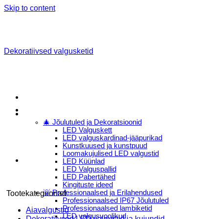
Skip to content
Dekoratiivsed valgusketid
Menu
E-Pood
🎄 Jõulutuled ja Dekoratsioonid
LED Valguskett
LED valguskardinad-jääpurikad
Kunstkuused ja kunstpuud
Loomakujulised LED valgustid
LED Küünlad
LED Valguspallid
LED Pabertähed
Kingituste ideed
💡 Professionaalsed ja Erilahendused
Tootekategooriad
Professionaalsed IP67 Jõulutuled
Professionaalsed lambiketid
Aiavalgustid
LED valgusvoolikud
Dekoratiivsed LED valgustid ja kujundid