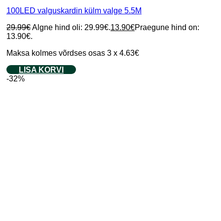
100LED valguskardin külm valge 5.5M
29.99
€
Algne hind oli: 29.99€.
13.90
€
Praegune hind on:
13.90€.
Maksa kolmes võrdses osas 3 x 4.63€
LISA KORVI
-32%