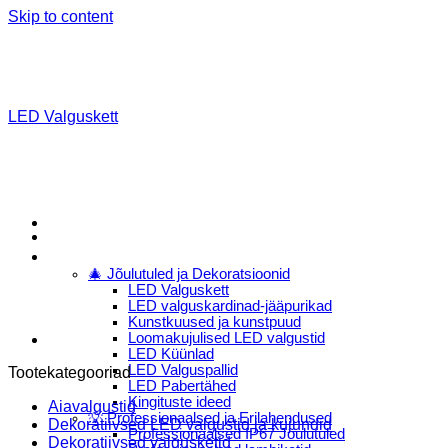
Skip to content
LED Valguskett
Menu
E-Pood
🎄 Jõulutuled ja Dekoratsioonid
LED Valguskett
LED valguskardinad-jääpurikad
Kunstkuused ja kunstpuud
Loomakujulised LED valgustid
LED Küünlad
LED Valguspallid
Tootekategooriad
LED Pabertähed
Kingituste ideed
Aiavalgustid
💡 Professionaalsed ja Erilahendused
Dekoratiivsed LED valgustid ja kujundid
Professionaalsed IP67 Jõulutuled
Dekoratiivsed valgusketid