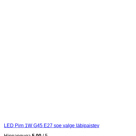
LED Pirn 1W G45 E27 soe valge läbipaistev
Hinnanguga
5.00
/ 5