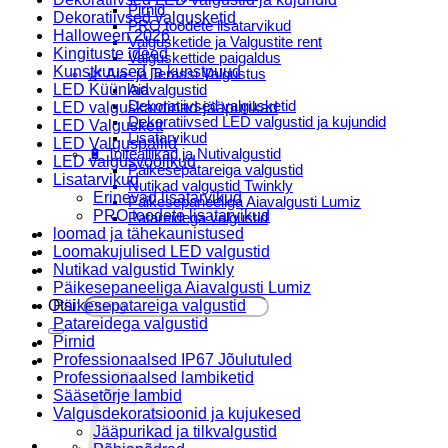
Pirnid
Dekoratiivsed valgusketid
PRO toodete lisatarvikud
Halloween 2026
Valgusketide ja Valgustite rent
Kingituste ideed
Valguskettide paigaldus
Kunstkuused ja kunstpuud
🌿 Aia- ja Terassi Valgustus
LED Küünlad
Aiavalgustid
Dekoratiivsed valgusketid
LED valguskardinad-jääpurikad
Dekoratiivsed LED valgustid ja kujundid
LED Valguskett
Lisatarvikud
LED Valguspallid
🔋 Toiteallikad ja Nutivalgustid
LED valgusvoolikud
Päikesepatareiga valgustid
Lisatarvikud
Nutikad valgustid Twinkly
Erinevad lisatarvikud
Päikesepaneeliga Aiavalgusti Lumiz
PRO toodete lisatarvikud
Patareidega valgustid
loomad ja tähekaunistused
Päikeselaternad Lumiz
Loomakujulised LED valgustid
Valguskettide paigaldus
Nutikad valgustid Twinkly
Blogi
Päikesepaneeliga Aiavalgusti Lumiz
Otsi:
Päikesepatareiga valgustid
Patareidega valgustid
Pirnid
Professionaalsed IP67 Jõulutuled
Professionaalsed lambiketid
Sääsetõrje lambid
Valgusdekoratsioonid ja kujukesed
Jääpurikad ja tilkvalgustid