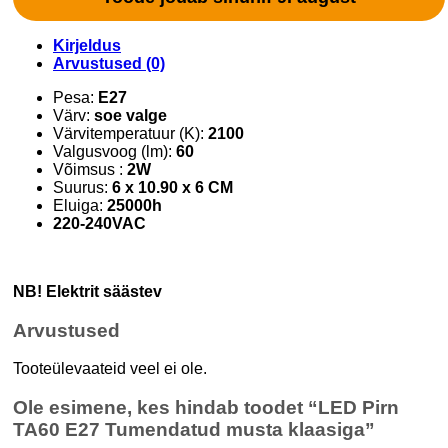
Kirjeldus
Arvustused (0)
Pesa:
E27
Värv:
soe valge
Värvitemperatuur (K):
2100
Valgusvoog (lm):
60
Võimsus :
2W
Suurus:
6 x 10.90 x 6 CM
Eluiga:
25000h
220-240VAC
NB! Elektrit säästev
Arvustused
Tooteülevaateid veel ei ole.
Ole esimene, kes hindab toodet “LED Pirn
TA60 E27 Tumendatud musta klaasiga”