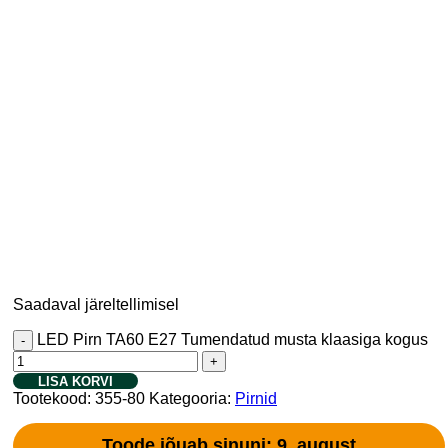
Saadaval järeltellimisel
LED Pirn TA60 E27 Tumendatud musta klaasiga kogus
LISA KORVI
Tootekood:
355-80
Kategooria:
Pirnid
Toode jõuab sinuni: 9. august