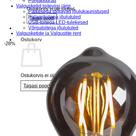
Põhjapõdrad
Valgusketid toiteviisi järgi
Ostukorvis ei ole tooteid.
Päikesega töötavad jõulukaunistused
Patareitoitega jõulutuled
Tagasi poodi
USB-toitega LED-tulekesed
Võrgutoitega jõulutuled
Valgusketide ja Valgustite rent
Ostukorv
-28%
Ostukorvis ei ole tooteid.
Tagasi poodi