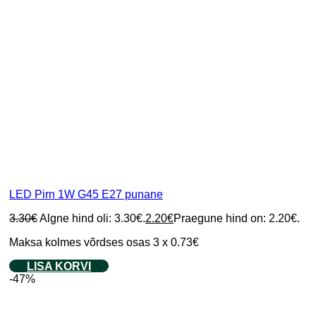
LED Pirn 1W G45 E27 punane
3.30
€
Algne hind oli: 3.30€.
2.20
€
Praegune hind on: 2.20€.
Maksa kolmes võrdses osas 3 x 0.73€
LISA KORVI
-47%