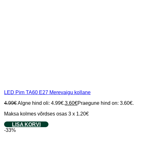
LED Pirn TA60 E27 Merevaigu kollane
4.99
€
Algne hind oli: 4.99€.
3.60
€
Praegune hind on: 3.60€.
Maksa kolmes võrdses osas 3 x 1.20€
LISA KORVI
-33%