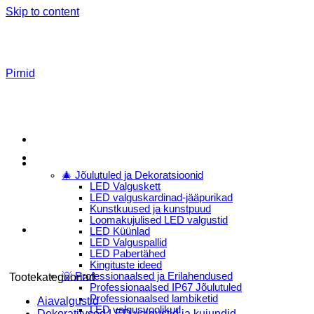
Skip to content
Pirnid
Menu
E-Pood
🎄 Jõulutuled ja Dekoratsioonid
LED Valguskett
LED valguskardinad-jääpurikad
Kunstkuused ja kunstpuud
Loomakujulised LED valgustid
LED Küünlad
LED Valguspallid
LED Pabertähed
Kingituste ideed
💡 Professionaalsed ja Erilahendused
Tootekategooriad
Professionaalsed IP67 Jõulutuled
Professionaalsed lambiketid
Aiavalgustid
LED valgusvoolikud
Dekoratiivsed LED valgustid ja kujundid