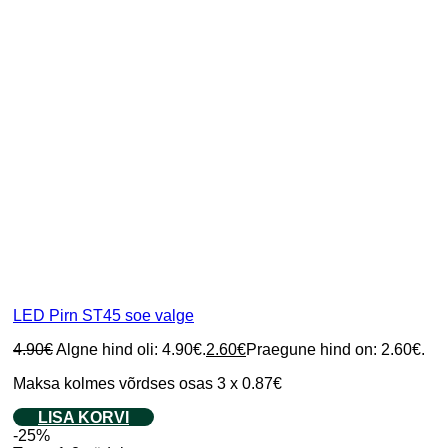
LED Pirn ST45 soe valge
4.90
€
Algne hind oli: 4.90€.
2.60
€
Praegune hind on: 2.60€.
Maksa kolmes võrdses osas 3 x 0.87€
LISA KORVI
-25%