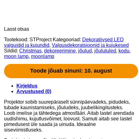
Laost otsas
Tootekood:
STProject
Kategooriad:
Dekoratiivsed LED
valgustid ja kujundid
,
Valgusdekoratsioonid ja kujukesed
Sildid:
Christmas
,
dekoreerimine
,
jõulud
,
jõulutuled
,
kodu
,
moon lamp
,
moonlamp
Toode jõuab sinuni: 10. august
Kirjeldus
Arvustused (0)
Projektor sobib suurepäraselt sünnipäevadeks, pidudeks,
tubade kaunistamiseks, jõuludeks, juubelikingitusteks.
Loob imelise ja tähtedega atmosfääri. Aitab lastel arendada
uudishimu, kujutlusvõimet, loovust. Samuti aitab see lastel
pimedusest üle saada ja uinuda. Ideaalne
siseviimistluseks.