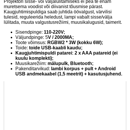
Projektori sisse- või väljalülitamiseks ei pea te enam
muretsema voodist või diivanist tõusmise pärast.
Kaugjuhtimispuldiga saab juhtida öövalgust, värvilisi
tulesid, reguleerida heledust, lampi vabalt sisse/välja
lülitada, muuta valgustusrežiimi, muusikalugusid, taimerit.
Sisendpinge:
110-220V;
Väljundpinge: 5
V / 2000MA;
Toote võimsus:
RGBW2 * 3W (kokku 6W);
Toide:
toide USB-kaabli kaudu;
Kaugjuhtimispuldi patarei: 2 x AAA patareid (ei
kuulu komplekti);
Muusikarežiim:
mälupulk, Bluetooth;
Pakenditarvikud:
lambi korpus + pult + Android
USB andmekaabel (1,5 meetrit) + kasutusjuhend.