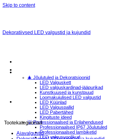
Skip to content
Dekoratiivsed LED valgustid ja kujundid
Menu
E-Pood
🎄 Jõulutuled ja Dekoratsioonid
LED Valguskett
LED valguskardinad-jääpurikad
Kunstkuused ja kunstpuud
Loomakujulised LED valgustid
LED Küünlad
LED Valguspallid
LED Pabertähed
Kingituste ideed
💡 Professionaalsed ja Erilahendused
Tootekategooriad
Professionaalsed IP67 Jõulutuled
Professionaalsed lambiketid
Aiavalgustid
LED valgusvoolikud
Dekoratiivsed LED valgustid ja kujundid