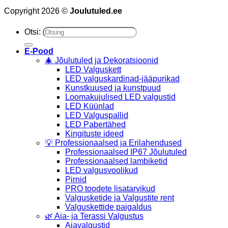
Copyright 2026 ©
Joulutuled.ee
Otsi:
E-Pood
🎄 Jõulutuled ja Dekoratsioonid
LED Valguskett
LED valguskardinad-jääpurikad
Kunstkuused ja kunstpuud
Loomakujulised LED valgustid
LED Küünlad
LED Valguspallid
LED Pabertähed
Kingituste ideed
💡 Professionaalsed ja Erilahendused
Professionaalsed IP67 Jõulutuled
Professionaalsed lambiketid
LED valgusvoolikud
Pirnid
PRO toodete lisatarvikud
Valgusketide ja Valgustite rent
Valguskettide paigaldus
🌿 Aia- ja Terassi Valgustus
Aiavalgustid