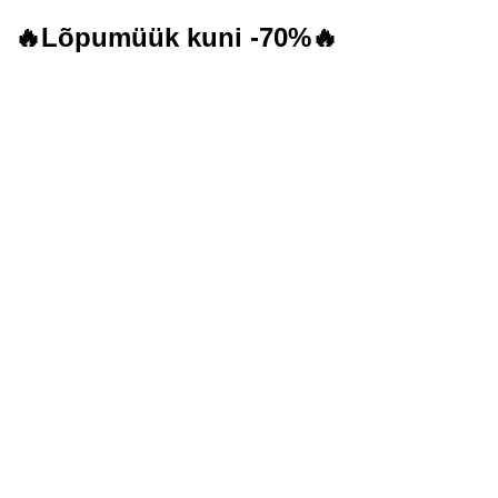
🔥Lõpumüük kuni -70%🔥