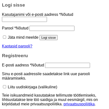
Logi sisse
Kasutajanimi või e-posti aadress
*
Nõutud
Parool
*
Nõutud
Jäta mind meelde
Logi sisse
Kaotasid parooli?
Registreeru
E-posti aadress
*
Nõutud
Sinu e-posti aadressile saadetakse link uue parooli
määramiseks.
Liitu uudiskirjaga
(valikuline)
Teie isikuandmeid kasutatakse tellimuste töötlemiseks,
lihtsustatakse teie töö saidiga ja muul eesmärgil, mis on
kirjeldatud meie privaatsuspoliitika.
privaatsuspoliitika
.