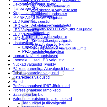
Pirnid
Dekoratiivsed valgusketid
PRO toodete lisatarvikud
Halloween 2026
Valgusketide ja Valgustite rent
Kingituste ideed
Valguskettide paigaldus
Kunstkuused ja kunstpuud
🌿 Aia- ja Terassi Valgustus
LED Küünlad
Aiavalgustid
Dekoratiivsed valgusketid
LED valguskardinad-jääpurikad
Dekoratiivsed LED valgustid ja kujundid
LED Valguskett
Lisatarvikud
LED Valguspallid
🔋 Toiteallikad ja Nutivalgustid
LED valgusvoolikud
Päikesepatareiga valgustid
Lisatarvikud
Nutikad valgustid Twinkly
Erinevad lisatarvikud
Päikesepaneeliga Aiavalgusti Lumiz
PRO toodete lisatarvikud
Patareidega valgustid
loomad ja tähekaunistused
Päikeselaternad Lumiz
Loomakujulised LED valgustid
Valguskettide paigaldus
Nutikad valgustid Twinkly
Blogi
Päikesepaneeliga Aiavalgusti Lumiz
Otsi:
Päikesepatareiga valgustid
Patareidega valgustid
Pirnid
Professionaalsed IP67 Jõulutuled
Professionaalsed lambiketid
Sääsetõrje lambid
Valgusdekoratsioonid ja kujukesed
Jääpurikad ja tilkvalgustid