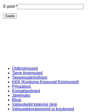
E-post
*
Üldtingimused
Tarne tingimused
Tagasisaatmisõigus
KKK (Korduma Kippuvad Küsimused)
Privaatsus
Kontaktandmed
Järelmaks
Blogi
Valgusketid toiteviisi järgi
Valgusdekoratsioonid ja kujukesed