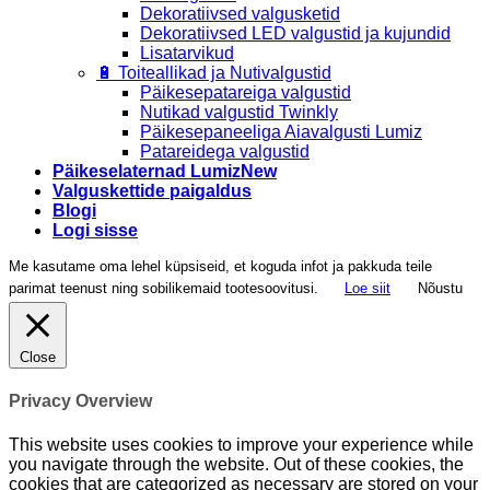
Dekoratiivsed valgusketid
Dekoratiivsed LED valgustid ja kujundid
Lisatarvikud
🔋 Toiteallikad ja Nutivalgustid
Päikesepatareiga valgustid
Nutikad valgustid Twinkly
Päikesepaneeliga Aiavalgusti Lumiz
Patareidega valgustid
Päikeselaternad Lumiz
Valguskettide paigaldus
Blogi
Logi sisse
Me kasutame oma lehel küpsiseid, et koguda infot ja pakkuda teile
parimat teenust ning sobilikemaid tootesoovitusi.
Loe siit
Nõustu
Close
Privacy Overview
This website uses cookies to improve your experience while
you navigate through the website. Out of these cookies, the
cookies that are categorized as necessary are stored on your