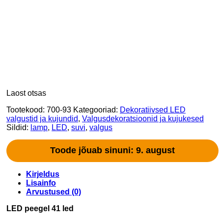
Laost otsas
Tootekood:
700-93
Kategooriad:
Dekoratiivsed LED
valgustid ja kujundid
,
Valgusdekoratsioonid ja kujukesed
Sildid:
lamp
,
LED
,
suvi
,
valgus
Toode jõuab sinuni: 9. august
Kirjeldus
Lisainfo
Arvustused (0)
LED peegel 41 led