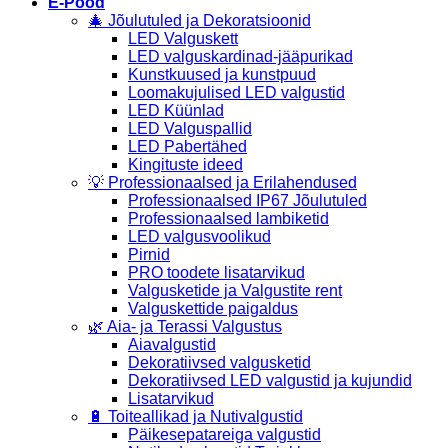
E-Pood
🎄 Jõulutuled ja Dekoratsioonid
LED Valguskett
LED valguskardinad-jääpurikad
Kunstkuused ja kunstpuud
Loomakujulised LED valgustid
LED Küünlad
LED Valguspallid
LED Pabertähed
Kingituste ideed
💡 Professionaalsed ja Erilahendused
Professionaalsed IP67 Jõulutuled
Professionaalsed lambiketid
LED valgusvoolikud
Pirnid
PRO toodete lisatarvikud
Valgusketide ja Valgustite rent
Valguskettide paigaldus
🌿 Aia- ja Terassi Valgustus
Aiavalgustid
Dekoratiivsed valgusketid
Dekoratiivsed LED valgustid ja kujundid
Lisatarvikud
🔋 Toiteallikad ja Nutivalgustid
Päikesepatareiga valgustid