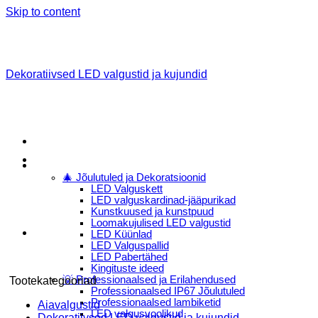
Skip to content
Dekoratiivsed LED valgustid ja kujundid
Menu
E-Pood
🎄 Jõulutuled ja Dekoratsioonid
LED Valguskett
LED valguskardinad-jääpurikad
Kunstkuused ja kunstpuud
Loomakujulised LED valgustid
LED Küünlad
LED Valguspallid
LED Pabertähed
Kingituste ideed
💡 Professionaalsed ja Erilahendused
Tootekategooriad
Professionaalsed IP67 Jõulutuled
Professionaalsed lambiketid
Aiavalgustid
LED valgusvoolikud
Dekoratiivsed LED valgustid ja kujundid