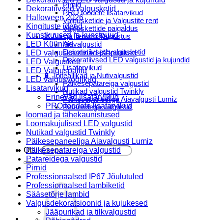
Pirnid
Dekoratiivsed valgusketid
PRO toodete lisatarvikud
Halloween 2026
Valgusketide ja Valgustite rent
Kingituste ideed
Valguskettide paigaldus
Kunstkuused ja kunstpuud
🌿 Aia- ja Terassi Valgustus
LED Küünlad
Aiavalgustid
Dekoratiivsed valgusketid
LED valguskardinad-jääpurikad
Dekoratiivsed LED valgustid ja kujundid
LED Valguskett
Lisatarvikud
LED Valguspallid
🔋 Toiteallikad ja Nutivalgustid
LED valgusvoolikud
Päikesepatareiga valgustid
Lisatarvikud
Nutikad valgustid Twinkly
Erinevad lisatarvikud
Päikesepaneeliga Aiavalgusti Lumiz
PRO toodete lisatarvikud
Patareidega valgustid
loomad ja tähekaunistused
Päikeselaternad Lumiz
Loomakujulised LED valgustid
Valguskettide paigaldus
Nutikad valgustid Twinkly
Blogi
Päikesepaneeliga Aiavalgusti Lumiz
Otsi:
Päikesepatareiga valgustid
Patareidega valgustid
Pirnid
Professionaalsed IP67 Jõulutuled
Professionaalsed lambiketid
Sääsetõrje lambid
Valgusdekoratsioonid ja kujukesed
Jääpurikad ja tilkvalgustid