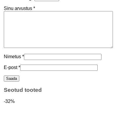
Sinu arvustus
*
Nimetus
*
E-post
*
Seotud tooted
-32%