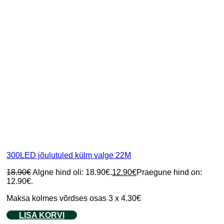
300LED jõulutuled külm valge 22M
18.90
€
Algne hind oli: 18.90€.
12.90
€
Praegune hind on:
12.90€.
Maksa kolmes võrdses osas 3 x 4.30€
LISA KORVI