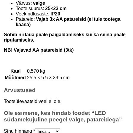
Värvus:
valge
Toote suurus:
25×23 cm
Veekindlusaste:
IP20
Patareid:
Vajab 3x AA patareisid (ei tule tootega
kaasa)
Sobib nii laua peale paigaldamiseks kui ka seina peale
riputamiseks.
NB! Vajavad AA patareisid (3tk)
Kaal
0.570 kg
Mõõtmed
25.5 × 5.5 × 23.5 cm
Arvustused
Tooteülevaateid veel ei ole.
Ole esimene, kes hindab toodet “LED
südamekujuline peegel valge, patareidega”
Sinu hinnang
*