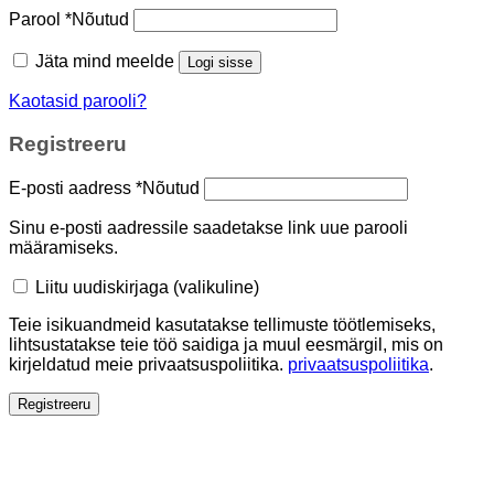
Parool
*
Nõutud
Jäta mind meelde
Logi sisse
Kaotasid parooli?
Registreeru
E-posti aadress
*
Nõutud
Sinu e-posti aadressile saadetakse link uue parooli
määramiseks.
Liitu uudiskirjaga
(valikuline)
Teie isikuandmeid kasutatakse tellimuste töötlemiseks,
lihtsustatakse teie töö saidiga ja muul eesmärgil, mis on
kirjeldatud meie privaatsuspoliitika.
privaatsuspoliitika
.
Registreeru