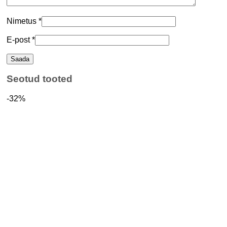
Nimetus
*
E-post
*
Seotud tooted
-32%