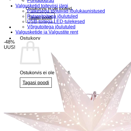
Põhjapõdrad
Valgusketid toiteviisi järgi
Ostukorvis ei ole tooteid.
Päikesega töötavad jõulukaunistused
Patareitoitega jõulutuled
Tagasi poodi
USB-toitega LED-tulekesed
Võrgutoitega jõulutuled
Valgusketide ja Valgustite rent
Ostukorv
-48%
UUS!
Ostukorvis ei ole tooteid.
Tagasi poodi