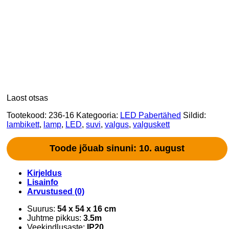
Laost otsas
Tootekood:
236-16
Kategooria:
LED Pabertähed
Sildid:
lambikett
,
lamp
,
LED
,
suvi
,
valgus
,
valguskett
Toode jõuab sinuni: 10. august
Kirjeldus
Lisainfo
Arvustused (0)
Suurus:
54 x 54 x 16 cm
Juhtme pikkus:
3.5m
Veekindlusaste:
IP20