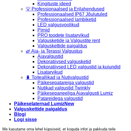
Kingituste ideed
💡 Professionaalsed ja Erilahendused
Professionaalsed IP67 Jõulutuled
Professionaalsed lambiketid
LED valgusvoolikud
Pirnid
PRO toodete lisatarvikud
Valgusketide ja Valgustite rent
Valguskettide paigaldus
🌿 Aia- ja Terassi Valgustus
Aiavalgustid
Dekoratiivsed valgusketid
Dekoratiivsed LED valgustid ja kujundid
Lisatarvikud
🔋 Toiteallikad ja Nutivalgustid
Päikesepatareiga valgustid
Nutikad valgustid Twinkly
Päikesepaneeliga Aiavalgusti Lumiz
Patareidega valgustid
Päikeselaternad Lumiz
Valguskettide paigaldus
Blogi
Logi sisse
Me kasutame oma lehel küpsiseid, et koguda infot ja pakkuda teile