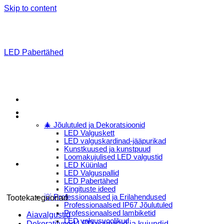
Skip to content
LED Pabertähed
Menu
E-Pood
🎄 Jõulutuled ja Dekoratsioonid
LED Valguskett
LED valguskardinad-jääpurikad
Kunstkuused ja kunstpuud
Loomakujulised LED valgustid
LED Küünlad
LED Valguspallid
LED Pabertähed
Kingituste ideed
💡 Professionaalsed ja Erilahendused
Tootekategooriad
Professionaalsed IP67 Jõulutuled
Professionaalsed lambiketid
Aiavalgustid
LED valgusvoolikud
Dekoratiivsed LED valgustid ja kujundid