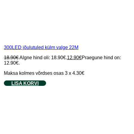
300LED jõulutuled külm valge 22M
18.90
€
Algne hind oli: 18.90€.
12.90
€
Praegune hind on:
12.90€.
Maksa kolmes võrdses osas 3 x 4.30€
LISA KORVI