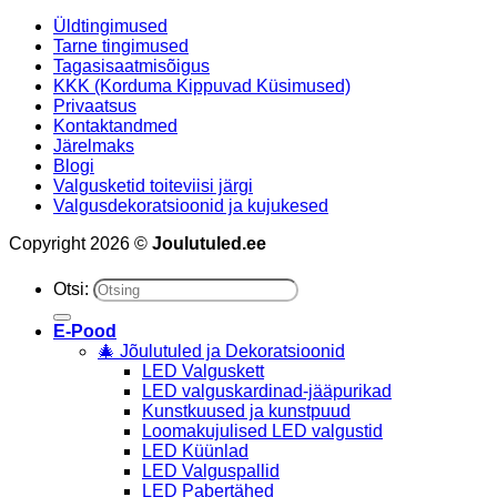
Üldtingimused
Tarne tingimused
Tagasisaatmisõigus
KKK (Korduma Kippuvad Küsimused)
Privaatsus
Kontaktandmed
Järelmaks
Blogi
Valgusketid toiteviisi järgi
Valgusdekoratsioonid ja kujukesed
Copyright 2026 ©
Joulutuled.ee
Otsi:
E-Pood
🎄 Jõulutuled ja Dekoratsioonid
LED Valguskett
LED valguskardinad-jääpurikad
Kunstkuused ja kunstpuud
Loomakujulised LED valgustid
LED Küünlad
LED Valguspallid
LED Pabertähed