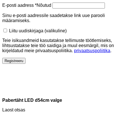
E-posti aadress
*
Nõutud
Sinu e-posti aadressile saadetakse link uue parooli
määramiseks.
Liitu uudiskirjaga
(valikuline)
Teie isikuandmeid kasutatakse tellimuste töötlemiseks,
lihtsustatakse teie töö saidiga ja muul eesmärgil, mis on
kirjeldatud meie privaatsuspoliitika.
privaatsuspoliitika
.
Registreeru
Pabertäht LED d54cm valge
Laost otsas