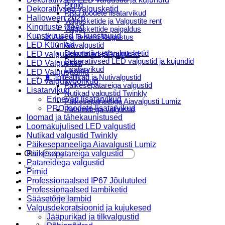
Pirnid
Dekoratiivsed valgusketid
PRO toodete lisatarvikud
Halloween 2026
Valgusketide ja Valgustite rent
Kingituste ideed
Valguskettide paigaldus
Kunstkuused ja kunstpuud
🌿 Aia- ja Terassi Valgustus
LED Küünlad
Aiavalgustid
Dekoratiivsed valgusketid
LED valguskardinad-jääpurikad
Dekoratiivsed LED valgustid ja kujundid
LED Valguskett
Lisatarvikud
LED Valguspallid
🔋 Toiteallikad ja Nutivalgustid
LED valgusvoolikud
Päikesepatareiga valgustid
Lisatarvikud
Nutikad valgustid Twinkly
Erinevad lisatarvikud
Päikesepaneeliga Aiavalgusti Lumiz
PRO toodete lisatarvikud
Patareidega valgustid
loomad ja tähekaunistused
Päikeselaternad Lumiz
Loomakujulised LED valgustid
Valguskettide paigaldus
Nutikad valgustid Twinkly
Blogi
Päikesepaneeliga Aiavalgusti Lumiz
Otsi:
Päikesepatareiga valgustid
Patareidega valgustid
Pirnid
Professionaalsed IP67 Jõulutuled
Professionaalsed lambiketid
Sääsetõrje lambid
Valgusdekoratsioonid ja kujukesed
Jääpurikad ja tilkvalgustid