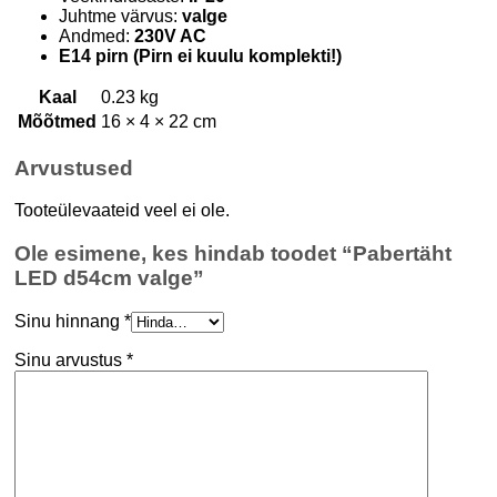
Juhtme värvus:
valge
Andmed:
230V AC
E14 pirn (Pirn ei kuulu komplekti!)
Kaal
0.23 kg
Mõõtmed
16 × 4 × 22 cm
Arvustused
Tooteülevaateid veel ei ole.
Ole esimene, kes hindab toodet “Pabertäht
LED d54cm valge”
Sinu hinnang
*
Sinu arvustus
*