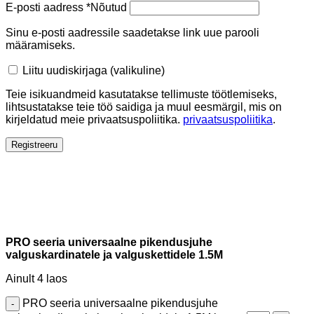
E-posti aadress
*
Nõutud
Sinu e-posti aadressile saadetakse link uue parooli
määramiseks.
Liitu uudiskirjaga
(valikuline)
Teie isikuandmeid kasutatakse tellimuste töötlemiseks,
lihtsustatakse teie töö saidiga ja muul eesmärgil, mis on
kirjeldatud meie privaatsuspoliitika.
privaatsuspoliitika
.
Registreeru
PRO seeria universaalne pikendusjuhe
valguskardinatele ja valguskettidele 1.5M
Ainult 4 laos
PRO seeria universaalne pikendusjuhe