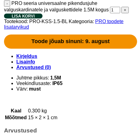
PRO seeria universaalne pikendusjuhe
valguskardinatele ja valguskettidele 1.5M kogus
LISA KORVI
Tootekood:
PRO-KSS-1.5-BL
Kategooria:
PRO toodete
lisatarvikud
Toode jõuab sinuni: 9. august
Kirjeldus
Lisainfo
Arvustused (0)
Juhtme pikkus:
1,5M
Veekindlusaste:
IP65
Värv:
must
Kaal
0.300 kg
Mõõtmed
15 × 2 × 1 cm
Arvustused