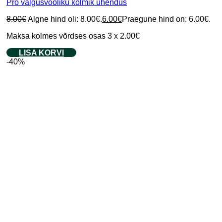
Pro valgusvooliku kolmik ühendus
8.00
€
Algne hind oli: 8.00€.
6.00
€
Praegune hind on: 6.00€.
Maksa kolmes võrdses osas 3 x 2.00€
LISA KORVI
-40%