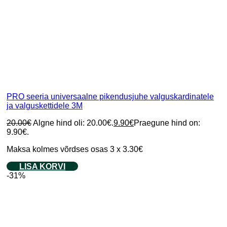
PRO seeria universaalne pikendusjuhe valguskardinatele
ja valguskettidele 3M
20.00
€
Algne hind oli: 20.00€.
9.90
€
Praegune hind on:
9.90€.
Maksa kolmes võrdses osas 3 x 3.30€
LISA KORVI
-31%