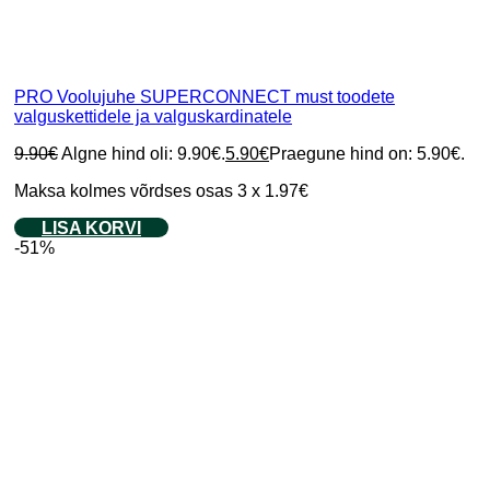
PRO Voolujuhe SUPERCONNECT must toodete
valguskettidele ja valguskardinatele
9.90
€
Algne hind oli: 9.90€.
5.90
€
Praegune hind on: 5.90€.
Maksa kolmes võrdses osas 3 x 1.97€
LISA KORVI
-51%