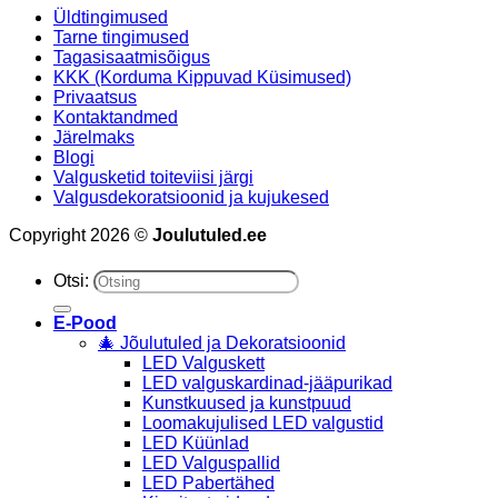
Üldtingimused
Tarne tingimused
Tagasisaatmisõigus
KKK (Korduma Kippuvad Küsimused)
Privaatsus
Kontaktandmed
Järelmaks
Blogi
Valgusketid toiteviisi järgi
Valgusdekoratsioonid ja kujukesed
Copyright 2026 ©
Joulutuled.ee
Otsi:
E-Pood
🎄 Jõulutuled ja Dekoratsioonid
LED Valguskett
LED valguskardinad-jääpurikad
Kunstkuused ja kunstpuud
Loomakujulised LED valgustid
LED Küünlad
LED Valguspallid
LED Pabertähed