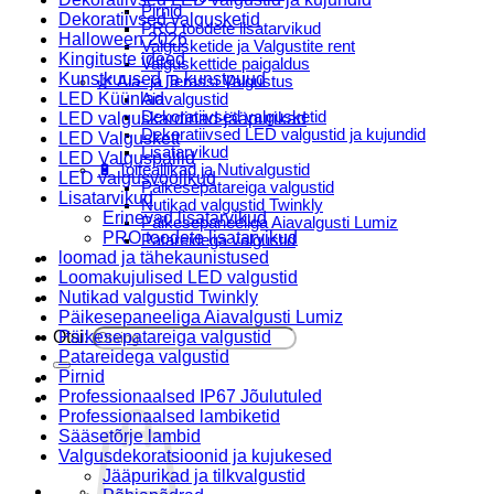
Pirnid
Dekoratiivsed valgusketid
PRO toodete lisatarvikud
Halloween 2026
Valgusketide ja Valgustite rent
Kingituste ideed
Valguskettide paigaldus
Kunstkuused ja kunstpuud
🌿 Aia- ja Terassi Valgustus
LED Küünlad
Aiavalgustid
Dekoratiivsed valgusketid
LED valguskardinad-jääpurikad
Dekoratiivsed LED valgustid ja kujundid
LED Valguskett
Lisatarvikud
LED Valguspallid
🔋 Toiteallikad ja Nutivalgustid
LED valgusvoolikud
Päikesepatareiga valgustid
Lisatarvikud
Nutikad valgustid Twinkly
Erinevad lisatarvikud
Päikesepaneeliga Aiavalgusti Lumiz
PRO toodete lisatarvikud
Patareidega valgustid
loomad ja tähekaunistused
Päikeselaternad Lumiz
Loomakujulised LED valgustid
Valguskettide paigaldus
Nutikad valgustid Twinkly
Blogi
Päikesepaneeliga Aiavalgusti Lumiz
Otsi:
Päikesepatareiga valgustid
Patareidega valgustid
Pirnid
Professionaalsed IP67 Jõulutuled
Professionaalsed lambiketid
Sääsetõrje lambid
Valgusdekoratsioonid ja kujukesed
Jääpurikad ja tilkvalgustid