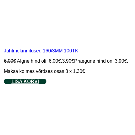
Juhtmekinnitused 160/3MM 100TK
6.00
€
Algne hind oli: 6.00€.
3.90
€
Praegune hind on: 3.90€.
Maksa kolmes võrdses osas 3 x 1.30€
LISA KORVI