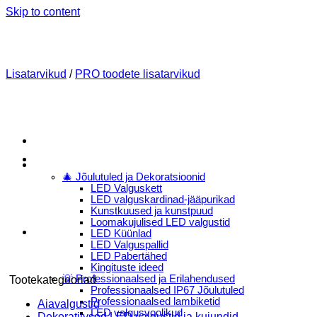
Skip to content
Lisatarvikud
/
PRO toodete lisatarvikud
Menu
E-Pood
🎄 Jõulutuled ja Dekoratsioonid
LED Valguskett
LED valguskardinad-jääpurikad
Kunstkuused ja kunstpuud
Loomakujulised LED valgustid
LED Küünlad
LED Valguspallid
LED Pabertähed
Kingituste ideed
💡 Professionaalsed ja Erilahendused
Tootekategooriad
Professionaalsed IP67 Jõulutuled
Professionaalsed lambiketid
Aiavalgustid
LED valgusvoolikud
Dekoratiivsed LED valgustid ja kujundid