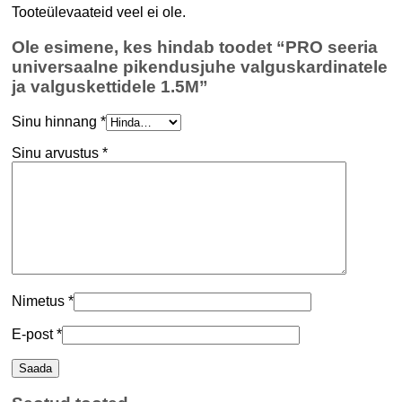
Tooteülevaateid veel ei ole.
Ole esimene, kes hindab toodet “PRO seeria
universaalne pikendusjuhe valguskardinatele
ja valguskettidele 1.5M”
Sinu hinnang
*
Sinu arvustus
*
Nimetus
*
E-post
*