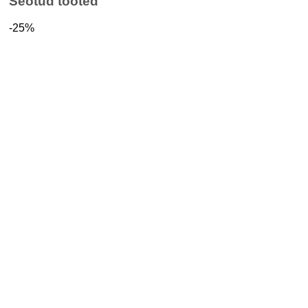
Seotud tooted
-25%