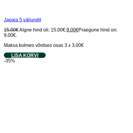
Jagaja 5 väljundit
15.00
€
Algne hind oli: 15.00€.
9.00
€
Praegune hind on:
9.00€.
Maksa kolmes võrdses osas 3 x 3.00€
LISA KORVI
-35%