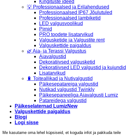
Kingituste ideed
💡 Professionaalsed ja Erilahendused
Professionaalsed IP67 Jõulutuled
Professionaalsed lambiketid
LED valgusvoolikud
Pirnid
PRO toodete lisatarvikud
Valgusketide ja Valgustite rent
Valguskettide paigaldus
🌿 Aia- ja Terassi Valgustus
Aiavalgustid
Dekoratiivsed valgusketid
Dekoratiivsed LED valgustid ja kujundid
Lisatarvikud
🔋 Toiteallikad ja Nutivalgustid
Päikesepatareiga valgustid
Nutikad valgustid Twinkly
Päikesepaneeliga Aiavalgusti Lumiz
Patareidega valgustid
Päikeselaternad Lumiz
Valguskettide paigaldus
Blogi
Logi sisse
Me kasutame oma lehel küpsiseid, et koguda infot ja pakkuda teile