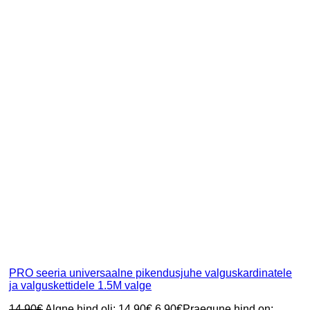
PRO seeria universaalne pikendusjuhe valguskardinatele
ja valguskettidele 1.5M valge
14.90
€
Algne hind oli: 14.90€.
6.90
€
Praegune hind on: