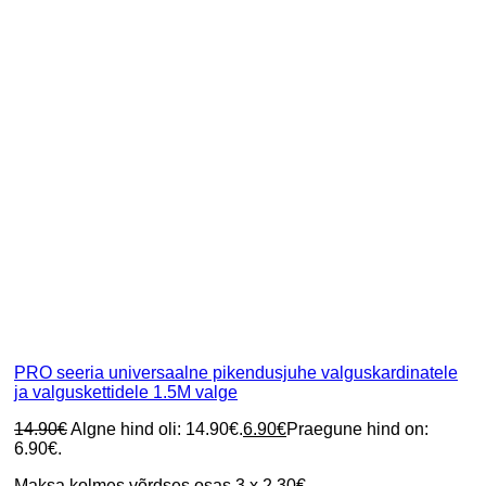
PRO seeria universaalne pikendusjuhe valguskardinatele
ja valguskettidele 1.5M valge
14.90
€
Algne hind oli: 14.90€.
6.90
€
Praegune hind on:
6.90€.
Maksa kolmes võrdses osas 3 x 2.30€