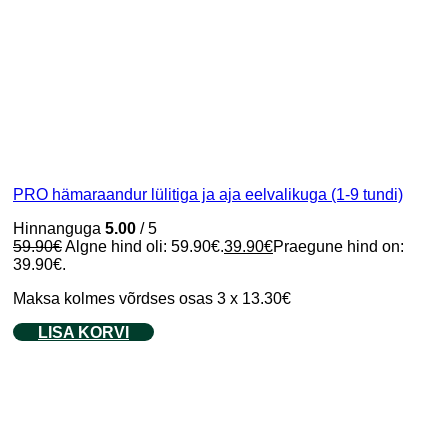
PRO hämaraandur lülitiga ja aja eelvalikuga (1-9 tundi)
Hinnanguga
5.00
/ 5
59.90
€
Algne hind oli: 59.90€.
39.90
€
Praegune hind on:
39.90€.
Maksa kolmes võrdses osas 3 x 13.30€
LISA KORVI