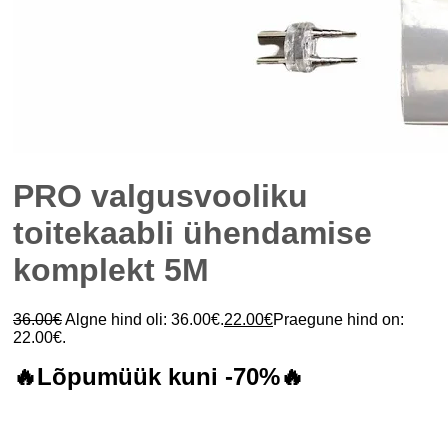
PRO valgusvooliku
toitekaabli ühendamise
komplekt 5M
36.00
€
Algne hind oli: 36.00€.
22.00
€
Praegune hind on:
22.00€.
🔥Lõpumüük kuni -70%🔥