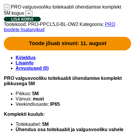
PRO valgusvooliku toitekaabli ühendamise komplekt
5M kogus
LISA KORVI
Tootekood:
PRO-PPCL5,0-BL-OW2
Kategooria:
PRO
toodete lisatarvikud
Toode jõuab sinuni: 11. august
Kirjeldus
Lisainfo
Arvustused (0)
PRO valgusvooliku toitekaabli ühendamise komplekt
pikkusega 5M
Pikkus:
5
M
Värvus:
must
Veekindlusaste:
IP65
Komplekti kuulub:
Toitekaabel:
5M
Ühendus osa toitekaabli ja valgusvooliku vahele