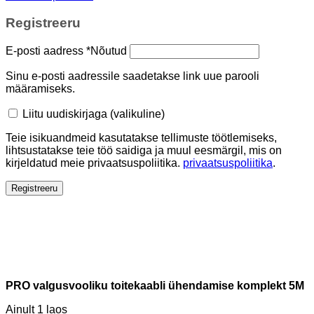
Registreeru
E-posti aadress
*
Nõutud
Sinu e-posti aadressile saadetakse link uue parooli
määramiseks.
Liitu uudiskirjaga
(valikuline)
Teie isikuandmeid kasutatakse tellimuste töötlemiseks,
lihtsustatakse teie töö saidiga ja muul eesmärgil, mis on
kirjeldatud meie privaatsuspoliitika.
privaatsuspoliitika
.
Registreeru
PRO valgusvooliku toitekaabli ühendamise komplekt 5M
Ainult 1 laos