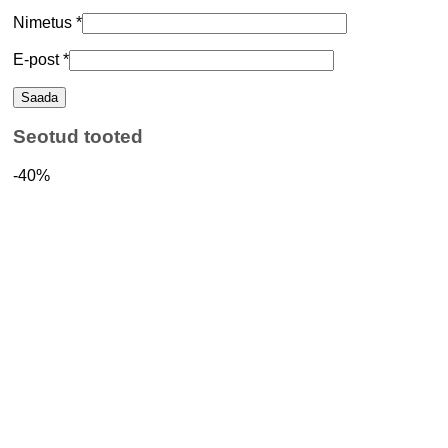
Nimetus
*
E-post
*
Seotud tooted
-40%