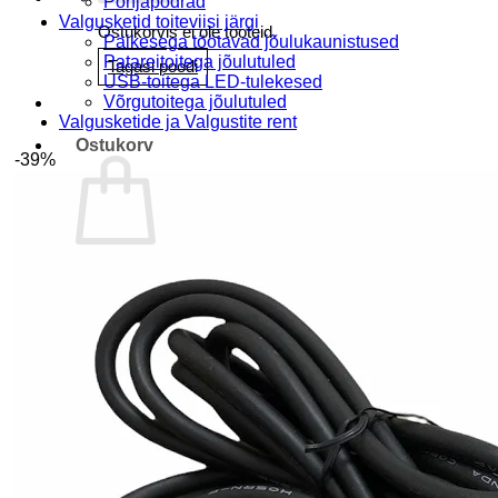
Põhjapõdrad
Valgusketid toiteviisi järgi
Ostukorvis ei ole tooteid.
Päikesega töötavad jõulukaunistused
Patareitoitega jõulutuled
Tagasi poodi
USB-toitega LED-tulekesed
Võrgutoitega jõulutuled
Valgusketide ja Valgustite rent
Ostukorv
-39%
Ostukorvis ei ole tooteid.
Tagasi poodi