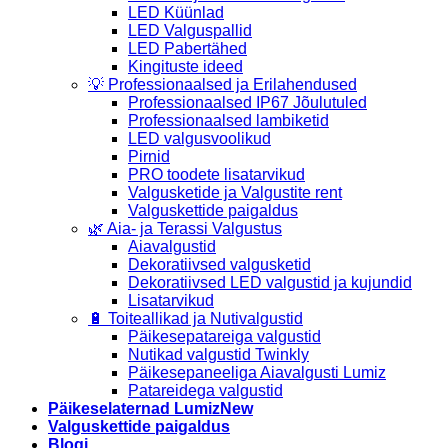
LED Küünlad
LED Valguspallid
LED Pabertähed
Kingituste ideed
💡 Professionaalsed ja Erilahendused
Professionaalsed IP67 Jõulutuled
Professionaalsed lambiketid
LED valgusvoolikud
Pirnid
PRO toodete lisatarvikud
Valgusketide ja Valgustite rent
Valguskettide paigaldus
🌿 Aia- ja Terassi Valgustus
Aiavalgustid
Dekoratiivsed valgusketid
Dekoratiivsed LED valgustid ja kujundid
Lisatarvikud
🔋 Toiteallikad ja Nutivalgustid
Päikesepatareiga valgustid
Nutikad valgustid Twinkly
Päikesepaneeliga Aiavalgusti Lumiz
Patareidega valgustid
Päikeselaternad Lumiz
Valguskettide paigaldus
Blogi