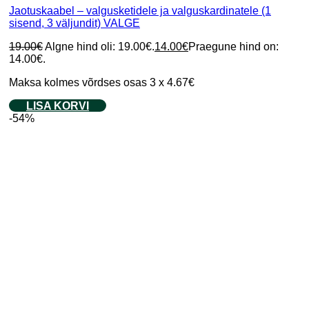
Jaotuskaabel – valgusketidele ja valguskardinatele (1
sisend, 3 väljundit) VALGE
19.00
€
Algne hind oli: 19.00€.
14.00
€
Praegune hind on:
14.00€.
Maksa kolmes võrdses osas 3 x 4.67€
LISA KORVI
-54%