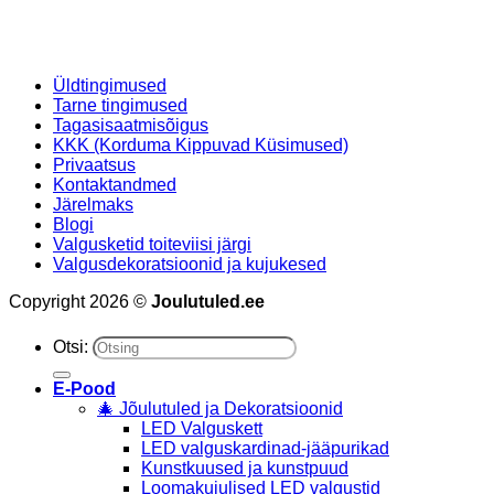
Üldtingimused
Tarne tingimused
Tagasisaatmisõigus
KKK (Korduma Kippuvad Küsimused)
Privaatsus
Kontaktandmed
Järelmaks
Blogi
Valgusketid toiteviisi järgi
Valgusdekoratsioonid ja kujukesed
Copyright 2026 ©
Joulutuled.ee
Otsi:
E-Pood
🎄 Jõulutuled ja Dekoratsioonid
LED Valguskett
LED valguskardinad-jääpurikad
Kunstkuused ja kunstpuud
Loomakujulised LED valgustid