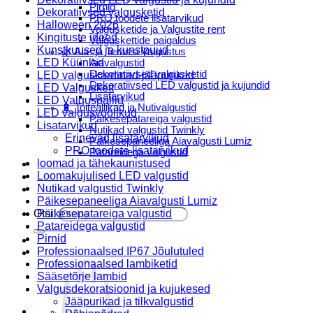
Pirnid
Dekoratiivsed valgusketid
PRO toodete lisatarvikud
Halloween 2026
Valgusketide ja Valgustite rent
Kingituste ideed
Valguskettide paigaldus
Kunstkuused ja kunstpuud
🌿 Aia- ja Terassi Valgustus
LED Küünlad
Aiavalgustid
Dekoratiivsed valgusketid
LED valguskardinad-jääpurikad
Dekoratiivsed LED valgustid ja kujundid
LED Valguskett
Lisatarvikud
LED Valguspallid
🔋 Toiteallikad ja Nutivalgustid
LED valgusvoolikud
Päikesepatareiga valgustid
Lisatarvikud
Nutikad valgustid Twinkly
Erinevad lisatarvikud
Päikesepaneeliga Aiavalgusti Lumiz
PRO toodete lisatarvikud
Patareidega valgustid
loomad ja tähekaunistused
Päikeselaternad Lumiz
Loomakujulised LED valgustid
Valguskettide paigaldus
Nutikad valgustid Twinkly
Blogi
Päikesepaneeliga Aiavalgusti Lumiz
Otsi:
Päikesepatareiga valgustid
Patareidega valgustid
Pirnid
Professionaalsed IP67 Jõulutuled
Professionaalsed lambiketid
Sääsetõrje lambid
Valgusdekoratsioonid ja kujukesed
Jääpurikad ja tilkvalgustid