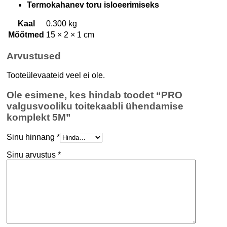
Termokahanev toru isloeerimiseks
Kaal
0.300 kg
Mõõtmed
15 × 2 × 1 cm
Arvustused
Tooteülevaateid veel ei ole.
Ole esimene, kes hindab toodet “PRO
valgusvooliku toitekaabli ühendamise
komplekt 5M”
Sinu hinnang
*
Sinu arvustus
*