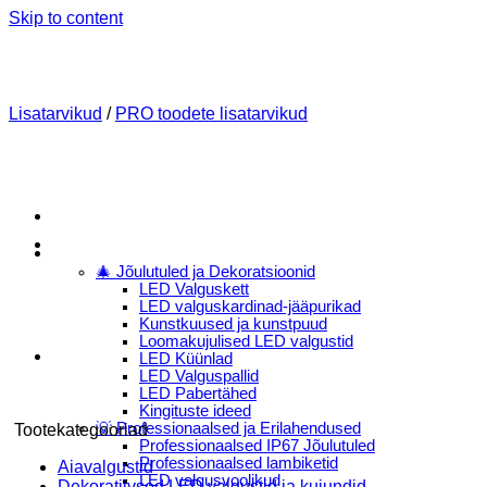
Skip to content
Lisatarvikud
/
PRO toodete lisatarvikud
Menu
E-Pood
🎄 Jõulutuled ja Dekoratsioonid
LED Valguskett
LED valguskardinad-jääpurikad
Kunstkuused ja kunstpuud
Loomakujulised LED valgustid
LED Küünlad
LED Valguspallid
LED Pabertähed
Kingituste ideed
💡 Professionaalsed ja Erilahendused
Tootekategooriad
Professionaalsed IP67 Jõulutuled
Professionaalsed lambiketid
Aiavalgustid
LED valgusvoolikud
Dekoratiivsed LED valgustid ja kujundid