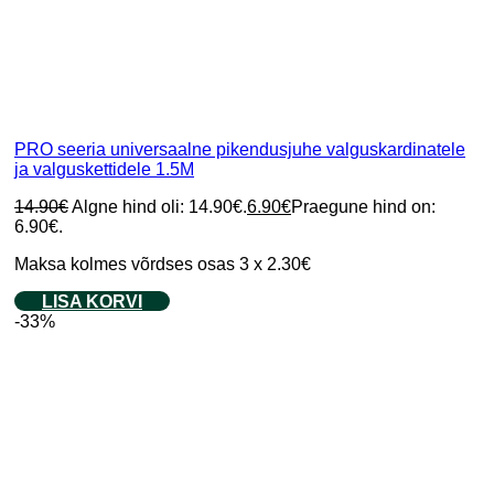
PRO seeria universaalne pikendusjuhe valguskardinatele
ja valguskettidele 1.5M
14.90
€
Algne hind oli: 14.90€.
6.90
€
Praegune hind on:
6.90€.
Maksa kolmes võrdses osas 3 x 2.30€
LISA KORVI
-33%