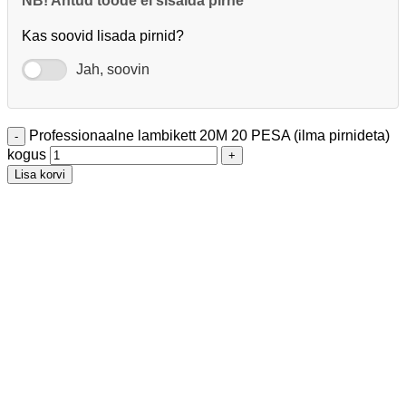
NB! Antud toode ei sisalda pirne
Kas soovid lisada pirnid?
Jah, soovin
Professionaalne lambikett 20M 20 PESA (ilma pirnideta)
kogus
Lisa korvi