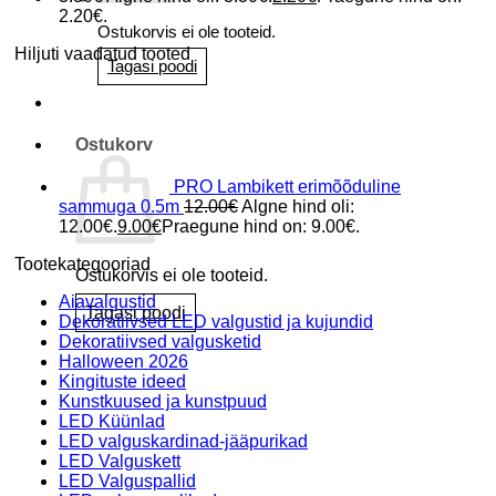
2.20€.
Ostukorvis ei ole tooteid.
Hiljuti vaadatud tooted
Tagasi poodi
Ostukorv
PRO Lambikett erimõõduline
sammuga 0.5m
12.00
€
Algne hind oli:
12.00€.
9.00
€
Praegune hind on: 9.00€.
Tootekategooriad
Ostukorvis ei ole tooteid.
Aiavalgustid
Tagasi poodi
Dekoratiivsed LED valgustid ja kujundid
Dekoratiivsed valgusketid
Halloween 2026
Kingituste ideed
Kunstkuused ja kunstpuud
LED Küünlad
LED valguskardinad-jääpurikad
LED Valguskett
LED Valguspallid