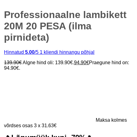
Professionaalne lambikett
20M 20 PESA (ilma
pirnideta)
Hinnatud
5.00
/5
1
kliendi hinnangu põhjal
139.90
€
Algne hind oli: 139.90€.
94.90
€
Praegune hind on:
94.90€.
Maksa kolmes
võrdses osas 3 x 31.63€