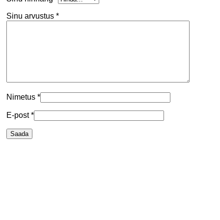
Sinu arvustus
*
Nimetus
*
E-post
*