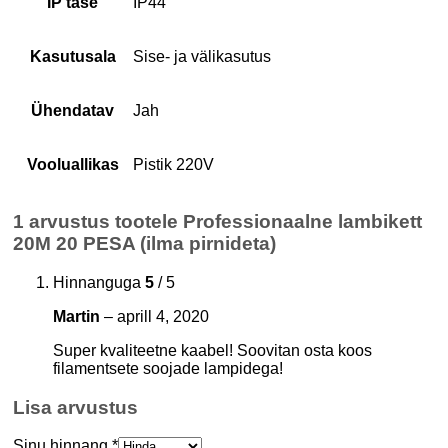
IP tase
IP44
Kasutusala
Sise- ja välikasutus
Ühendatav
Jah
Vooluallikas
Pistik 220V
1 arvustus tootele
Professionaalne lambikett
20M 20 PESA (ilma pirnideta)
Hinnanguga
5
/ 5
Martin
–
aprill 4, 2020
Super kvaliteetne kaabel! Soovitan osta koos
filamentsete soojade lampidega!
Lisa arvustus
Sinu hinnang
*