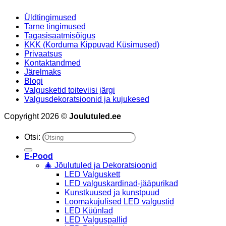
Üldtingimused
Tarne tingimused
Tagasisaatmisõigus
KKK (Korduma Kippuvad Küsimused)
Privaatsus
Kontaktandmed
Järelmaks
Blogi
Valgusketid toiteviisi järgi
Valgusdekoratsioonid ja kujukesed
Copyright 2026 ©
Joulutuled.ee
Otsi:
E-Pood
🎄 Jõulutuled ja Dekoratsioonid
LED Valguskett
LED valguskardinad-jääpurikad
Kunstkuused ja kunstpuud
Loomakujulised LED valgustid
LED Küünlad
LED Valguspallid