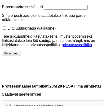
E-posti aadress
*
Nõutud
Sinu e-posti aadressile saadetakse link uue parooli
määramiseks.
Liitu uudiskirjaga
(valikuline)
Teie isikuandmeid kasutatakse tellimuste töötlemiseks,
lihtsustatakse teie töö saidiga ja muul eesmärgil, mis on
kirjeldatud meie privaatsuspoliitika.
privaatsuspoliitika
.
Registreeru
Professionaalne lambikett 20M 20 PESA (ilma pirnideta)
Saadaval järeltellimisel