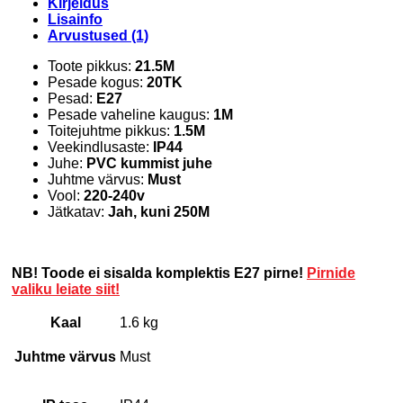
Kirjeldus
Lisainfo
Arvustused (1)
Toote pikkus:
21.5M
Pesade kogus:
20TK
Pesad:
E27
Pesade vaheline kaugus:
1M
Toitejuhtme pikkus:
1.5M
Veekindlusaste:
IP44
Juhe:
PVC kummist juhe
Juhtme värvus:
Must
Vool:
220-240v
Jätkatav:
Jah, kuni 250M
NB! Toode ei sisalda komplektis E27 pirne!
Pirnide
valiku leiate siit!
Kaal
1.6 kg
Juhtme värvus
Must