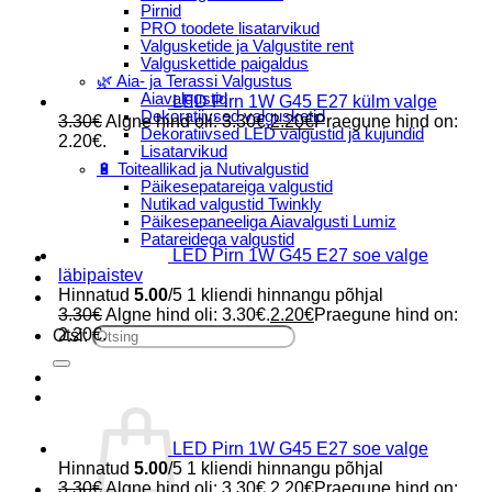
Pirnid
PRO toodete lisatarvikud
Valgusketide ja Valgustite rent
Valguskettide paigaldus
🌿 Aia- ja Terassi Valgustus
Aiavalgustid
LED Pirn 1W G45 E27 külm valge
Dekoratiivsed valgusketid
3.30
€
Algne hind oli: 3.30€.
2.20
€
Praegune hind on:
Dekoratiivsed LED valgustid ja kujundid
2.20€.
Lisatarvikud
🔋 Toiteallikad ja Nutivalgustid
Päikesepatareiga valgustid
Nutikad valgustid Twinkly
Päikesepaneeliga Aiavalgusti Lumiz
Patareidega valgustid
LED Pirn 1W G45 E27 soe valge
Päikeselaternad Lumiz
läbipaistev
Valguskettide paigaldus
Hinnatud
5.00
/5
1
kliendi hinnangu põhjal
Blogi
3.30
€
Algne hind oli: 3.30€.
2.20
€
Praegune hind on:
2.20€.
Otsi:
LED Pirn 1W G45 E27 soe valge
Hinnatud
5.00
/5
1
kliendi hinnangu põhjal
3.30
€
Algne hind oli: 3.30€.
2.20
€
Praegune hind on: