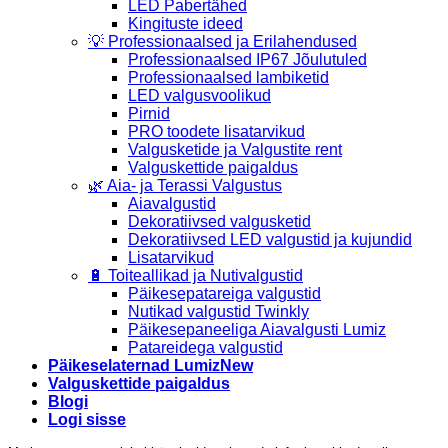
LED Pabertähed
Kingituste ideed
💡 Professionaalsed ja Erilahendused
Professionaalsed IP67 Jõulutuled
Professionaalsed lambiketid
LED valgusvoolikud
Pirnid
PRO toodete lisatarvikud
Valgusketide ja Valgustite rent
Valguskettide paigaldus
🌿 Aia- ja Terassi Valgustus
Aiavalgustid
Dekoratiivsed valgusketid
Dekoratiivsed LED valgustid ja kujundid
Lisatarvikud
🔋 Toiteallikad ja Nutivalgustid
Päikesepatareiga valgustid
Nutikad valgustid Twinkly
Päikesepaneeliga Aiavalgusti Lumiz
Patareidega valgustid
Päikeselaternad Lumiz
Valguskettide paigaldus
Blogi
Logi sisse