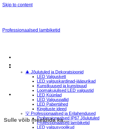
Skip to content
Professionaalsed lambiketid
Menu
E-Pood
🎄 Jõulutuled ja Dekoratsioonid
LED Valguskett
LED valguskardinad-jääpurikad
Kunstkuused ja kunstpuud
Loomakujulised LED valgustid
LED Küünlad
LED Valguspallid
LED Pabertähed
Kingituste ideed
💡 Professionaalsed ja Erilahendused
Professionaalsed IP67 Jõulutuled
Sulle võib meeldida ka…
Professionaalsed lambiketid
LED valgusvoolikud