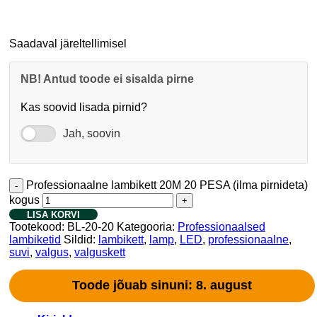
Saadaval järeltellimisel
NB! Antud toode ei sisalda pirne
Kas soovid lisada pirnid?
Jah, soovin
Professionaalne lambikett 20M 20 PESA (ilma pirnideta)
kogus
LISA KORVI
Tootekood:
BL-20-20
Kategooria:
Professionaalsed
lambiketid
Sildid:
lambikett
,
lamp
,
LED
,
professionaalne
,
suvi
,
valgus
,
valguskett
Toode jõuab sinuni: 8. august