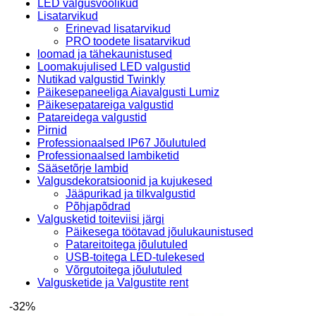
LED valgusvoolikud
Lisatarvikud
Erinevad lisatarvikud
PRO toodete lisatarvikud
loomad ja tähekaunistused
Loomakujulised LED valgustid
Nutikad valgustid Twinkly
Päikesepaneeliga Aiavalgusti Lumiz
Päikesepatareiga valgustid
Patareidega valgustid
Pirnid
Professionaalsed IP67 Jõulutuled
Professionaalsed lambiketid
Sääsetõrje lambid
Valgusdekoratsioonid ja kujukesed
Jääpurikad ja tilkvalgustid
Põhjapõdrad
Valgusketid toiteviisi järgi
Päikesega töötavad jõulukaunistused
Patareitoitega jõulutuled
USB-toitega LED-tulekesed
Võrgutoitega jõulutuled
Valgusketide ja Valgustite rent
-32%