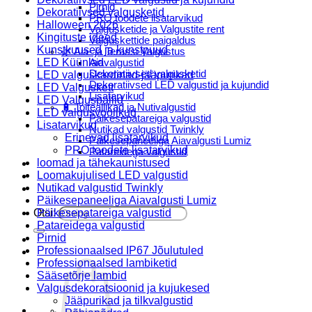
Pirnid
Dekoratiivsed valgusketid
PRO toodete lisatarvikud
Halloween 2026
Valgusketide ja Valgustite rent
Kingituste ideed
Valguskettide paigaldus
Kunstkuused ja kunstpuud
🌿 Aia- ja Terassi Valgustus
LED Küünlad
Aiavalgustid
Dekoratiivsed valgusketid
LED valguskardinad-jääpurikad
Dekoratiivsed LED valgustid ja kujundid
LED Valguskett
Lisatarvikud
LED Valguspallid
🔋 Toiteallikad ja Nutivalgustid
LED valgusvoolikud
Päikesepatareiga valgustid
Lisatarvikud
Nutikad valgustid Twinkly
Erinevad lisatarvikud
Päikesepaneeliga Aiavalgusti Lumiz
PRO toodete lisatarvikud
Patareidega valgustid
loomad ja tähekaunistused
Päikeselaternad Lumiz
Loomakujulised LED valgustid
Valguskettide paigaldus
Nutikad valgustid Twinkly
Blogi
Päikesepaneeliga Aiavalgusti Lumiz
Otsi:
Päikesepatareiga valgustid
Patareidega valgustid
Pirnid
Professionaalsed IP67 Jõulutuled
Professionaalsed lambiketid
Sääsetõrje lambid
Valgusdekoratsioonid ja kujukesed
Jääpurikad ja tilkvalgustid