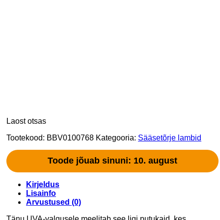
Laost otsas
Tootekood:
BBV0100768
Kategooria:
Sääsetõrje lambid
Toode jõuab sinuni: 10. august
Kirjeldus
Lisainfo
Arvustused (0)
Tänu UVA-valgusele meelitab see ligi putukaid, kes