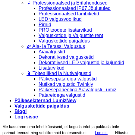
💡 Professionaalsed ja Erilahendused
Professionaalsed IP67 Jõulutuled
Professionaalsed lambiketid
LED valgusvoolikud
Pirnid
PRO toodete lisatarvikud
Valgusketide ja Valgustite rent
Valguskettide paigaldus
🌿 Aia- ja Terassi Valgustus
Aiavalgustid
Dekoratiivsed valgusketid
Dekoratiivsed LED valgustid ja kujundid
Lisatarvikud
🔋 Toiteallikad ja Nutivalgustid
Päikesepatareiga valgustid
Nutikad valgustid Twinkly
Päikesepaneeliga Aiavalgusti Lumiz
Patareidega valgustid
Päikeselaternad Lumiz
Valguskettide paigaldus
Blogi
Logi sisse
Me kasutame oma lehel küpsiseid, et koguda infot ja pakkuda teile
parimat teenust ning sobilikemaid tootesoovitusi.
Loe siit
Nõustu