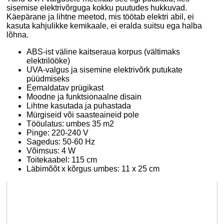
sisemise elektrivõrguga kokku puutudes hukkuvad.
Käepärane ja lihtne meetod, mis töötab elektri abil, ei
kasuta kahjulikke kemikaale, ei eralda suitsu ega halba
lõhna.
ABS-ist väline kaitseraua korpus (vältimaks
elektrilööke)
UVA-valgus ja sisemine elektrivõrk putukate
püüdmiseks
Eemaldatav prügikast
Moodne ja funktsionaalne disain
Lihtne kasutada ja puhastada
Mürgiseid või saasteaineid pole
Tööulatus: umbes 35 m2
Pinge: 220-240 V
Sagedus: 50-60 Hz
Võimsus: 4 W
Toitekaabel: 115 cm
Läbimõõt x kõrgus umbes: 11 x 25 cm