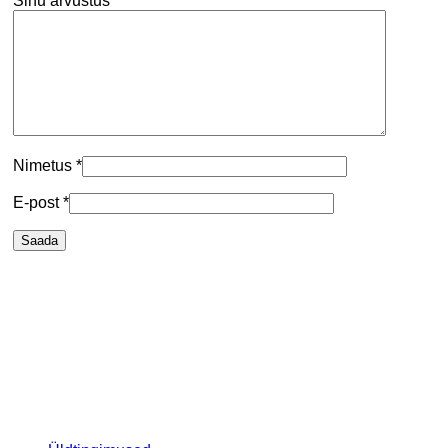
Sinu arvustus
*
Nimetus
*
E-post
*