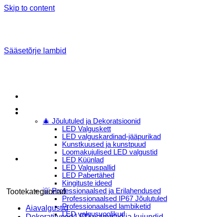
Skip to content
Sääsetõrje lambid
Menu
E-Pood
🎄 Jõulutuled ja Dekoratsioonid
LED Valguskett
LED valguskardinad-jääpurikad
Kunstkuused ja kunstpuud
Loomakujulised LED valgustid
LED Küünlad
LED Valguspallid
LED Pabertähed
Kingituste ideed
💡 Professionaalsed ja Erilahendused
Tootekategooriad
Professionaalsed IP67 Jõulutuled
Professionaalsed lambiketid
Aiavalgustid
LED valgusvoolikud
Dekoratiivsed LED valgustid ja kujundid