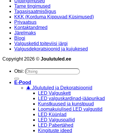
Üldtingimused
Tarne tingimused
Tagasisaatmisõigus
KKK (Korduma Kippuvad Küsimused)
Privaatsus
Kontaktandmed
Järelmaks
Blogi
Valgusketid toiteviisi järgi
Valgusdekoratsioonid ja kujukesed
Copyright 2026 ©
Joulutuled.ee
Otsi:
E-Pood
🎄 Jõulutuled ja Dekoratsioonid
LED Valguskett
LED valguskardinad-jääpurikad
Kunstkuused ja kunstpuud
Loomakujulised LED valgustid
LED Küünlad
LED Valguspallid
LED Pabertähed
Kingituste ideed