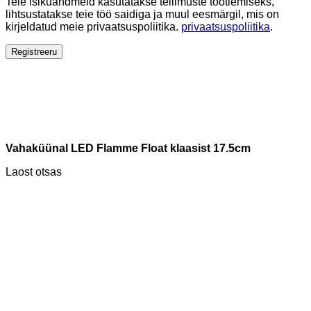
Teie isikuandmeid kasutatakse tellimuste töötlemiseks,
lihtsustatakse teie töö saidiga ja muul eesmärgil, mis on
kirjeldatud meie privaatsuspoliitika.
privaatsuspoliitika
.
Registreeru
Vahaküünal LED Flamme Float klaasist 17.5cm
Laost otsas