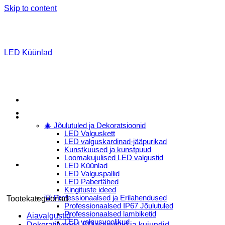
Skip to content
LED Küünlad
Menu
E-Pood
🎄 Jõulutuled ja Dekoratsioonid
LED Valguskett
LED valguskardinad-jääpurikad
Kunstkuused ja kunstpuud
Loomakujulised LED valgustid
LED Küünlad
LED Valguspallid
LED Pabertähed
Kingituste ideed
💡 Professionaalsed ja Erilahendused
Tootekategooriad
Professionaalsed IP67 Jõulutuled
Professionaalsed lambiketid
Aiavalgustid
LED valgusvoolikud
Dekoratiivsed LED valgustid ja kujundid