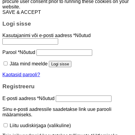
procure user consent prior to running these cookies on your
website.
SAVE & ACCEPT
Logi sisse
Kasutajanimi või e-posti aadress
*
Nõutud
Parool
*
Nõutud
Jäta mind meelde
Logi sisse
Kaotasid parooli?
Registreeru
E-posti aadress
*
Nõutud
Sinu e-posti aadressile saadetakse link uue parooli
määramiseks.
Liitu uudiskirjaga
(valikuline)