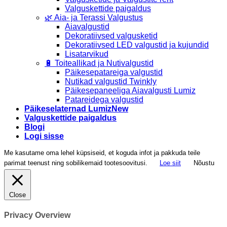
Valguskettide paigaldus
🌿 Aia- ja Terassi Valgustus
Aiavalgustid
Dekoratiivsed valgusketid
Dekoratiivsed LED valgustid ja kujundid
Lisatarvikud
🔋 Toiteallikad ja Nutivalgustid
Päikesepatareiga valgustid
Nutikad valgustid Twinkly
Päikesepaneeliga Aiavalgusti Lumiz
Patareidega valgustid
Päikeselaternad Lumiz
Valguskettide paigaldus
Blogi
Logi sisse
Me kasutame oma lehel küpsiseid, et koguda infot ja pakkuda teile
parimat teenust ning sobilikemaid tootesoovitusi.
Loe siit
Nõustu
Close
Privacy Overview