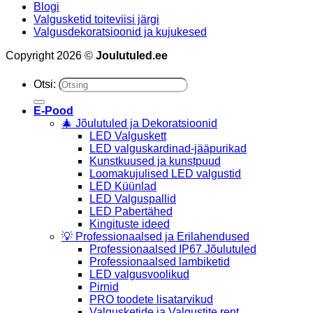
Blogi
Valgusketid toiteviisi järgi
Valgusdekoratsioonid ja kujukesed
Copyright 2026 ©
Joulutuled.ee
Otsi:
E-Pood
🎄 Jõulutuled ja Dekoratsioonid
LED Valguskett
LED valguskardinad-jääpurikad
Kunstkuused ja kunstpuud
Loomakujulised LED valgustid
LED Küünlad
LED Valguspallid
LED Pabertähed
Kingituste ideed
💡 Professionaalsed ja Erilahendused
Professionaalsed IP67 Jõulutuled
Professionaalsed lambiketid
LED valgusvoolikud
Pirnid
PRO toodete lisatarvikud
Valgusketide ja Valgustite rent