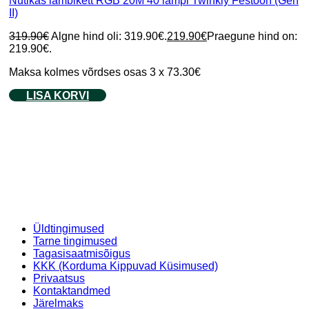
Nutikas lambikett RGB 20M 40 lampi Twinkly Festoon (Gen
II)
319.90
€
Algne hind oli: 319.90€.
219.90
€
Praegune hind on:
219.90€.
Maksa kolmes võrdses osas 3 x 73.30€
LISA KORVI
Üldtingimused
Tarne tingimused
Tagasisaatmisõigus
KKK (Korduma Kippuvad Küsimused)
Privaatsus
Kontaktandmed
Järelmaks