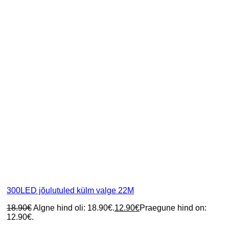
300LED jõulutuled külm valge 22M
18.90
€
Algne hind oli: 18.90€.
12.90
€
Praegune hind on:
12.90€.