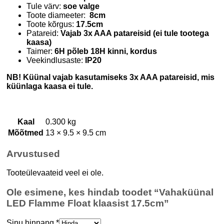
Tule värv:
soe valge
Toote diameeter:
8cm
Toote kõrgus:
17.5cm
Patareid:
Vajab 3x AAA patareisid (ei tule tootega
kaasa)
Taimer:
6H põleb 18H kinni, kordus
Veekindlusaste:
IP20
NB! Küünal vajab kasutamiseks 3x AAA patareisid, mis
küünlaga kaasa ei tule.
Kaal
0.300 kg
Mõõtmed
13 × 9.5 × 9.5 cm
Arvustused
Tooteülevaateid veel ei ole.
Ole esimene, kes hindab toodet “Vahaküünal
LED Flamme Float klaasist 17.5cm”
Sinu hinnang
*