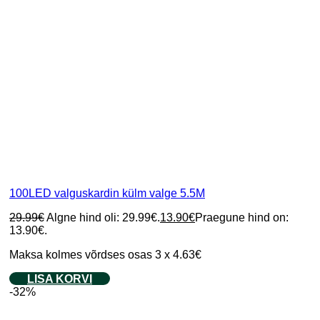
100LED valguskardin külm valge 5.5M
29.99
€
Algne hind oli: 29.99€.
13.90
€
Praegune hind on:
13.90€.
Maksa kolmes võrdses osas 3 x 4.63€
LISA KORVI
-32%