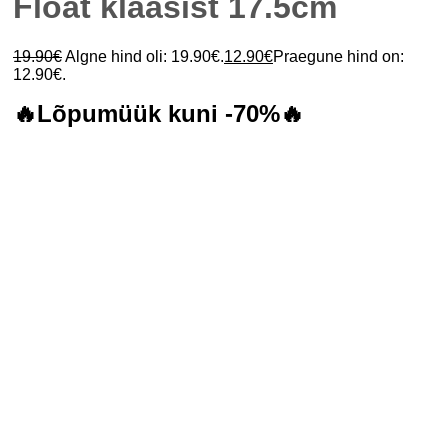
Float klaasist 17.5cm
19.90
€
Algne hind oli: 19.90€.
12.90
€
Praegune hind on:
12.90€.
🔥Lõpumüük kuni -70%🔥