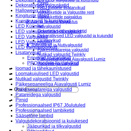
Pirnid
Dekoratiivsed valgusketid
PRO toodete lisatarvikud
Halloween 2026
Valgusketide ja Valgustite rent
Kingituste ideed
Valguskettide paigaldus
Kunstkuused ja kunstpuud
🌿 Aia- ja Terassi Valgustus
LED Küünlad
Aiavalgustid
Dekoratiivsed valgusketid
LED valguskardinad-jääpurikad
Dekoratiivsed LED valgustid ja kujundid
LED Valguskett
Lisatarvikud
LED Valguspallid
🔋 Toiteallikad ja Nutivalgustid
LED valgusvoolikud
Päikesepatareiga valgustid
Lisatarvikud
Nutikad valgustid Twinkly
Erinevad lisatarvikud
Päikesepaneeliga Aiavalgusti Lumiz
PRO toodete lisatarvikud
Patareidega valgustid
loomad ja tähekaunistused
Päikeselaternad Lumiz
Loomakujulised LED valgustid
Valguskettide paigaldus
Nutikad valgustid Twinkly
Blogi
Päikesepaneeliga Aiavalgusti Lumiz
Otsi:
Päikesepatareiga valgustid
Patareidega valgustid
Pirnid
Professionaalsed IP67 Jõulutuled
Professionaalsed lambiketid
Sääsetõrje lambid
Valgusdekoratsioonid ja kujukesed
Jääpurikad ja tilkvalgustid