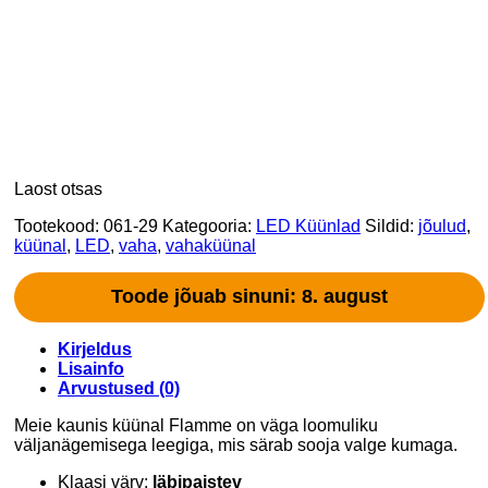
Laost otsas
Tootekood:
061-29
Kategooria:
LED Küünlad
Sildid:
jõulud
,
küünal
,
LED
,
vaha
,
vahaküünal
Toode jõuab sinuni: 8. august
Kirjeldus
Lisainfo
Arvustused (0)
Meie kaunis küünal Flamme on väga loomuliku
väljanägemisega leegiga, mis särab sooja valge kumaga.
Klaasi värv:
läbipaistev