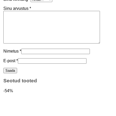
Sinu arvustus
*
Nimetus
*
E-post
*
Seotud tooted
-54%