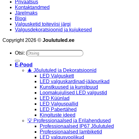
Privaatsus
Kontaktandmed
Järelmaks
Blogi
Valgusketid toiteviisi järgi
Valgusdekoratsioonid ja kujukesed
Copyright 2026 ©
Joulutuled.ee
Otsi:
E-Pood
🎄 Jõulutuled ja Dekoratsioonid
LED Valguskett
LED valguskardinad-jääpurikad
Kunstkuused ja kunstpuud
Loomakujulised LED valgustid
LED Küünlad
LED Valguspallid
LED Pabertähed
Kingituste ideed
💡 Professionaalsed ja Erilahendused
Professionaalsed IP67 Jõulutuled
Professionaalsed lambiketid
LED valgusvoolikud