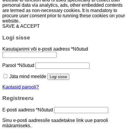
personal data via analytics, ads, other embedded contents
are termed as non-necessary cookies. It is mandatory to
procure user consent prior to running these cookies on your
website.
SAVE & ACCEPT
Logi sisse
Kasutajanimi või e-posti aadress
*
Nõutud
Parool
*
Nõutud
Jäta mind meelde
Logi sisse
Kaotasid parooli?
Registreeru
E-posti aadress
*
Nõutud
Sinu e-posti aadressile saadetakse link uue parooli
määramiseks.