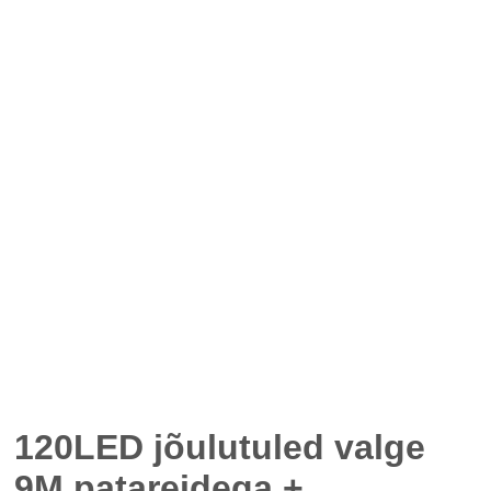
120LED jõulutuled valge
9M patareidega +