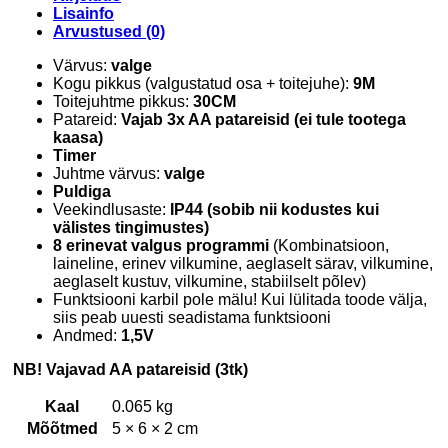
Lisainfo
Arvustused (0)
Värvus:
valge
Kogu pikkus (valgustatud osa + toitejuhe):
9M
Toitejuhtme pikkus:
30CM
Patareid:
Vajab 3x AA patareisid (ei tule tootega
kaasa)
Timer
Juhtme värvus:
valge
Puldiga
Veekindlusaste:
IP44 (sobib nii kodustes kui
välistes tingimustes)
8 erinevat valgus programmi
(Kombinatsioon,
laineline, erinev vilkumine, aeglaselt särav, vilkumine,
aeglaselt kustuv, vilkumine, stabiilselt põlev)
Funktsiooni karbil pole mälu! Kui lülitada toode välja,
siis peab uuesti seadistama funktsiooni
Andmed:
1,5V
NB! Vajavad AA patareisid (3tk)
Kaal
0.065 kg
Mõõtmed
5 × 6 × 2 cm