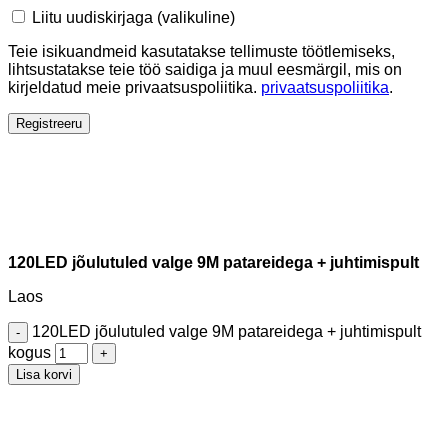
Liitu uudiskirjaga
(valikuline)
Teie isikuandmeid kasutatakse tellimuste töötlemiseks,
lihtsustatakse teie töö saidiga ja muul eesmärgil, mis on
kirjeldatud meie privaatsuspoliitika.
privaatsuspoliitika
.
Registreeru
120LED jõulutuled valge 9M patareidega + juhtimispult
Laos
120LED jõulutuled valge 9M patareidega + juhtimispult
kogus
Lisa korvi