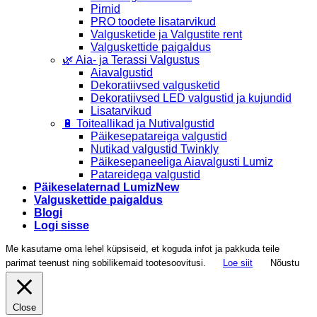
Pirnid
PRO toodete lisatarvikud
Valgusketide ja Valgustite rent
Valguskettide paigaldus
🌿 Aia- ja Terassi Valgustus
Aiavalgustid
Dekoratiivsed valgusketid
Dekoratiivsed LED valgustid ja kujundid
Lisatarvikud
🔋 Toiteallikad ja Nutivalgustid
Päikesepatareiga valgustid
Nutikad valgustid Twinkly
Päikesepaneeliga Aiavalgusti Lumiz
Patareidega valgustid
Päikeselaternad Lumiz
Valguskettide paigaldus
Blogi
Logi sisse
Me kasutame oma lehel küpsiseid, et koguda infot ja pakkuda teile
parimat teenust ning sobilikemaid tootesoovitusi.
Loe siit
Nõustu
Close