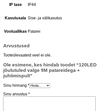
IP tase
IP44
Kasutusala
Sise- ja välikasutus
Vooluallikas
Patarei
Arvustused
Tooteülevaateid veel ei ole.
Ole esimene, kes hindab toodet “120LED
jõulutuled valge 9M patareidega +
juhtimispult”
Sinu hinnang
*
Sinu arvustus
*