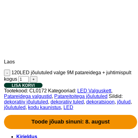
Laos
120LED jõulutuled valge 9M patareidega + juhtimispult
kogus
LISA KORVI
Tootekood:
CL0172
Kategooriad:
LED Valguskett
,
Patareidega valgustid
,
Patareitoitega jõulutuled
Sildid:
dekoratiiv jõulutuled
,
dekoratiiv tuled
,
dekoratsioon
,
jõulud
,
jõulutuled
,
kodu kaunistus
,
LED
Toode jõuab sinuni: 8. august
Kirjeldus