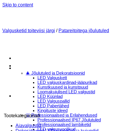
Skip to content
Valgusketid toiteviisi järgi
/
Patareitoitega jõulutuled
Menu
E-Pood
🎄 Jõulutuled ja Dekoratsioonid
LED Valguskett
LED valguskardinad-jääpurikad
Kunstkuused ja kunstpuud
Loomakujulised LED valgustid
LED Küünlad
LED Valguspallid
LED Pabertähed
Kingituste ideed
💡 Professionaalsed ja Erilahendused
Tootekategooriad
Professionaalsed IP67 Jõulutuled
Professionaalsed lambiketid
Aiavalgustid
LED valgusvoolikud
Dekoratiivsed LED valgustid ja kujundid