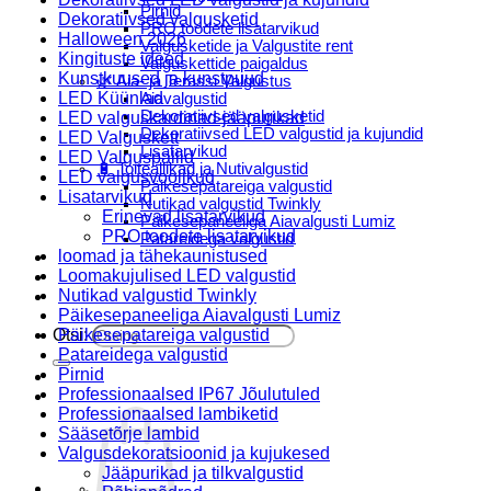
Pirnid
Dekoratiivsed valgusketid
PRO toodete lisatarvikud
Halloween 2026
Valgusketide ja Valgustite rent
Kingituste ideed
Valguskettide paigaldus
Kunstkuused ja kunstpuud
🌿 Aia- ja Terassi Valgustus
LED Küünlad
Aiavalgustid
Dekoratiivsed valgusketid
LED valguskardinad-jääpurikad
Dekoratiivsed LED valgustid ja kujundid
LED Valguskett
Lisatarvikud
LED Valguspallid
🔋 Toiteallikad ja Nutivalgustid
LED valgusvoolikud
Päikesepatareiga valgustid
Lisatarvikud
Nutikad valgustid Twinkly
Erinevad lisatarvikud
Päikesepaneeliga Aiavalgusti Lumiz
PRO toodete lisatarvikud
Patareidega valgustid
loomad ja tähekaunistused
Päikeselaternad Lumiz
Loomakujulised LED valgustid
Valguskettide paigaldus
Nutikad valgustid Twinkly
Blogi
Päikesepaneeliga Aiavalgusti Lumiz
Otsi:
Päikesepatareiga valgustid
Patareidega valgustid
Pirnid
Professionaalsed IP67 Jõulutuled
Professionaalsed lambiketid
Sääsetõrje lambid
Valgusdekoratsioonid ja kujukesed
Jääpurikad ja tilkvalgustid