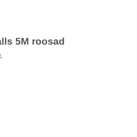
alls 5M roosad
€.