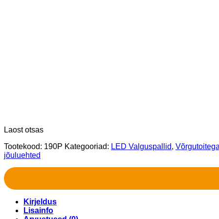
Laost otsas
Tootekood:
190P
Kategooriad:
LED Valguspallid
,
Võrgutoitega
jõuluehted
Kirjeldus
Lisainfo