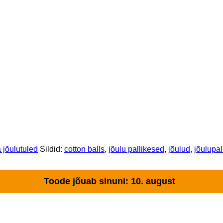
 jõulutuled
Sildid:
cotton balls
,
jõulu pallikesed
,
jõulud
,
jõulupal
Toode jõuab sinuni: 10. august