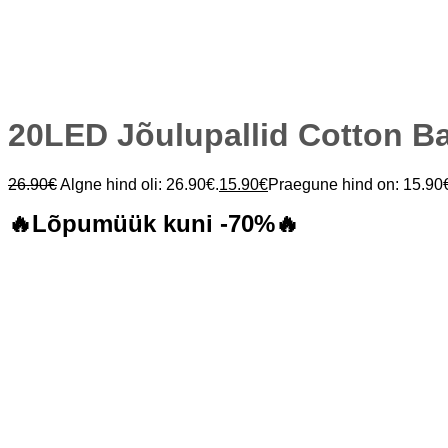
20LED Jõulupallid Cotton B
26.90
€
Algne hind oli: 26.90€.
15.90
€
Praegune hind on: 15.90
🔥Lõpumüük kuni -70%🔥