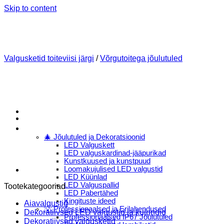
Skip to content
Valgusketid toiteviisi järgi
/
Võrgutoitega jõulutuled
Menu
E-Pood
🎄 Jõulutuled ja Dekoratsioonid
LED Valguskett
LED valguskardinad-jääpurikad
Kunstkuused ja kunstpuud
Loomakujulised LED valgustid
LED Küünlad
LED Valguspallid
Tootekategooriad
LED Pabertähed
Kingituste ideed
Aiavalgustid
💡 Professionaalsed ja Erilahendused
Dekoratiivsed LED valgustid ja kujundid
Professionaalsed IP67 Jõulutuled
Dekoratiivsed valgusketid