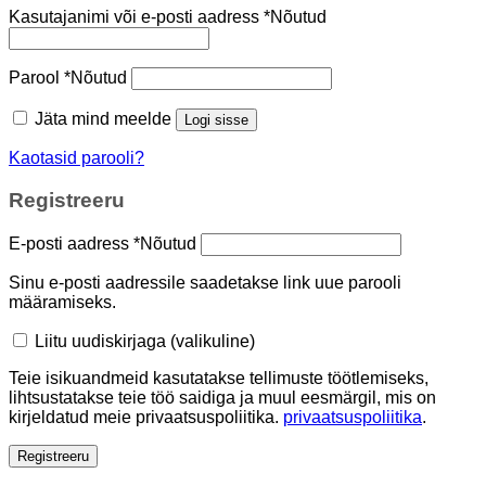
Kasutajanimi või e-posti aadress
*
Nõutud
Parool
*
Nõutud
Jäta mind meelde
Logi sisse
Kaotasid parooli?
Registreeru
E-posti aadress
*
Nõutud
Sinu e-posti aadressile saadetakse link uue parooli
määramiseks.
Liitu uudiskirjaga
(valikuline)
Teie isikuandmeid kasutatakse tellimuste töötlemiseks,
lihtsustatakse teie töö saidiga ja muul eesmärgil, mis on
kirjeldatud meie privaatsuspoliitika.
privaatsuspoliitika
.
Registreeru