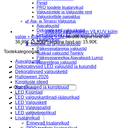
Pirnid
PRO toodete lisatarvikud
Valgusketide ja Valgustite rent
Valguskettide paigaldus
🌿 Aia- ja Terassi Valgustus
Aiavalgustid
Dekoratiivsed valgusketid
100LED valguskardin VILKUV külm
Dekoratiivsed LED valgustid ja kujundid
valge + külm valge 5.5M
36.99
€
Algne hind oli:
Lisatarvikud
36.99€.
15.90
€
Praegune hind on: 15.90€.
🔋 Toiteallikad ja Nutivalgustid
Päikesepatareiga valgustid
Tootekategooriad
Nutikad valgustid Twinkly
Päikesepaneeliga Aiavalgusti Lumiz
Aiavalgustid
Patareidega valgustid
Dekoratiivsed LED valgustid ja kujundid
Päikeselaternad Lumiz
Dekoratiivsed valgusketid
Valguskettide paigaldus
Halloween 2026
Blogi
Kingituste ideed
Kunstkuused ja kunstpuud
Otsi:
LED Küünlad
LED valguskardinad-jääpurikad
LED Valguskett
LED Valguspallid
LED valgusvoolikud
Lisatarvikud
Erinevad lisatarvikud