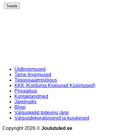
Üldtingimused
Tarne tingimused
Tagasisaatmisõigus
KKK (Korduma Kippuvad Küsimused)
Privaatsus
Kontaktandmed
Järelmaks
Blogi
Valgusketid toiteviisi järgi
Valgusdekoratsioonid ja kujukesed
Copyright 2026 ©
Joulutuled.ee