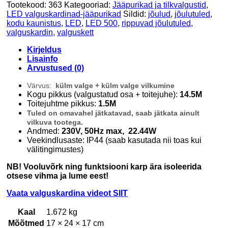
Tootekood:
363
Kategooriad:
Jääpurikad ja tilkvalgustid
,
LED valguskardinad-jääpurikad
Sildid:
jõulud
,
jõulutuled
,
kodu kaunistus
,
LED
,
LED 500
,
rippuvad jõulutuled
,
valguskardin
,
valguskett
Kirjeldus
Lisainfo
Arvustused (0)
Värvus:
külm valge + külm valge vilkumine
Kogu pikkus (valgustatud osa + toitejuhe):
14.5M
Toitejuhtme pikkus:
1.5M
Tuled on omavahel jätkatavad, saab jätkata ainult
vilkuva tootega.
Andmed:
230V, 50Hz max, 22.44W
Veekindlusaste: IP44 (saab kasutada nii toas kui
välitingimustes)
NB! Vooluvõrk ning funktsiooni karp ära isoleerida
otsese vihma ja lume eest!
Vaata valguskardina videot SIIT
Kaal
1.672 kg
Mõõtmed
17 × 24 × 17 cm