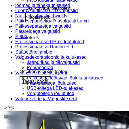
PRO toodete lisatarvikud
loomad ja tähekaunistused
Ostukorvis ei ole tooteid.
Loomakujulised LED valgustid
Nutikad valgustid Twinkly
Tagasi poodi
Päikesepaneeliga Aiavalgusti Lumiz
Päikesepatareiga valgustid
Patareidega valgustid
Pirnid
Ostukorv
Professionaalsed IP67 Jõulutuled
Professionaalsed lambiketid
Sääsetõrje lambid
Valgusdekoratsioonid ja kujukesed
Jääpurikad ja tilkvalgustid
Põhjapõdrad
Ostukorvis ei ole tooteid.
Valgusketid toiteviisi järgi
Päikesega töötavad jõulukaunistused
Tagasi poodi
Patareitoitega jõulutuled
USB-toitega LED-tulekesed
Võrgutoitega jõulutuled
Valgusketide ja Valgustite rent
-47%