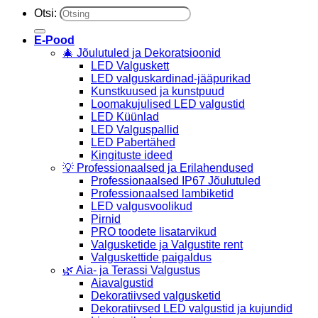
Otsi:
E-Pood
🎄 Jõulutuled ja Dekoratsioonid
LED Valguskett
LED valguskardinad-jääpurikad
Kunstkuused ja kunstpuud
Loomakujulised LED valgustid
LED Küünlad
LED Valguspallid
LED Pabertähed
Kingituste ideed
💡 Professionaalsed ja Erilahendused
Professionaalsed IP67 Jõulutuled
Professionaalsed lambiketid
LED valgusvoolikud
Pirnid
PRO toodete lisatarvikud
Valgusketide ja Valgustite rent
Valguskettide paigaldus
🌿 Aia- ja Terassi Valgustus
Aiavalgustid
Dekoratiivsed valgusketid
Dekoratiivsed LED valgustid ja kujundid