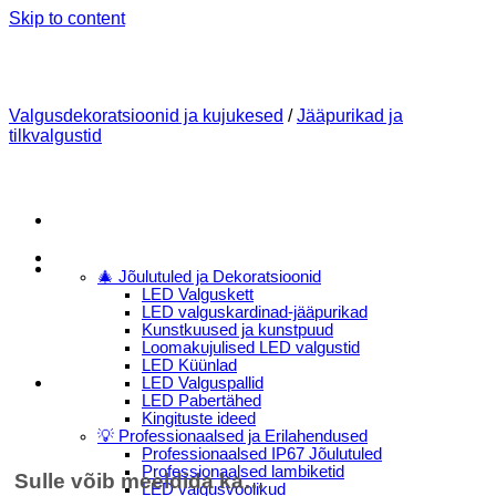
Skip to content
Valgusdekoratsioonid ja kujukesed
/
Jääpurikad ja
tilkvalgustid
Menu
E-Pood
🎄 Jõulutuled ja Dekoratsioonid
LED Valguskett
LED valguskardinad-jääpurikad
Kunstkuused ja kunstpuud
Loomakujulised LED valgustid
LED Küünlad
LED Valguspallid
LED Pabertähed
Kingituste ideed
💡 Professionaalsed ja Erilahendused
Professionaalsed IP67 Jõulutuled
Professionaalsed lambiketid
Sulle võib meeldida ka…
LED valgusvoolikud