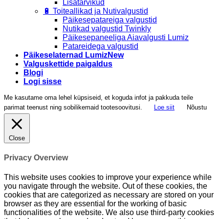
Lisatarvikud
🔋 Toiteallikad ja Nutivalgustid
Päikesepatareiga valgustid
Nutikad valgustid Twinkly
Päikesepaneeliga Aiavalgusti Lumiz
Patareidega valgustid
Päikeselaternad Lumiz
Valguskettide paigaldus
Blogi
Logi sisse
Me kasutame oma lehel küpsiseid, et koguda infot ja pakkuda teile
parimat teenust ning sobilikemaid tootesoovitusi.
Loe siit
Nõustu
Close
Privacy Overview
This website uses cookies to improve your experience while
you navigate through the website. Out of these cookies, the
cookies that are categorized as necessary are stored on your
browser as they are essential for the working of basic
functionalities of the website. We also use third-party cookies