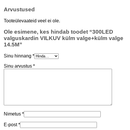
Arvustused
Tooteülevaateid veel ei ole.
Ole esimene, kes hindab toodet “300LED
valguskardin VILKUV külm valge+külm valge
14.5M”
Sinu hinnang
*
Sinu arvustus
*
Nimetus
*
E-post
*