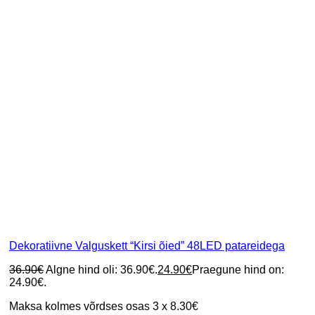
Dekoratiivne Valguskett “Kirsi õied” 48LED patareidega
36.90
€
Algne hind oli: 36.90€.
24.90
€
Praegune hind on:
24.90€.
Maksa kolmes võrdses osas 3 x 8.30€