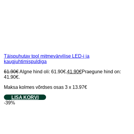
Täispuhutav tool mitmevärvilise LED-i ja
kaugjuhtimispuldiga
61.90
€
Algne hind oli: 61.90€.
41.90
€
Praegune hind on:
41.90€.
Maksa kolmes võrdses osas 3 x 13.97€
LISA KORVI
-39%