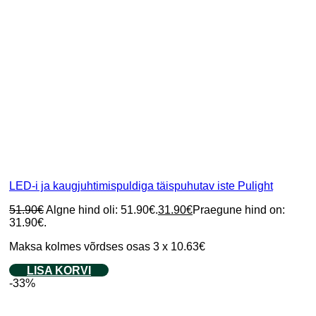
LED-i ja kaugjuhtimispuldiga täispuhutav iste Pulight
51.90
€
Algne hind oli: 51.90€.
31.90
€
Praegune hind on:
31.90€.
Maksa kolmes võrdses osas 3 x 10.63€
LISA KORVI
-33%