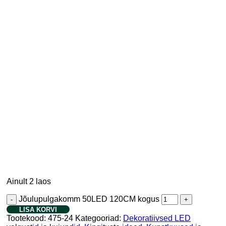
Ainult 2 laos
Jõulupulgakomm 50LED 120CM kogus
LISA KORVI
Tootekood:
475-24
Kategooriad:
Dekoratiivsed LED