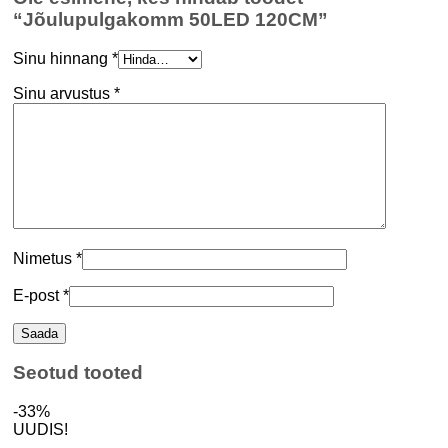
“Jõulupulgakomm 50LED 120CM”
Sinu hinnang
*
Sinu arvustus
*
Nimetus
*
E-post
*
Seotud tooted
-33%
UUDIS!