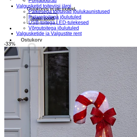
Põhjapõdrad
Valgusketid toiteviisi järgi
Ostukorvis ei ole tooteid.
Päikesega töötavad jõulukaunistused
Patareitoitega jõulutuled
Tagasi poodi
USB-toitega LED-tulekesed
Võrgutoitega jõulutuled
Valgusketide ja Valgustite rent
Ostukorv
-33%
Ostukorvis ei ole tooteid.
Tagasi poodi