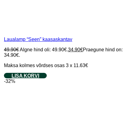
Laualamp “Seen” kaasaskantav
49.90
€
Algne hind oli: 49.90€.
34.90
€
Praegune hind on:
34.90€.
Maksa kolmes võrdses osas 3 x 11.63€
LISA KORVI
-32%