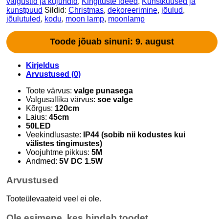
valgustid ja kujundid
,
Kingituste ideed
,
Kunstkuused ja
kunstpuud
Sildid:
Christmas
,
dekoreerimine
,
jõulud
,
jõulutuled
,
kodu
,
moon lamp
,
moonlamp
Toode jõuab sinuni: 9. august
Kirjeldus
Arvustused (0)
Toote värvus:
valge punasega
Valgusallika värvus:
soe valge
Kõrgus:
120cm
Laius:
45cm
50LED
Veekindlusaste:
IP44 (sobib nii kodustes kui
välistes tingimustes)
Voojuhtme pikkus:
5M
Andmed:
5V DC 1.5W
Arvustused
Tooteülevaateid veel ei ole.
Ole esimene, kes hindab toodet