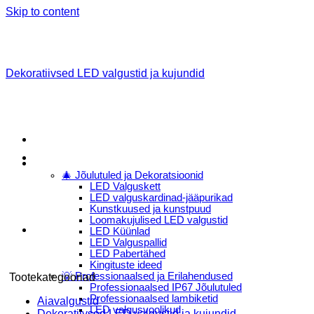
Skip to content
Dekoratiivsed LED valgustid ja kujundid
Menu
E-Pood
🎄 Jõulutuled ja Dekoratsioonid
LED Valguskett
LED valguskardinad-jääpurikad
Kunstkuused ja kunstpuud
Loomakujulised LED valgustid
LED Küünlad
LED Valguspallid
LED Pabertähed
Kingituste ideed
💡 Professionaalsed ja Erilahendused
Tootekategooriad
Professionaalsed IP67 Jõulutuled
Professionaalsed lambiketid
Aiavalgustid
LED valgusvoolikud
Dekoratiivsed LED valgustid ja kujundid