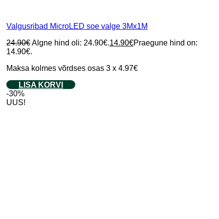
Valgusribad MicroLED soe valge 3Mx1M
24.90
€
Algne hind oli: 24.90€.
14.90
€
Praegune hind on:
14.90€.
Maksa kolmes võrdses osas 3 x 4.97€
LISA KORVI
-30%
UUS!