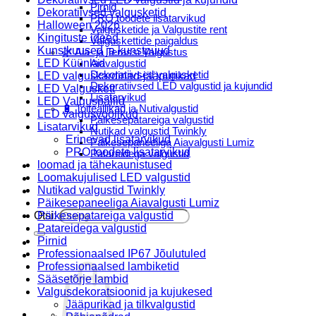
Pirnid
Dekoratiivsed valgusketid
PRO toodete lisatarvikud
Halloween 2026
Valgusketide ja Valgustite rent
Kingituste ideed
Valguskettide paigaldus
Kunstkuused ja kunstpuud
🌿 Aia- ja Terassi Valgustus
LED Küünlad
Aiavalgustid
Dekoratiivsed valgusketid
LED valguskardinad-jääpurikad
Dekoratiivsed LED valgustid ja kujundid
LED Valguskett
Lisatarvikud
LED Valguspallid
🔋 Toiteallikad ja Nutivalgustid
LED valgusvoolikud
Päikesepatareiga valgustid
Lisatarvikud
Nutikad valgustid Twinkly
Erinevad lisatarvikud
Päikesepaneeliga Aiavalgusti Lumiz
PRO toodete lisatarvikud
Patareidega valgustid
loomad ja tähekaunistused
Päikeselaternad Lumiz
Loomakujulised LED valgustid
Valguskettide paigaldus
Nutikad valgustid Twinkly
Blogi
Päikesepaneeliga Aiavalgusti Lumiz
Otsi:
Päikesepatareiga valgustid
Patareidega valgustid
Pirnid
Professionaalsed IP67 Jõulutuled
Professionaalsed lambiketid
Sääsetõrje lambid
Valgusdekoratsioonid ja kujukesed
Jääpurikad ja tilkvalgustid