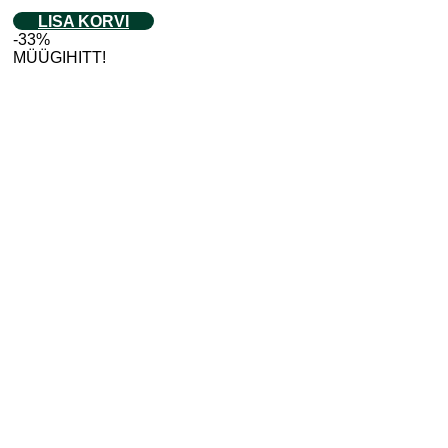
LISA KORVI
-33%
MÜÜGIHITT!