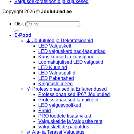
Valgusdekoratsioonid ja kujukesed
Copyright 2026 ©
Joulutuled.ee
Otsi:
E-Pood
🎄 Jõulutuled ja Dekoratsioonid
LED Valguskett
LED valguskardinad-jääpurikad
Kunstkuused ja kunstpuud
Loomakujulised LED valgustid
LED Küünlad
LED Valguspallid
LED Pabertähed
Kingituste ideed
💡 Professionaalsed ja Erilahendused
Professionaalsed IP67 Jõulutuled
Professionaalsed lambiketid
LED valgusvoolikud
Pirnid
PRO toodete lisatarvikud
Valgusketide ja Valgustite rent
Valguskettide paigaldus
🌿 Aia- ja Terassi Valgustus