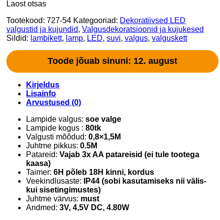
Laost otsas
Tootekood:
727-54
Kategooriad:
Dekoratiivsed LED
valgustid ja kujundid
,
Valgusdekoratsioonid ja kujukesed
Sildid:
lambikett
,
lamp
,
LED
,
suvi
,
valgus
,
valguskett
Toode jõuab sinuni: 12. august
Kirjeldus
Lisainfo
Arvustused (0)
Lampide valgus:
soe valge
Lampide kogus :
80tk
Valgusti mõõdud:
0,8×1,5M
Juhtme pikkus:
0.5M
Patareid:
Vajab 3x AA patareisid (ei tule tootega
kaasa)
Taimer:
6H põleb 18H kinni, kordus
Veekindlusaste:
IP44 (sobi kasutamiseks nii välis-
kui sisetingimustes)
Juhtme värvus:
must
Andmed:
3V, 4,5V DC, 4.80W