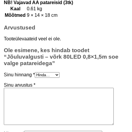
NB! Vajavad AA patareisid (3tk)
Kaal
0.61 kg
Mõõtmed
9 × 14 × 18 cm
Arvustused
Tooteülevaateid veel ei ole.
Ole esimene, kes hindab toodet
“Jõuluvalgusti – võrk 80LED 0,8×1,5m soe
valge patareidega”
Sinu hinnang
*
Sinu arvustus
*