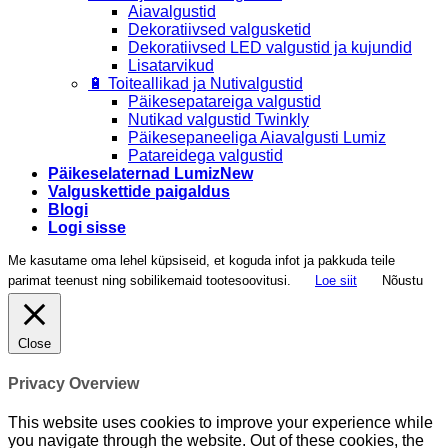
Aiavalgustid
Dekoratiivsed valgusketid
Dekoratiivsed LED valgustid ja kujundid
Lisatarvikud
🔋 Toiteallikad ja Nutivalgustid
Päikesepatareiga valgustid
Nutikad valgustid Twinkly
Päikesepaneeliga Aiavalgusti Lumiz
Patareidega valgustid
Päikeselaternad Lumiz
Valguskettide paigaldus
Blogi
Logi sisse
Me kasutame oma lehel küpsiseid, et koguda infot ja pakkuda teile
parimat teenust ning sobilikemaid tootesoovitusi.
Loe siit
Nõustu
Close
Privacy Overview
This website uses cookies to improve your experience while
you navigate through the website. Out of these cookies, the