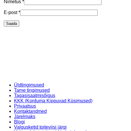
Nimetus
*
E-post
*
Üldtingimused
Tarne tingimused
Tagasisaatmisõigus
KKK (Korduma Kippuvad Küsimused)
Privaatsus
Kontaktandmed
Järelmaks
Blogi
Valgusketid toiteviisi järgi