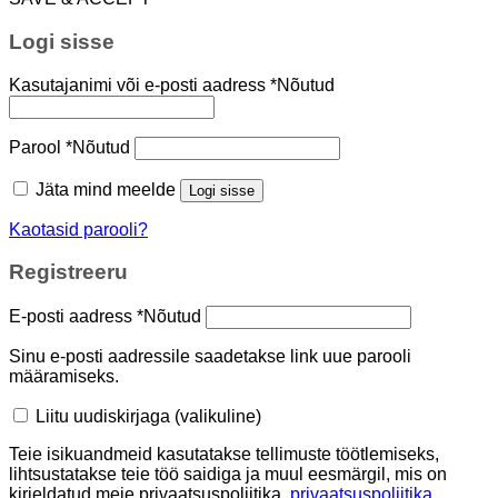
Logi sisse
Kasutajanimi või e-posti aadress
*
Nõutud
Parool
*
Nõutud
Jäta mind meelde
Logi sisse
Kaotasid parooli?
Registreeru
E-posti aadress
*
Nõutud
Sinu e-posti aadressile saadetakse link uue parooli
määramiseks.
Liitu uudiskirjaga
(valikuline)
Teie isikuandmeid kasutatakse tellimuste töötlemiseks,
lihtsustatakse teie töö saidiga ja muul eesmärgil, mis on
kirjeldatud meie privaatsuspoliitika.
privaatsuspoliitika
.