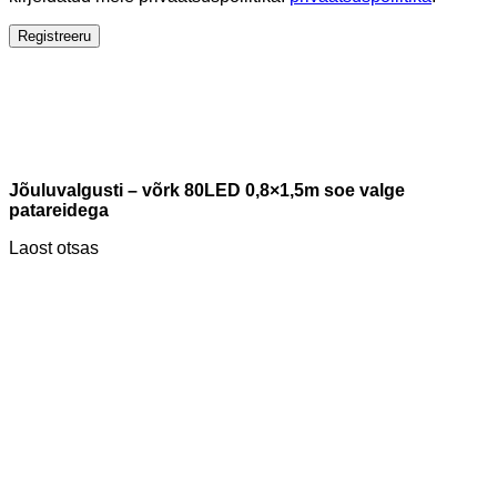
Registreeru
Jõuluvalgusti – võrk 80LED 0,8×1,5m soe valge
patareidega
Laost otsas