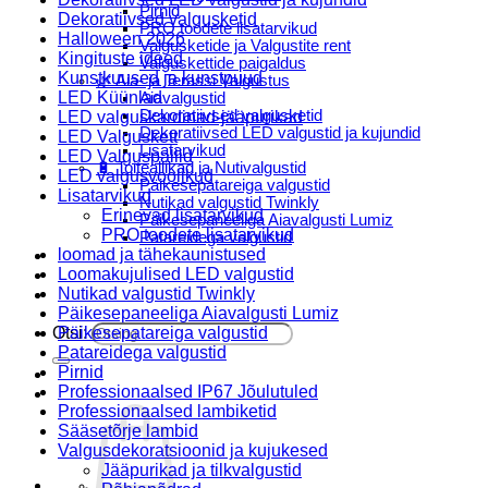
Pirnid
Dekoratiivsed valgusketid
PRO toodete lisatarvikud
Halloween 2026
Valgusketide ja Valgustite rent
Kingituste ideed
Valguskettide paigaldus
Kunstkuused ja kunstpuud
🌿 Aia- ja Terassi Valgustus
LED Küünlad
Aiavalgustid
Dekoratiivsed valgusketid
LED valguskardinad-jääpurikad
Dekoratiivsed LED valgustid ja kujundid
LED Valguskett
Lisatarvikud
LED Valguspallid
🔋 Toiteallikad ja Nutivalgustid
LED valgusvoolikud
Päikesepatareiga valgustid
Lisatarvikud
Nutikad valgustid Twinkly
Erinevad lisatarvikud
Päikesepaneeliga Aiavalgusti Lumiz
PRO toodete lisatarvikud
Patareidega valgustid
loomad ja tähekaunistused
Päikeselaternad Lumiz
Loomakujulised LED valgustid
Valguskettide paigaldus
Nutikad valgustid Twinkly
Blogi
Päikesepaneeliga Aiavalgusti Lumiz
Otsi:
Päikesepatareiga valgustid
Patareidega valgustid
Pirnid
Professionaalsed IP67 Jõulutuled
Professionaalsed lambiketid
Sääsetõrje lambid
Valgusdekoratsioonid ja kujukesed
Jääpurikad ja tilkvalgustid