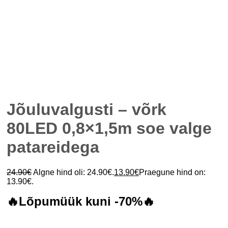
Jõuluvalgusti – võrk
80LED 0,8×1,5m soe valge
patareidega
24.90
€
Algne hind oli: 24.90€.
13.90
€
Praegune hind on:
13.90€.
🔥Lõpumüük kuni -70%🔥