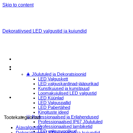
Skip to content
Dekoratiivsed LED valgustid ja kujundid
Menu
E-Pood
🎄 Jõulutuled ja Dekoratsioonid
LED Valguskett
LED valguskardinad-jääpurikad
Kunstkuused ja kunstpuud
Loomakujulised LED valgustid
LED Küünlad
LED Valguspallid
LED Pabertähed
Kingituste ideed
💡 Professionaalsed ja Erilahendused
Tootekategooriad
Professionaalsed IP67 Jõulutuled
Professionaalsed lambiketid
Aiavalgustid
LED valgusvoolikud
Dekoratiivsed LED valgustid ja kujundid