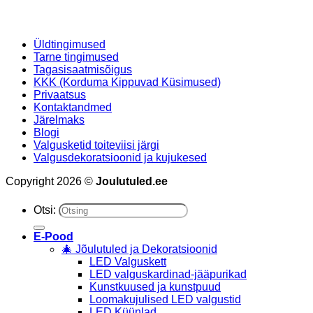
Üldtingimused
Tarne tingimused
Tagasisaatmisõigus
KKK (Korduma Kippuvad Küsimused)
Privaatsus
Kontaktandmed
Järelmaks
Blogi
Valgusketid toiteviisi järgi
Valgusdekoratsioonid ja kujukesed
Copyright 2026 ©
Joulutuled.ee
Otsi:
E-Pood
🎄 Jõulutuled ja Dekoratsioonid
LED Valguskett
LED valguskardinad-jääpurikad
Kunstkuused ja kunstpuud
Loomakujulised LED valgustid
LED Küünlad