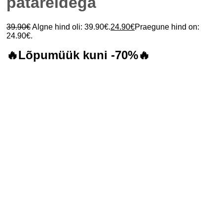
patareidega
39.90
€
Algne hind oli: 39.90€.
24.90
€
Praegune hind on:
24.90€.
🔥Lõpumüük kuni -70%🔥