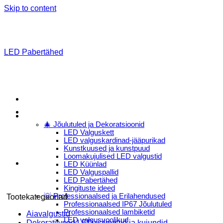
Skip to content
LED Pabertähed
Menu
E-Pood
🎄 Jõulutuled ja Dekoratsioonid
LED Valguskett
LED valguskardinad-jääpurikad
Kunstkuused ja kunstpuud
Loomakujulised LED valgustid
LED Küünlad
LED Valguspallid
LED Pabertähed
Kingituste ideed
💡 Professionaalsed ja Erilahendused
Tootekategooriad
Professionaalsed IP67 Jõulutuled
Professionaalsed lambiketid
Aiavalgustid
LED valgusvoolikud
Dekoratiivsed LED valgustid ja kujundid