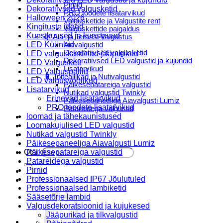
Pirnid
Dekoratiivsed valgusketid
PRO toodete lisatarvikud
Halloween 2026
Valgusketide ja Valgustite rent
Kingituste ideed
Valguskettide paigaldus
Kunstkuused ja kunstpuud
🌿 Aia- ja Terassi Valgustus
LED Küünlad
Aiavalgustid
Dekoratiivsed valgusketid
LED valguskardinad-jääpurikad
Dekoratiivsed LED valgustid ja kujundid
LED Valguskett
Lisatarvikud
LED Valguspallid
🔋 Toiteallikad ja Nutivalgustid
LED valgusvoolikud
Päikesepatareiga valgustid
Lisatarvikud
Nutikad valgustid Twinkly
Erinevad lisatarvikud
Päikesepaneeliga Aiavalgusti Lumiz
PRO toodete lisatarvikud
Patareidega valgustid
loomad ja tähekaunistused
Päikeselaternad Lumiz
Loomakujulised LED valgustid
Valguskettide paigaldus
Nutikad valgustid Twinkly
Blogi
Päikesepaneeliga Aiavalgusti Lumiz
Otsi:
Päikesepatareiga valgustid
Patareidega valgustid
Pirnid
Professionaalsed IP67 Jõulutuled
Professionaalsed lambiketid
Sääsetõrje lambid
Valgusdekoratsioonid ja kujukesed
Jääpurikad ja tilkvalgustid