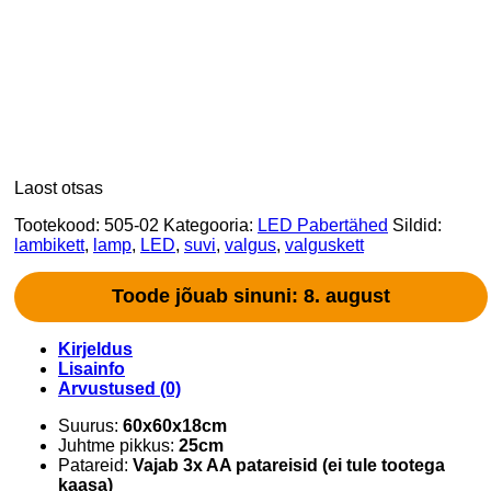
Laost otsas
Tootekood:
505-02
Kategooria:
LED Pabertähed
Sildid:
lambikett
,
lamp
,
LED
,
suvi
,
valgus
,
valguskett
Toode jõuab sinuni: 8. august
Kirjeldus
Lisainfo
Arvustused (0)
Suurus:
60x60x18cm
Juhtme pikkus:
25cm
Patareid:
Vajab 3x AA patareisid (ei tule tootega
kaasa)