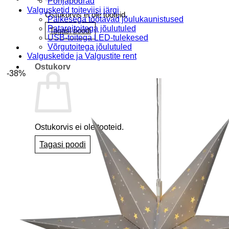
Põhjapõdrad
Valgusketid toiteviisi järgi
Ostukorvis ei ole tooteid.
Päikesega töötavad jõulukaunistused
Patareitoitega jõulutuled
Tagasi poodi
USB-toitega LED-tulekesed
Võrgutoitega jõulutuled
Valgusketide ja Valgustite rent
Ostukorv
-38%
Ostukorvis ei ole tooteid.
Tagasi poodi