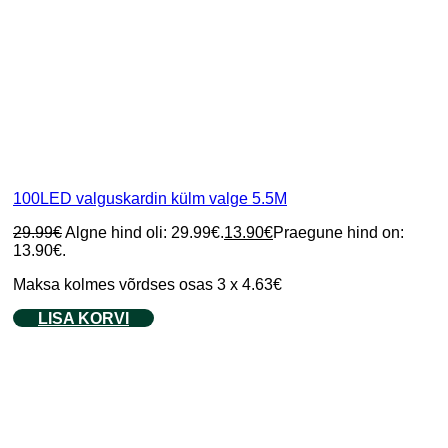
100LED valguskardin külm valge 5.5M
29.99
€
Algne hind oli: 29.99€.
13.90
€
Praegune hind on:
13.90€.
Maksa kolmes võrdses osas 3 x 4.63€
LISA KORVI