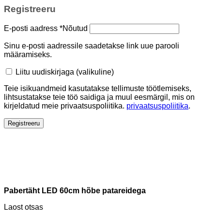
Registreeru
E-posti aadress
*
Nõutud
Sinu e-posti aadressile saadetakse link uue parooli
määramiseks.
Liitu uudiskirjaga
(valikuline)
Teie isikuandmeid kasutatakse tellimuste töötlemiseks,
lihtsustatakse teie töö saidiga ja muul eesmärgil, mis on
kirjeldatud meie privaatsuspoliitika.
privaatsuspoliitika
.
Registreeru
Pabertäht LED 60cm hõbe patareidega
Laost otsas