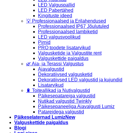
LED Valguspallid
LED Pabertähed
Kingituste ideed
💡 Professionaalsed ja Erilahendused
Professionaalsed IP67 Jõulutuled
Professionaalsed lambiketid
LED valgusvoolikud
Pirnid
PRO toodete lisatarvikud
Valgusketide ja Valgustite rent
Valguskettide paigaldus
🌿 Aia- ja Terassi Valgustus
Aiavalgustid
Dekoratiivsed valgusketid
Dekoratiivsed LED valgustid ja kujundid
Lisatarvikud
🔋 Toiteallikad ja Nutivalgustid
Päikesepatareiga valgustid
Nutikad valgustid Twinkly
Päikesepaneeliga Aiavalgusti Lumiz
Patareidega valgustid
Päikeselaternad Lumiz
Valguskettide paigaldus
Blogi