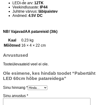
LEDi-de arv:
12TK
Veekindlusaste:
IP44
Juhtme värvus:
läbipaistev
Andmed:
4.5V DC
NB! VajavadAA patareisid (3tk)
Kaal
0.23 kg
Mõõtmed
16 × 4 × 22 cm
Arvustused
Tooteülevaateid veel ei ole.
Ole esimene, kes hindab toodet “Pabertäht
LED 60cm hõbe patareidega”
Sinu hinnang
*
Sinu arvustus
*