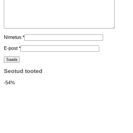
Nimetus
*
E-post
*
Seotud tooted
-54%